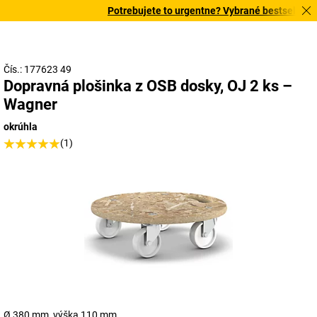
Potrebujete to urgentne? Vybrané bestsellery do
Čís.: 177623 49
Dopravná plošinka z OSB dosky, OJ 2 ks –
Wagner
okrúhla
(1)
Ø 380 mm, výška 110 mm