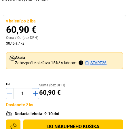
v balení po 2 iba
60,90 €
Cena /
OJ
(bez DPH)
30,45 €
/
ks
Akcia
Zabezpečte si zľavu 15%* s kódom:
i
START26
OJ
Suma (bez DPH)
60,90 €
Dostanete 2 ks
Dodacia lehota
:
9-10 dni
DO NÁKUPNÉHO KOŠÍKA