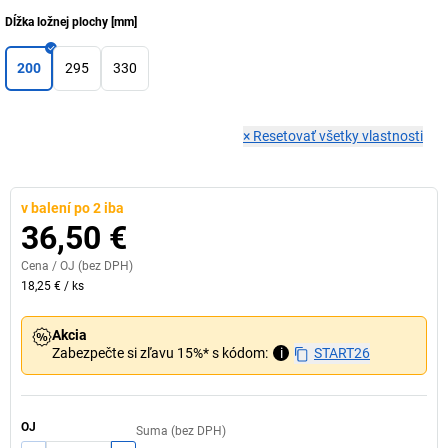
Dĺžka ložnej plochy
[
mm
]
200
295
330
×
Resetovať všetky vlastnosti
v balení po 2 iba
36,50 €
Cena /
OJ
(bez DPH)
18,25 €
/
ks
Akcia
Zabezpečte si zľavu 15%* s kódom:
i
START26
OJ
Suma (bez DPH)