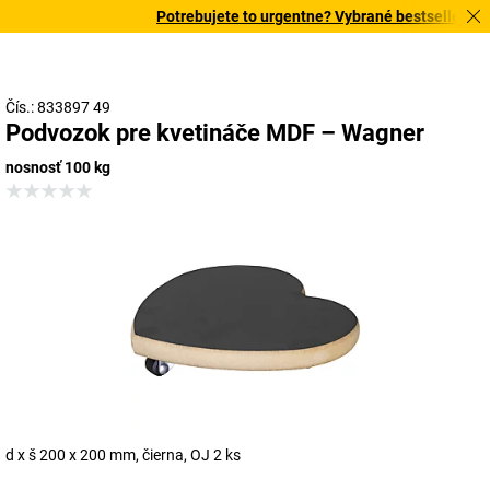
Potrebujete to urgentne? Vybrané bestsellery dor
Čís.: 833897 49
Podvozok pre kvetináče MDF – Wagner
nosnosť 100 kg
d x š 200 x 200 mm, čierna, OJ 2 ks