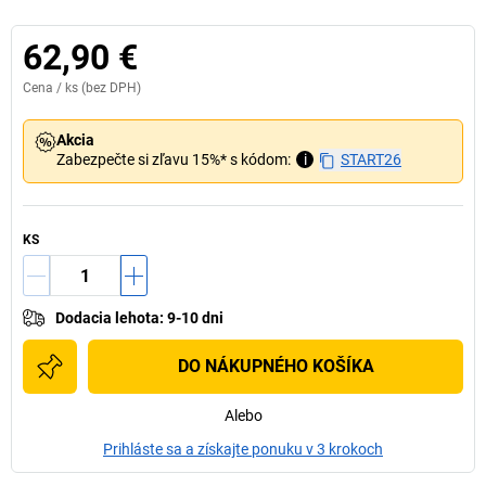
62,90 €
Cena /
ks
(bez DPH)
Akcia
Zabezpečte si zľavu 15%* s kódom:
i
START26
KS
Dodacia lehota
:
9-10 dni
DO NÁKUPNÉHO KOŠÍKA
Alebo
Prihláste sa a získajte ponuku v 3 krokoch