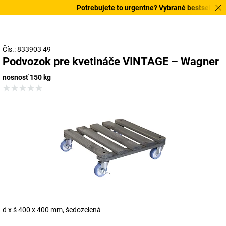
Potrebujete to urgentne? Vybrané bestsellery d
Čís.: 833903 49
Podvozok pre kvetináče VINTAGE – Wagner
nosnosť 150 kg
d x š 400 x 400 mm, šedozelená