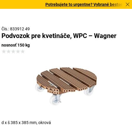
Potrebujete to urgentne? Vybrané bestsellery d
Čís.: 833912 49
Podvozok pre kvetináče, WPC – Wagner
nosnosť 150 kg
d x š 385 x 385 mm, okrová