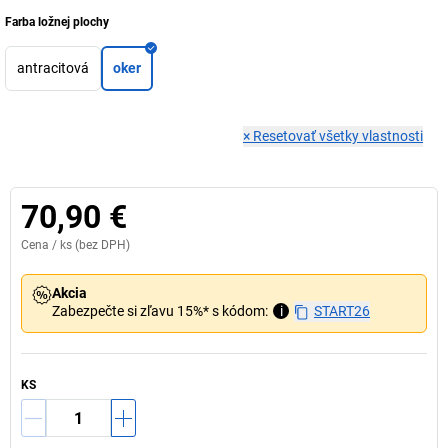
Farba ložnej plochy
antracitová
oker
×
Resetovať všetky vlastnosti
70,90 €
Cena /
ks
(bez DPH)
Akcia
Zabezpečte si zľavu 15%* s kódom:
i
START26
KS