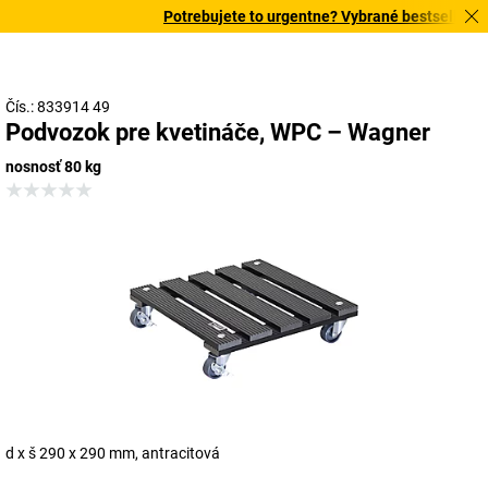
Potrebujete to urgentne? Vybrané bestsellery do
Čís.: 833914 49
Podvozok pre kvetináče, WPC – Wagner
nosnosť 80 kg
d x š 290 x 290 mm, antracitová