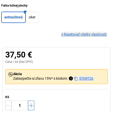
Farba ložnej plochy
antracitová
oker
×
Resetovať všetky vlastnosti
37,50 €
Cena /
ks
(bez DPH)
Akcia
Zabezpečte si zľavu 15%* s kódom:
i
START26
KS