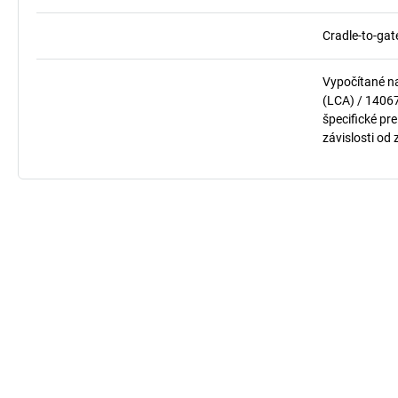
Cradle-to-gat
Vypočítané n
(LCA) / 1406
špecifické pre
závislosti od