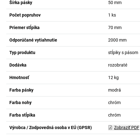
Šírka pásky
50
mm
Počet popruhov
1
ks
Priemer stĺpika
70
mm
Odporúčané vytiahnutie
2000
mm
Typ produktu
stĺpiky s pásom
Dodávka
rozobraté
Hmotnosť
12
kg
Farba pásky
modrá
Farba nohy
chróm
Farba stĺpika
chróm
Výrobca / Zodpovedná osoba v EÚ (GPSR)
Zobraziť PDF