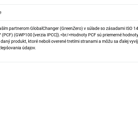
e
aším partnerom GlobalChanger (GreenZero) v súlade so zásadami ISO 1
7 (PCF) (GWP100 [verzia IPCC]).<br/>Hodnoty PCF sú priemerné hodnot
 daný produkt, ktoré neboli overené tretími stranami a môžu sa ďalej vyvíj
 zlepšovania údajov.