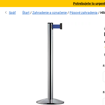
Potrebujete to urgen
Späť
Štart
Zahradenie a označenie
Pásové zahradenia
Hli
F
F