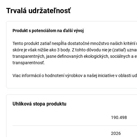
Trvalá udržateľnosť
Produkt s potenciálom na ďalší vývoj
Tento produkt zatiaľ nespĺňa dostatočné množstvo našich kritérií
skóre je však nižšie ako 3 body. Z tohto dôvodu nie je (zatiaľ) uz
transparentných, jasne definovaných ekologických, sociálnych a ek
transparentnosť.
Viac informácií o hodnotení výrobkov a našej iniciatíve v oblasti u
Uhlíková stopa produktu
190.498
2026