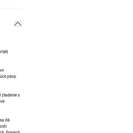
vojej
 vo
úce pásy.
 zladenie s
ivé
 sa dá
osti
ch, firmách,