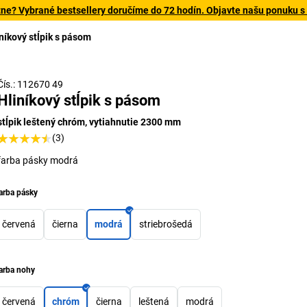
tne? Vybrané bestsellery doručíme do 72 hodín. Objavte našu ponuku s
níkový stĺpik s pásom
Čís.: 112670 49
Hliníkový stĺpik s pásom
stĺpik leštený chróm, vytiahnutie 2300 mm
(3)
farba pásky modrá
arba pásky
červená
čierna
modrá
striebrošedá
arba nohy
červená
chróm
čierna
leštená
modrá