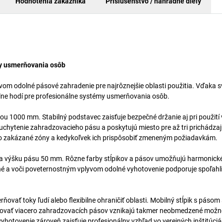
Hodnotenia zákazníka
Príslušenstvo / náhradné diely
émy usmerňovania osôb
vom odolné pásové zahradenie pre najrôznejšie oblasti použitia. Vďaka s
lne hodí pre profesionálne systémy usmerňovania osôb.
škou 1000 mm. Stabilný podstavec zaisťuje bezpečné držanie aj pri použití
chytenie zahradzovacieho pásu a poskytujú miesto pre až tri prichádzaj
bo zakázané zóny a kedykoľvek ich prispôsobiť zmeneným požiadavkám.
 výšku pásu 50 mm. Rôzne farby stĺpikov a pásov umožňujú harmonické
né a voči poveternostným vplyvom odolné vyhotovenie podporuje spoľahl
ovať toky ľudí alebo flexibilne ohraničiť oblasti. Mobilný stĺpik s pásom
novať viacero zahradzovacích pásov vznikajú takmer neobmedzené možn
hotovenie zároveň zaisťuje profesionálny vzhľad vo verejných inštitúciá