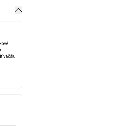
lkové
a
iť väčšiu