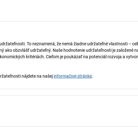
 udržateľnosti. To neznamená, že nemá žiadne udržateľné vlastnosti – ce
naný ako obzvlášť udržateľný. Naše hodnotenie udržateľnosti je založené n
onomických kritériách. Cieľom je poukázať na potenciál rozvoja a vytvor
držateľnosti nájdete na našej
informačnej stránke
.