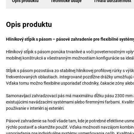
Opis produktu
Technické údaje
Trvalá udržateľnosť
Opis produktu
Hliníkový stĺpik s pásom – pásové zahradenie pre flexibilné syst
Hliníkový stĺpik s pásom ponúka trvanlivé a voči poveternostným vply
mobilnej konštrukcii a všestranným možnostiam konfigurácie sa ideá
Stĺpik s pásom pozostáva zo stabilnej hliníkovej profilovej rúrky s vý
frekventovaných oblastiach. Integrované pozdĺžne drážky umožňujú u
Vďaka tomu možno flexibilne usporiadať chodníky, čakacie zóny ale
Samonavíjací zahradzovací pás má maximálnu dĺžku pásu 2300 mm a
existujúcimi navádzacími systémami alebo firemnými farbami. Kvalit
používanie v interiéri aj exteriéri.
Pásové zahradenie sa hodí všade tam, kde je potrebné efektívne usmerň
rýchlo postaviť a okamžite použiť. Vďaka možnosti navzájom kombi
usporiadania pre individuálne systémy usmerňovania osôb. Kvalitné vy