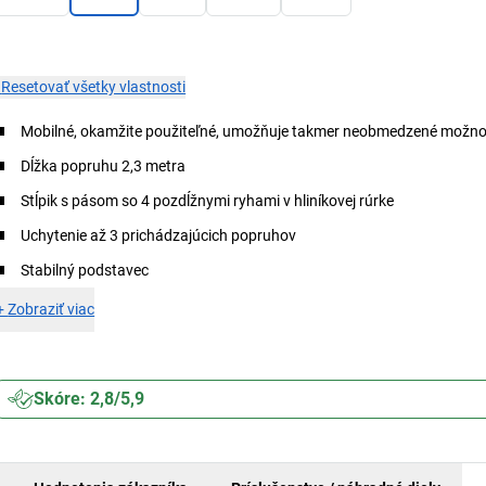
×
Resetovať všetky vlastnosti
Mobilné, okamžite použiteľné, umožňuje takmer neobmedzené možnos
Dĺžka popruhu 2,3 metra
Stĺpik s pásom so 4 pozdĺžnymi ryhami v hliníkovej rúrke
Uchytenie až 3 prichádzajúcich popruhov
Stabilný podstavec
+
Zobraziť viac
Skóre: 2,8/5,9