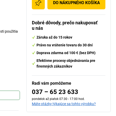
DO NÁKUPNÉHO KOŠÍKA
Dobré dôvody, prečo nakupovať
u nás
ti použitia
Záruka až do 15 rokov
Právo na vrátenie tovaru do 30 dní
Doprava zdarma od 100 € (bez DPH)
Efektívne procesy objednávania pre
firemných zákazníkov
Radi vám pomôžeme
037 – 65 23 633
pondelok až piatok 07:30 - 17:00 hod.
Máte otázky týkajúce sa tohto výrobku?