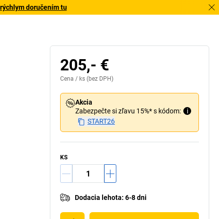
 rýchlym doručením tu
205,- €
Cena /
ks
(bez DPH)
Akcia
Zabezpečte si zľavu 15%* s kódom:
i
START26
KS
Dodacia lehota
:
6-8 dni