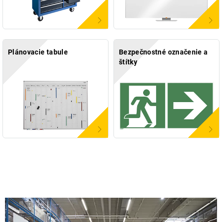
Plánovacie tabule
Bezpečnostné označenie a
štítky