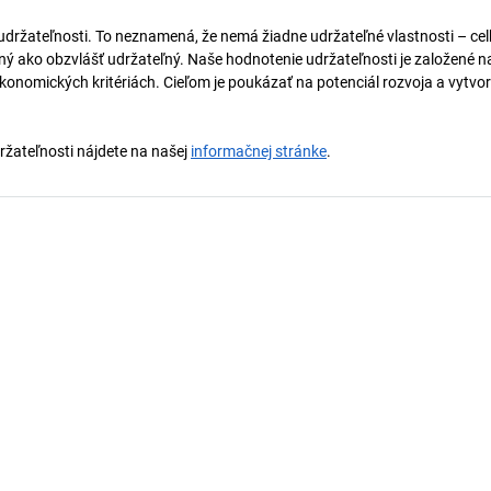
 udržateľnosti. To neznamená, že nemá žiadne udržateľné vlastnosti – ce
naný ako obzvlášť udržateľný. Naše hodnotenie udržateľnosti je založené n
onomických kritériách. Cieľom je poukázať na potenciál rozvoja a vytvor
držateľnosti nájdete na našej
informačnej stránke
.