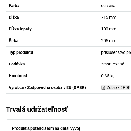
Farba
červená
Dĺžka
715
mm
Dĺžka lopaty
100
mm
Šírka
205
mm
Typ produktu
príslušenstvo p
Dodávka
zmontované
Hmotnosť
0.35
kg
Výrobca / Zodpovedná osoba v EÚ (GPSR)
Zobraziť PDF
Trvalá udržateľnosť
Produkt s potenciálom na ďalší vývoj