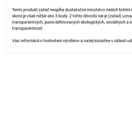
Tento produkt zatiaľ nespĺňa dostatočné množstvo našich kritérií
skóre je však nižšie ako 3 body. Z tohto dôvodu nie je (zatiaľ) uz
transparentných, jasne definovaných ekologických, sociálnych a ek
transparentnosť.
Viac informácií o hodnotení výrobkov a našej iniciatíve v oblasti u