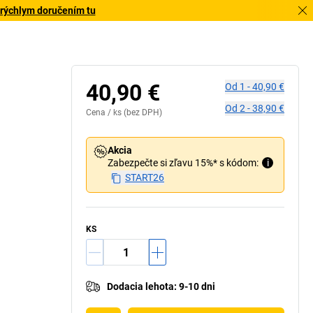
 rýchlym doručením tu
40,90 €
Od
1
-
40,90 €
Od
2
-
38,90 €
Cena /
ks
(bez DPH)
Akcia
Zabezpečte si zľavu 15%* s kódom:
i
START26
KS
Dodacia lehota
:
9-10 dni