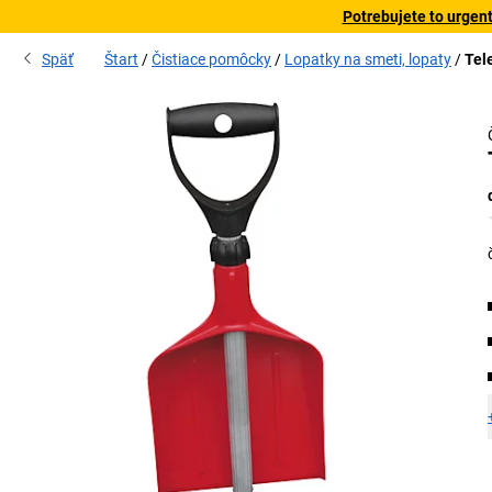
Potrebujete to urgen
Späť
Štart
Čistiace pomôcky
Lopatky na smeti, lopaty
Tel