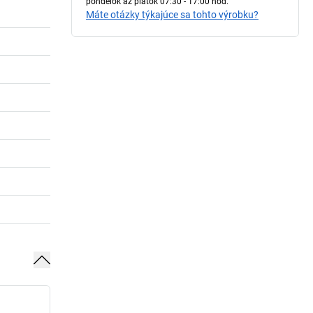
pondelok až piatok 07:30 - 17:00 hod.
Máte otázky týkajúce sa tohto výrobku?