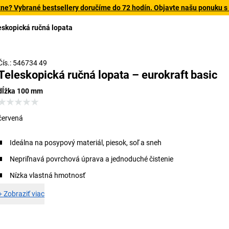
tne? Vybrané bestsellery doručíme do 72 hodín. Objavte našu ponuku s
eskopická ručná lopata
Čís.: 546734 49
Teleskopická ručná lopata – eurokraft basic
dĺžka 100 mm
červená
Ideálna na posypový materiál, piesok, soľ a sneh
Nepriľnavá povrchová úprava a jednoduché čistenie
Nízka vlastná hmotnosť
+
Zobraziť viac