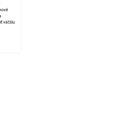
lkové
a
iť väčšiu