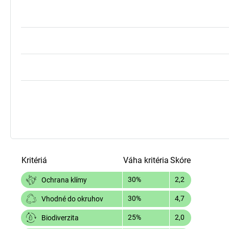
Kritériá
Váha kritéria
Skóre
30%
2,2
Ochrana klímy
30%
4,7
Vhodné do okruhov
25%
2,0
Biodiverzita