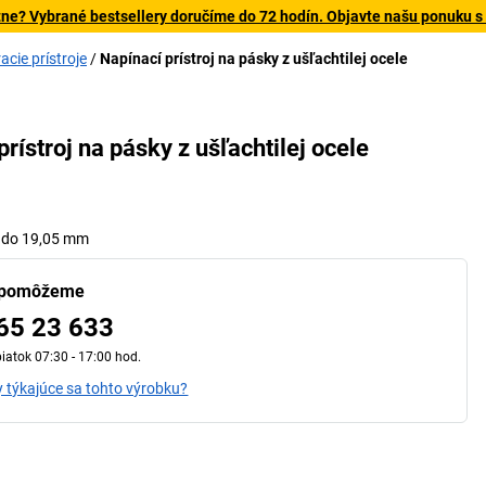
tne? Vybrané bestsellery doručíme do 72 hodín. Objavte našu ponuku s
acie prístroje
Napínací prístroj na pásky z ušľachtilej ocele
9
prístroj na pásky z ušľachtilej ocele
y do 19,05 mm
 pomôžeme
65 23 633
iatok 07:30 - 17:00 hod.
 týkajúce sa tohto výrobku?