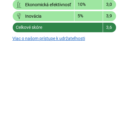
10%
3,0
Ekonomická efektívnosť
5%
3,9
Inovácia
Celkové skóre
3,6
Viac o našom prístupe k udržateľnosti