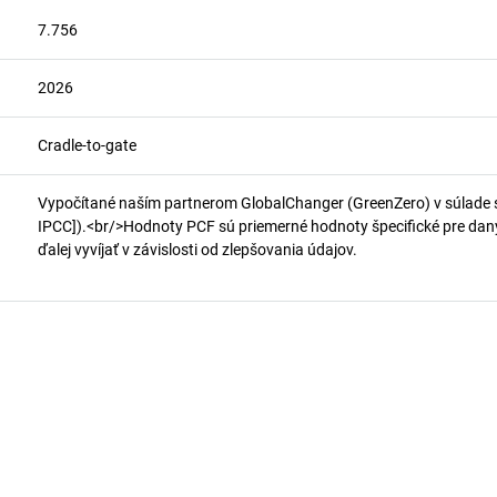
7.756
2026
Cradle-to-gate
Vypočítané naším partnerom GlobalChanger (GreenZero) v súlade 
IPCC]).<br/>Hodnoty PCF sú priemerné hodnoty špecifické pre daný 
ďalej vyvíjať v závislosti od zlepšovania údajov.