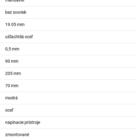
manuálne
bez svoriek
19.05
mm
ušľachtilá oceľ
0,5
mm
90
mm
205
mm
70
mm
modrá
oceľ
napínacie prístroje
zmontované