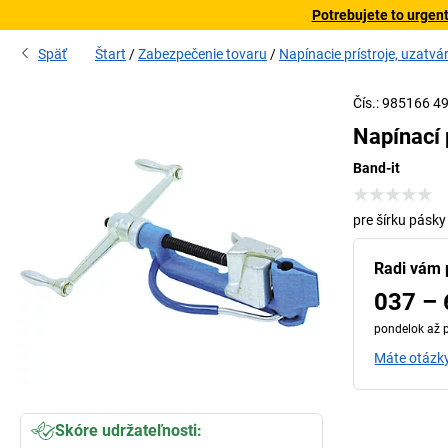
Potrebujete to urgen
Späť
Štart
Zabezpečenie tovaru
Napínacie prístroje, uzatvár
Čís.: 985166 4
Napínací 
Band-it
pre šírku pásk
Radi vám
037 – 
pondelok až p
Máte otázky
Skóre udržateľnosti: