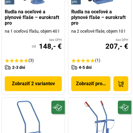
Rudla na oceľové a
Rudla na oceľové a
plynové fľaše – eurokraft
plynové fľaše – eurokraft
pro
pro
na 1 oceľovú fľašu, objem 40 l
na 2 oceľové fľaše, objem 10 l
bez DPH
bez DPH
148,- €
207,- €
od
(3)
(1)
2-3 dni
4-5 dni
Zobraziť 2 variantov
Zobraziť produkt