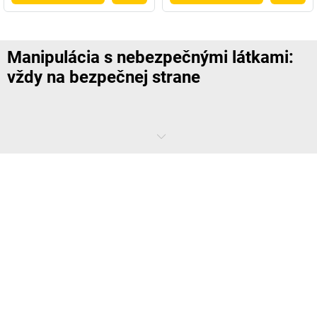
Manipulácia s nebezpečnými látkami:
vždy na bezpečnej strane
Ak už aj pre skladovanie plynových fliaš existuje mnoho predpisov,
pre manipuláciu s plynovými fľašami ich určite nie je menej. S
držiakmi na plynové fľaše, zdvihákmi na plynové fľaše a podobne ste
na bezpečnej strane. A to nielen z právneho hľadiska.
Čo je spojené s manipuláciou s plynovými
fľašami?
Manipulácia s plynovými fľašami zahŕňa všetky bezpečnostné