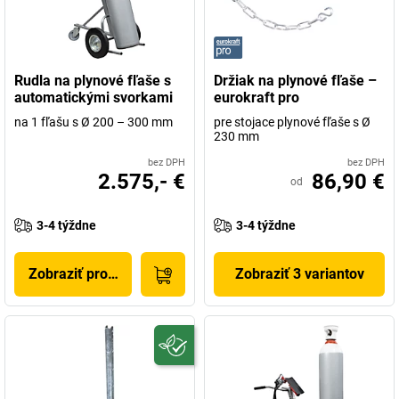
Rudla na plynové fľaše s
Držiak na plynové fľaše –
automatickými svorkami
eurokraft pro
na 1 fľašu s Ø 200 – 300 mm
pre stojace plynové fľaše s Ø
230 mm
bez DPH
bez DPH
2.575,- €
86,90 €
od
3-4 týždne
3-4 týždne
Zobraziť produkt
Zobraziť 3 variantov