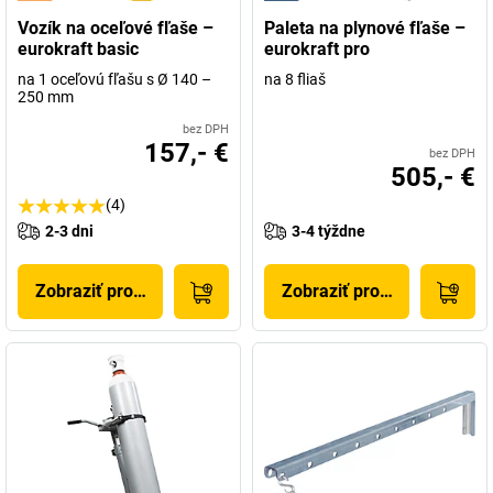
Vozík na oceľové fľaše –
Paleta na plynové fľaše –
eurokraft basic
eurokraft pro
na 1 oceľovú fľašu s Ø 140 –
na 8 fliaš
250 mm
bez DPH
157,- €
bez DPH
505,- €
(4)
2-3 dni
3-4 týždne
Zobraziť produkt
Zobraziť produkt