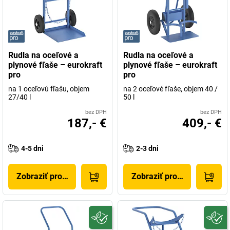
Rudla na oceľové a
Rudla na oceľové a
plynové fľaše – eurokraft
plynové fľaše – eurokraft
pro
pro
na 1 oceľovú fľašu, objem
na 2 oceľové fľaše, objem 40 /
27/40 l
50 l
bez DPH
bez DPH
187,- €
409,- €
4-5 dni
2-3 dni
Zobraziť produkt
Zobraziť produkt