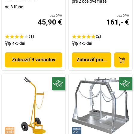
pre 2 oceľové fľaše
na 3 fľaše
bez DPH
bez DPH
45,90 €
161,- €
(1)
(2)
4-5 dni
4-5 dni
Zobraziť 9 variantov
Zobraziť produkt