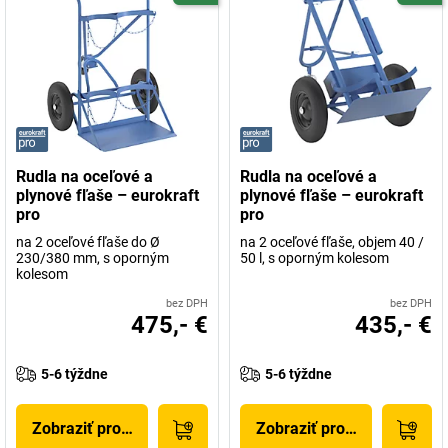
Rudla na oceľové a
Rudla na oceľové a
plynové fľaše – eurokraft
plynové fľaše – eurokraft
pro
pro
na 2 oceľové fľaše do Ø
na 2 oceľové fľaše, objem 40 /
230/380 mm, s oporným
50 l, s oporným kolesom
kolesom
bez DPH
bez DPH
475,- €
435,- €
5-6 týždne
5-6 týždne
Zobraziť produkt
Zobraziť produkt