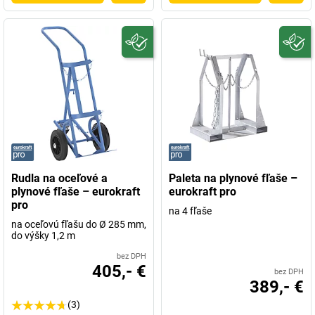
Rudla na oceľové a
Paleta na plynové fľaše –
plynové fľaše – eurokraft
eurokraft pro
pro
na 4 fľaše
na oceľovú fľašu do Ø 285 mm,
do výšky 1,2 m
bez DPH
405,- €
bez DPH
389,- €
(3)