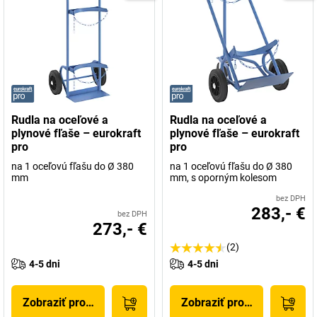
Rudla na oceľové a
Rudla na oceľové a
plynové fľaše – eurokraft
plynové fľaše – eurokraft
pro
pro
na 1 oceľovú fľašu do Ø 380
na 1 oceľovú fľašu do Ø 380
mm
mm, s oporným kolesom
bez DPH
283,- €
bez DPH
273,- €
(2)
4-5 dni
4-5 dni
Zobraziť produkt
Zobraziť produkt