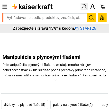
ete to urgentne? Vybrané bestsellery doručíme do 72 hodín. Objavte n
Vyhľadá
START26
Zabezpečte si zľavu 15%* s kódom:
Manipulácia s plynovými fľašami
Pri manipulácii s plynovými fľašami existuje mnoho zdrojov
nebezpečenstva: Ak nie sú fľaše počas prepravy primerane chránené,
môžu sa prevrátiť a v najhoršom prípade explodovať. Samozrejme, to
platí aj pre skladovanie! So správnymi vysokokvalitnými výrobkami,
ako sú zdviháky na plynové fľaše, držiaky na plynové fľaše alebo
oceľové vozíky na fľaše, však bezpečnosti vašej profesionálnej
manipulácie s plynovými fľašami nestojí nič v ceste. Zistite viac teraz!
držiaky na plynové fľaše (5)
palety na plynové fľaše (2)
rudly
+
Zobraziť viac