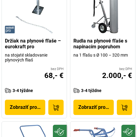
Držiak na plynové fľaše –
Rudla na plynové fľaše s
eurokraft pro
napínacím popruhom
na stojaté skladovanie
na 1 fľašu s Ø 100 – 320 mm
plynových fliaš
bez DPH
bez DPH
68,- €
2.000,- €
3-4 týždne
3-4 týždne
Zobraziť produkt
Zobraziť produkt