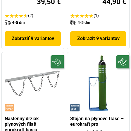
39,50 €
44,90 €
(2)
(1)
4-5 dni
4-5 dni
Zobraziť 9 variantov
Zobraziť 9 variantov
Nástenný držiak
Stojan na plynové fľaše –
plynových fliaš –
eurokraft pro
eurokraft basic