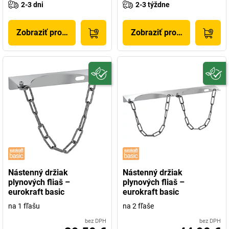
2-3 dni
2-3 týždne
Zobraziť produkt
Zobraziť produkt
Nástenný držiak
Nástenný držiak
plynových fliaš –
plynových fliaš –
eurokraft basic
eurokraft basic
na 1 fľašu
na 2 fľaše
bez DPH
bez DPH