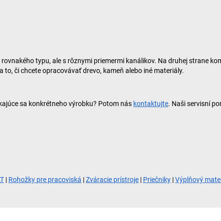
 rovnakého typu, ale s rôznymi priemermi kanálikov. Na druhej strane ko
 to, či chcete opracovávať drevo, kameň alebo iné materiály.
týkajúce sa konkrétneho výrobku? Potom nás
kontaktujte
. Naši servisní 
LT
|
Rohožky pre pracoviská
|
Zváracie prístroje
|
Priečniky
|
Výplňový mater