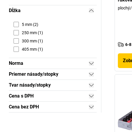
plochý/
Dĺžka
5 mm (2)
250 mm (1)
300 mm (1)
6-8
405 mm (1)
Zobr
Norma
Priemer násady/stopky
Tvar násady/stopky
Cena s DPH
Cena bez DPH