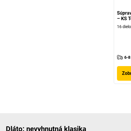
Súprav
– KS T
16 diel
6-8
Zobr
Dláto: nevyhnutná klasika