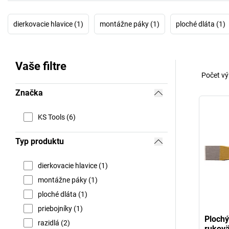
dierkovacie hlavice (1)
montážne páky (1)
ploché dláta (1)
Vaše filtre
Počet vý
Značka
KS Tools (6)
Typ produktu
dierkovacie hlavice (1)
montážne páky (1)
ploché dláta (1)
priebojníky (1)
Plochý
razidlá (2)
rukovä