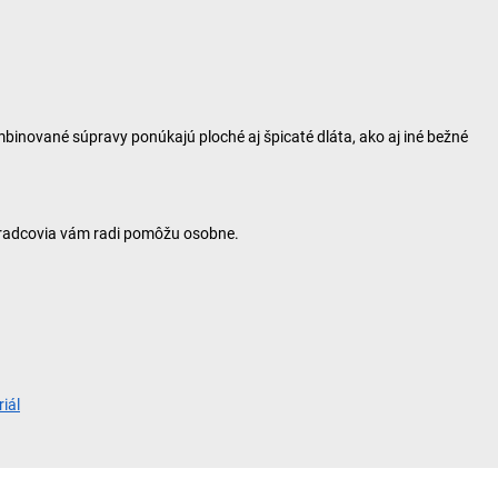
mbinované súpravy ponúkajú ploché aj špicaté dláta, ako aj iné bežné
poradcovia vám radi pomôžu osobne.
iál