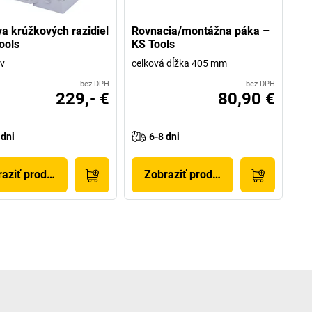
a krúžkových razidiel
Rovnacia/montážna páka –
ools
KS Tools
ov
celková dĺžka 405 mm
bez DPH
bez DPH
229,- €
80,90 €
 dni
6-8 dni
aziť produkt
Zobraziť produkt