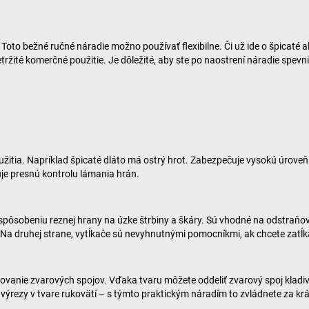
oto bežné ručné náradie možno používať flexibilne. Či už ide o špicaté a
žité komerčné použitie. Je dôležité, aby ste po naostrení náradie spevni
užitia. Napríklad špicaté dláto má ostrý hrot. Zabezpečuje vysokú úroveň
je presnú kontrolu lámania hrán.
spôsobeniu reznej hrany na úzke štrbiny a škáry. Sú vhodné na odstraň
 Na druhej strane, vytĺkače sú nevyhnutnými pomocníkmi, ak chcete zatĺka
ňovanie zvarových spojov. Vďaka tvaru môžete oddeliť zvarový spoj klad
 výrezy v tvare rukovätí – s týmto praktickým náradím to zvládnete za krá