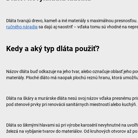
Dláta tvarujú drevo, kameň a iné materiály s maximálnou presnosťou. T
ručného náradia
sa dajú aj naostriť – vďaka tomu sú vhodné na nepretr
Kedy a aký typ dláta použiť?
Názov dláta buď odkazuje na jeho tvar, alebo označuje oblasť jeho po
materiály. Ploché dláto má naopak plochú reznú hranu, ktorá umožňu
Dláta na škáry a murárske dláta nesú svoj názov vďaka presnému pri
pod stenové prvky pri renovácii sanitárnych miestností alebo kuchýň.
Dláta so šikmými hlavami sú pri výrobe karosérií nevyhnutné na uvoľ
železá na vybíjanie tvarov do materiálov. Od kruhových otvorov až po