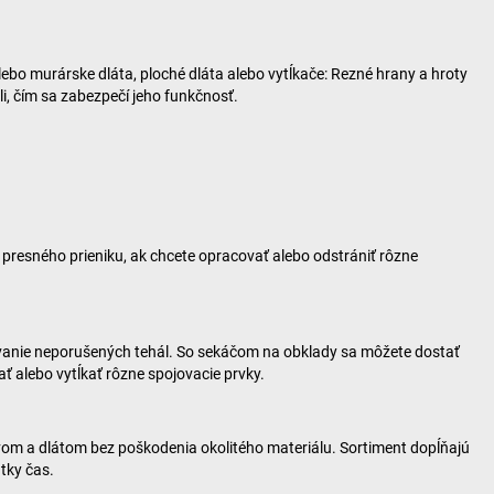
lebo murárske dláta, ploché dláta alebo vytĺkače: Rezné hrany a hroty
li, čím sa zabezpečí jeho funkčnosť.
 presného prieniku, ak chcete opracovať alebo odstrániť rôzne
ovanie neporušených tehál. So sekáčom na obklady sa môžete dostať
ť alebo vytĺkať rôzne spojovacie prvky.
ivom a dlátom bez poškodenia okolitého materiálu. Sortiment dopĺňajú
tky čas.