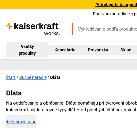
Potrebujete to urgen
Radi vám poradíme a 
Všetky
Kancelária
Prevádzka
Sklad
produkty
Štart
Ručné náradie
Dláta
Dláta
Na oddeľovanie a obrábanie: Dláta pomáhajú pri tvarovaní obro
kaiserkraft
nájdete rôzne typy dlát – od plochých dlát cez špicat
+
Zobraziť viac