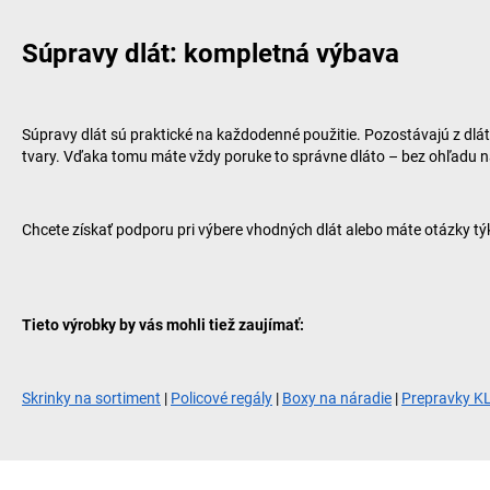
Súpravy dlát: kompletná výbava
Súpravy dlát sú praktické na každodenné použitie. Pozostávajú z dlát
tvary. Vďaka tomu máte vždy poruke to správne dláto – bez ohľadu na
Chcete získať podporu pri výbere vhodných dlát alebo máte otázky 
Tieto výrobky by vás mohli tiež zaujímať:
Skrinky na sortiment
|
Policové regály
|
Boxy na náradie
|
Prepravky K