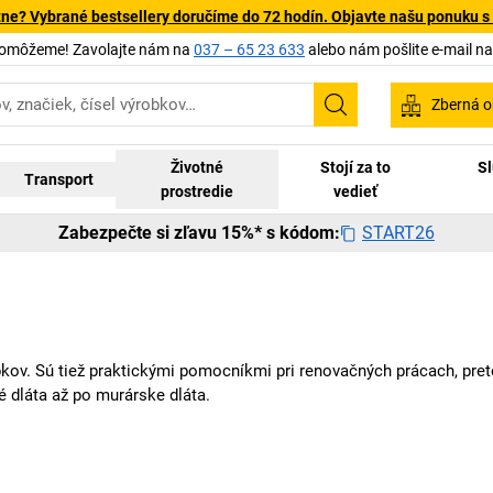
tne? Vybrané bestsellery doručíme do 72 hodín. Objavte našu ponuku s
pomôžeme! Zavolajte nám na
037 – 65 23 633
alebo nám pošlite e-mail n
Zberná o
Vyhľadávanie
Životné
Stojí za to
Sl
Transport
prostredie
vedieť
START26
Zabezpečte si zľavu 15%* s kódom:
bkov. Sú tiež praktickými pomocníkmi pri renovačných prácach, pr
é dláta až po murárske dláta.