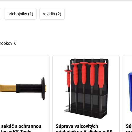
priebojníky (1)
razidlá (2)
robkov:
6
 sekáč s ochrannou
Súprava valcovitých
Sú
ťou – KS Tools
priebojníkov, 5-dielna – KS
raz