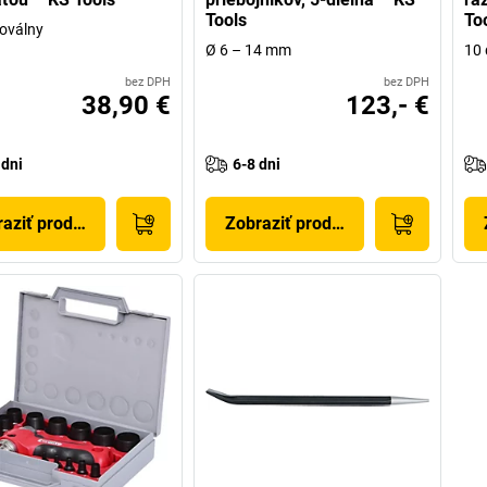
Tools
To
oválny
Ø 6 – 14 mm
10 
bez DPH
bez DPH
38,90 €
123,- €
 dni
6-8 dni
aziť produkt
Zobraziť produkt