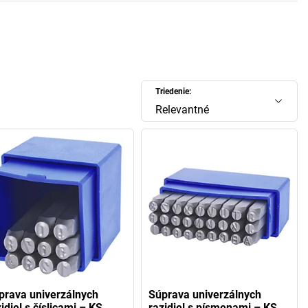
Triedenie:
Relevantné
prava univerzálnych
Súprava univerzálnych
idiel s číslicami – KS
razidiel s písmenami – KS