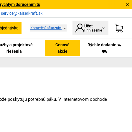
 rýchlym doručením tu
a
service@kaiserkraft.sk
Účet
bjednávka
Komerční zákazníci
Prihlásenie
užby a projektové
Cenové
Rýchle dodanie ᯓ
riešenia
akcie
⛟
etože poskytujú potrebnú páku. V internetovom obchode