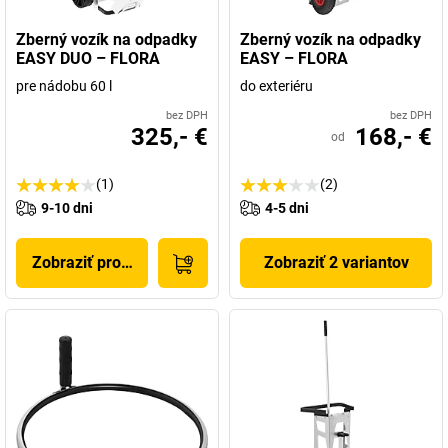
Zberný vozík na odpadky
Zberný vozík na odpadky
EASY DUO – FLORA
EASY – FLORA
pre nádobu 60 l
do exteriéru
bez DPH
bez DPH
325,- €
168,- €
od
(1)
(2)
9-10 dni
4-5 dni
Zobraziť produkt
Zobraziť 2 variantov