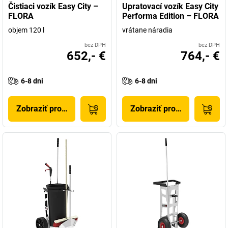
Čistiaci vozík Easy City –
Upratovací vozík Easy City
FLORA
Performa Edition – FLORA
objem 120 l
vrátane náradia
bez DPH
bez DPH
652,- €
764,- €
6-8 dni
6-8 dni
Zobraziť produkt
Zobraziť produkt