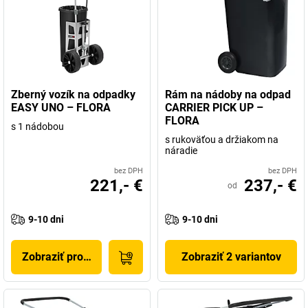
Zberný vozík na odpadky
Rám na nádoby na odpad
EASY UNO – FLORA
CARRIER PICK UP –
FLORA
s 1 nádobou
s rukoväťou a držiakom na
náradie
bez DPH
bez DPH
221,- €
237,- €
od
9-10 dni
9-10 dni
Zobraziť produkt
Zobraziť 2 variantov