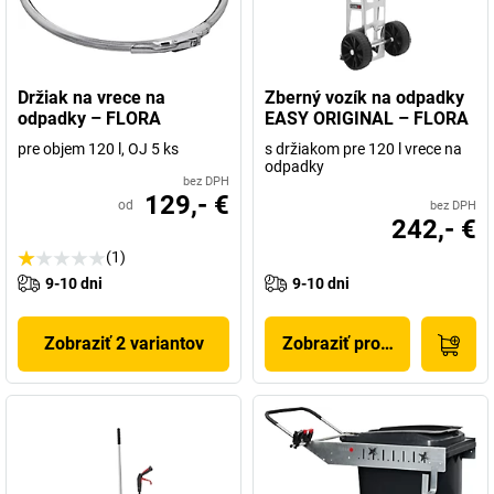
Držiak na vrece na
Zberný vozík na odpadky
odpadky – FLORA
EASY ORIGINAL – FLORA
pre objem 120 l, OJ 5 ks
s držiakom pre 120 l vrece na
odpadky
bez DPH
129,- €
od
bez DPH
242,- €
(1)
9-10 dni
9-10 dni
Zobraziť 2 variantov
Zobraziť produkt