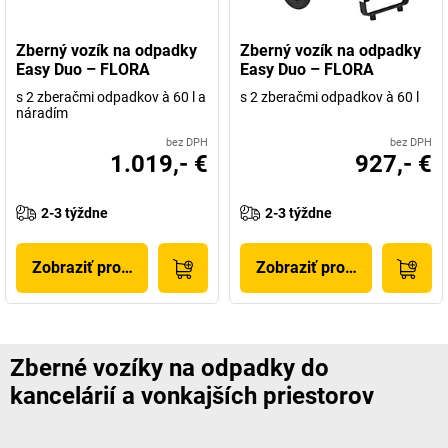
Zberný vozík na odpadky
Zberný vozík na odpadky
Easy Duo – FLORA
Easy Duo – FLORA
s 2 zberačmi odpadkov à 60 l a
s 2 zberačmi odpadkov à 60 l
náradím
bez DPH
bez DPH
1.019,- €
927,- €
2-3 týždne
2-3 týždne
Zobraziť produkt
Zobraziť produkt
Zberné vozíky na odpadky do
kancelárií a vonkajších priestorov