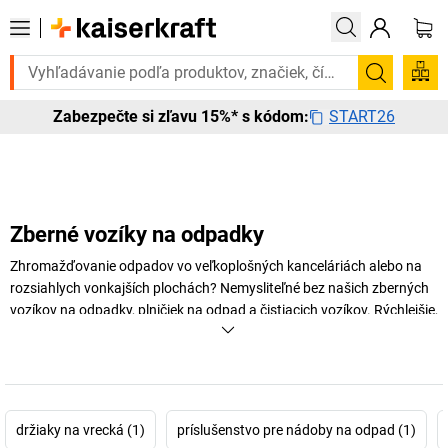
Potrebujete to urgentne? Vybrané bestsellery doručíme do 7
Vyhľadá
START26
Zabezpečte si zľavu 15%* s kódom:
Zberné vozíky na odpadky
Zhromažďovanie odpadov vo veľkoplošných kanceláriách alebo na
rozsiahlych vonkajších plochách? Nemysliteľné bez našich zberných
vozíkov na odpadky, plničiek na odpad a čistiacich vozíkov. Rýchlejšie,
flexibilnejšie, ergonomickejšie, pohodlnejšie … praktické zberače
odpadu Vám ponúkajú mnohé výhody pri zhromažďovaní a likvidácii
odpadu a odpadkov. Presvedčte sa sami!
+
Zobraziť viac
držiaky na vrecká (1)
príslušenstvo pre nádoby na odpad (1)