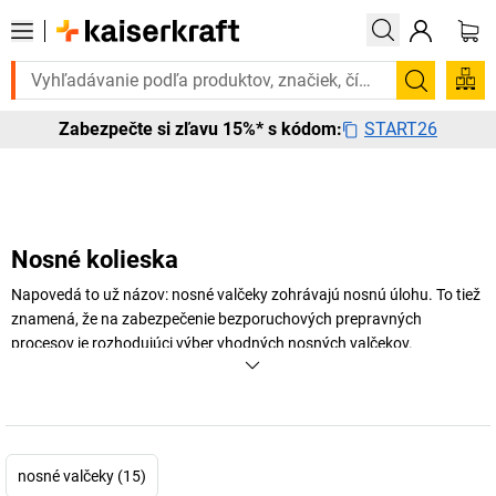
ebujete to urgentne? Vybrané bestsellery doručíme do 72 hodín. Objav
Vyhľadá
START26
Zabezpečte si zľavu 15%* s kódom:
Nosné kolieska
Napovedá to už názov: nosné valčeky zohrávajú nosnú úlohu. To tiež
znamená, že na zabezpečenie bezporuchových prepravných
procesov je rozhodujúci výber vhodných nosných valčekov.
+
Zobraziť viac
nosné valčeky (15)