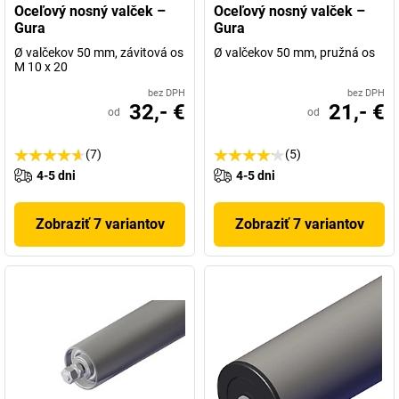
Oceľový nosný valček –
Oceľový nosný valček –
Gura
Gura
Ø valčekov 50 mm, závitová os
Ø valčekov 50 mm, pružná os
M 10 x 20
bez DPH
bez DPH
32,- €
21,- €
od
od
(7)
(5)
4-5 dni
4-5 dni
Zobraziť 7 variantov
Zobraziť 7 variantov