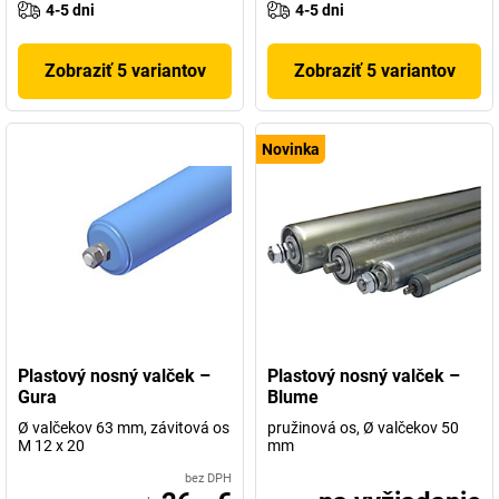
4-5 dni
4-5 dni
Zobraziť 5 variantov
Zobraziť 5 variantov
Novinka
Plastový nosný valček –
Plastový nosný valček –
Gura
Blume
Ø valčekov 63 mm, závitová os
pružinová os, Ø valčekov 50
M 12 x 20
mm
bez DPH