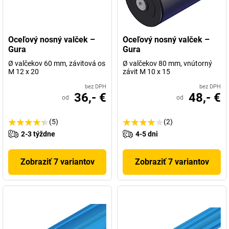
Oceľový nosný valček –
Oceľový nosný valček –
Gura
Gura
Ø valčekov 60 mm, závitová os
Ø valčekov 80 mm, vnútorný
M 12 x 20
závit M 10 x 15
bez DPH
bez DPH
36,- €
48,- €
od
od
(5)
(2)
2-3 týždne
4-5 dni
Zobraziť 7 variantov
Zobraziť 7 variantov