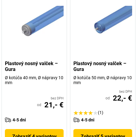
Plastový nosný valček –
Plastový nosný valček –
Gura
Gura
Ø kotúča 40 mm, Ø nápravy 10
Ø kotúča 50 mm, Ø nápravy 10
mm
mm
bez DPH
22,- €
od
bez DPH
21,- €
od
(1)
4-5 dni
4-5 dni
Zobraziť 4 variantov
Zobraziť 5 variantov