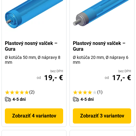
Plastový nosný valček –
Plastový nosný valček –
Gura
Gura
Ø kotúča 50 mm, Ø nápravy 8
Ø kotúča 20 mm, Ø nápravy 6
mm
mm
bez DPH
bez DPH
19,- €
17,- €
od
od
(2)
(1)
4-5 dni
4-5 dni
Zobraziť 4 variantov
Zobraziť 3 variantov