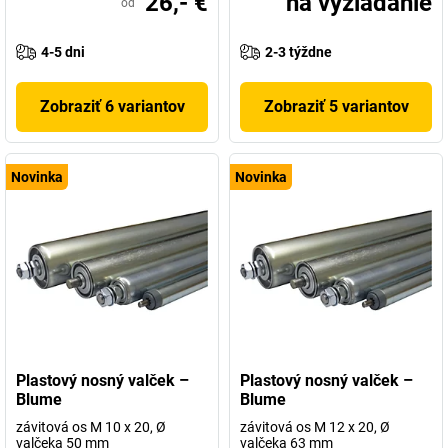
26,- €
na vyžiadanie
od
4-5 dni
2-3 týždne
Zobraziť 6 variantov
Zobraziť 5 variantov
Novinka
Novinka
Plastový nosný valček –
Plastový nosný valček –
Blume
Blume
závitová os M 10 x 20, Ø
závitová os M 12 x 20, Ø
valčeka 50 mm
valčeka 63 mm