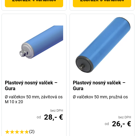
Plastový nosný valček –
Plastový nosný valček –
Gura
Gura
Ø valčekov 50 mm, závitová os
Ø valčekov 50 mm, pružná os
M 10 x 20
bez DPH
28,- €
od
bez DPH
26,- €
od
(2)