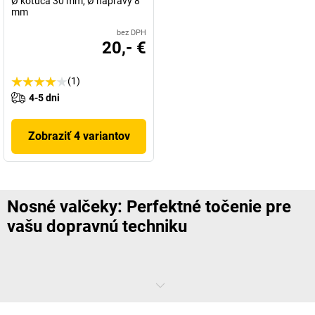
Ø kotúča 30 mm, Ø nápravy 8
mm
bez DPH
20,- €
(1)
4-5 dni
Zobraziť 4 variantov
Nosné valčeky: Perfektné točenie pre
vašu dopravnú techniku
Najneskôr vtedy, keď váš sklad alebo výrobnú halu vybavíte prvým
dopravným pásom, sa už nikdy nebudete chcieť vzdať tohto
plusového bodu, ktorý zabezpečuje plynulý priebeh procesov. Všetko