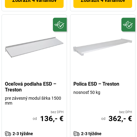
Zobraziť 4 variantov
Zobraziť 4 variantov
Oceľová podlaha ESD –
Polica ESD – Treston
Treston
nosnosť 50 kg
pre závesný modul šírka 1500
mm
bez DPH
bez DPH
136,- €
362,- €
od
od
2-3 týždne
2-3 týždne