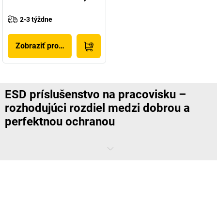
2-3 týždne
Zobraziť produkt
ESD príslušenstvo na pracovisku –
rozhodujúci rozdiel medzi dobrou a
perfektnou ochranou
Starostlivo ste zariadili svoje
ESD pracovisko
a napriek tomu
dochádza k nekontrolovaným výbojom? Pozrite sa na to
dôkladnejšie! ESD príslušenstvo obsahuje dôležité prvky pre váš EPA
priestor a stará sa o detaily, ktoré majú mimochodom najväčší
ochranný účinok.