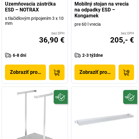
Uzemňovacia zástrčka
Mobilný stojan na vrecia
ESD – NOTRAX
na odpadky ESD –
Kongamek
s tlačidlovým pripojením 3 x 10
mm
pre 60 l vrecia
bez DPH
bez DPH
36,90 €
205,- €
6-8 dni
2-3 týždne
Zobraziť produkt
Zobraziť produkt