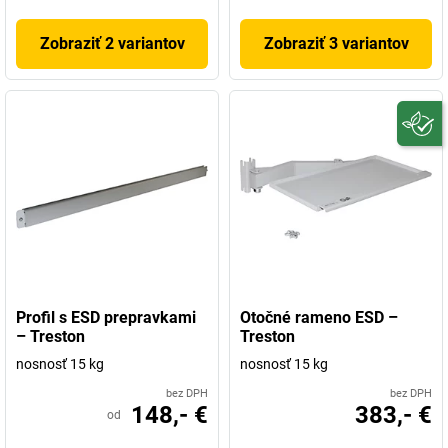
Zobraziť 2 variantov
Zobraziť 3 variantov
Profil s ESD prepravkami
Otočné rameno ESD –
– Treston
Treston
nosnosť 15 kg
nosnosť 15 kg
bez DPH
bez DPH
148,- €
383,- €
od