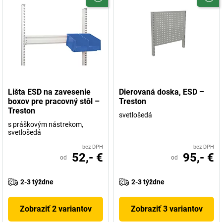
Lišta ESD na zavesenie
Dierovaná doska, ESD –
boxov pre pracovný stôl –
Treston
Treston
svetlošedá
s práškovým nástrekom,
svetlošedá
bez DPH
bez DPH
52,- €
95,- €
od
od
2-3 týždne
2-3 týždne
Zobraziť 2 variantov
Zobraziť 3 variantov