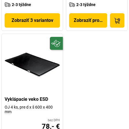
2-3 týždne
2-3 týždne
Zobraziť 3 variantov
Zobraziť produkt
Vyklápacie veko ESD
OJ 4 ks, pre d x š 600 x 400
mm
bez DPH
78,- €