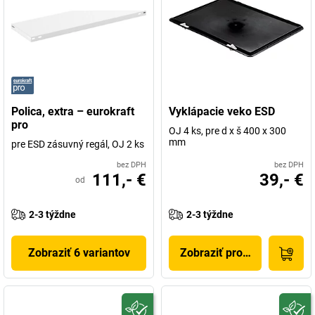
Polica, extra – eurokraft
Vyklápacie veko ESD
pro
OJ 4 ks, pre d x š 400 x 300
mm
pre ESD zásuvný regál, OJ 2 ks
bez DPH
bez DPH
111,- €
39,- €
od
2-3 týždne
2-3 týždne
Zobraziť 6 variantov
Zobraziť produkt