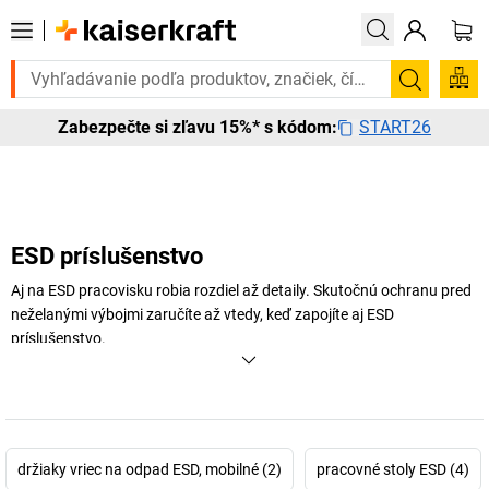
bujete to urgentne? Vybrané bestsellery doručíme do 72 hodín. Objavt
Vyhľadá
START26
Zabezpečte si zľavu 15%* s kódom:
ESD príslušenstvo
Aj na ESD pracovisku robia rozdiel až detaily. Skutočnú ochranu pred
neželanými výbojmi zaručíte až vtedy, keď zapojíte aj ESD
príslušenstvo.
+
Zobraziť viac
držiaky vriec na odpad ESD, mobilné (2)
pracovné stoly ESD (4)