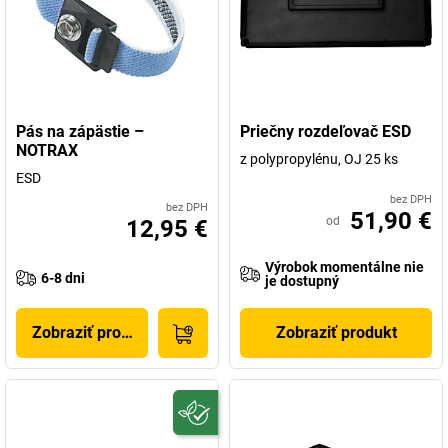
Pás na zápästie –
Priečny rozdeľovač ESD
NOTRAX
z polypropylénu, OJ 25 ks
ESD
bez DPH
bez DPH
51,90 €
od
12,95 €
Výrobok momentálne nie
6-8 dni
je dostupný
Zobraziť produkt
Zobraziť produkt