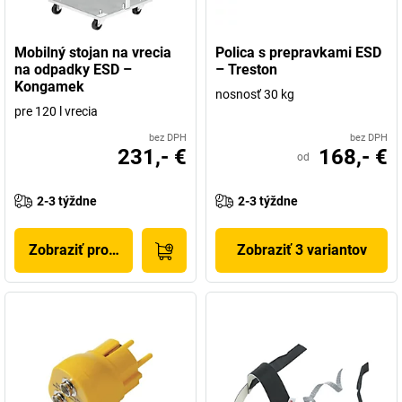
Mobilný stojan na vrecia
Polica s prepravkami ESD
na odpadky ESD –
– Treston
Kongamek
nosnosť 30 kg
pre 120 l vrecia
bez DPH
bez DPH
231,- €
168,- €
od
2-3 týždne
2-3 týždne
Zobraziť produkt
Zobraziť 3 variantov