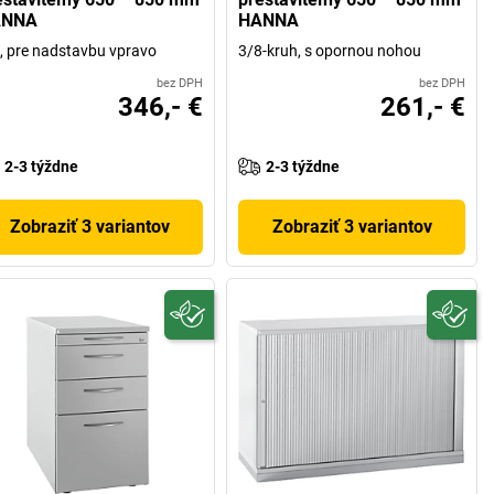
ANNA
HANNA
, pre nadstavbu vpravo
3/8-kruh, s opornou nohou
bez DPH
bez DPH
346,- €
261,- €
2-3 týždne
2-3 týždne
Zobraziť 3 variantov
Zobraziť 3 variantov