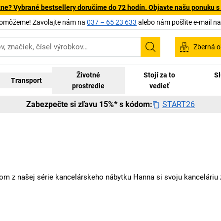
tne? Vybrané bestsellery doručíme do 72 hodín. Objavte našu ponuku s
pomôžeme! Zavolajte nám na
037 – 65 23 633
alebo nám pošlite e-mail n
Zberná o
Vyhľadávanie
Životné
Stojí za to
Sl
Transport
prostredie
vedieť
START26
Zabezpečte si zľavu 15%* s kódom:
om z našej série kancelárskeho nábytku Hanna si svoju kanceláriu 