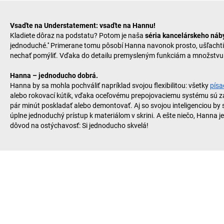
Vsaďte na Understatement: vsaďte na Hannu!
Kladiete dôraz na podstatu? Potom je naša
séria kancelárskeho ná
jednoduché.'' Primerane tomu pôsobí Hanna navonok prosto, ušľacht
nechať pomýliť. Vďaka do detailu premysleným funkciám a množstvu 
Hanna – jednoducho dobrá.
Hanna by sa mohla pochváliť napríklad svojou flexibilitou: všetky
písa
alebo rokovací kútik, vďaka oceľovému prepojovaciemu systému sú zar
pár minút poskladať alebo demontovať. Aj so svojou inteligenciou by 
úplne jednoduchý prístup k materiálom v skrini. A ešte niečo, Hanna
dôvod na ostýchavosť: Si jednoducho skvelá!