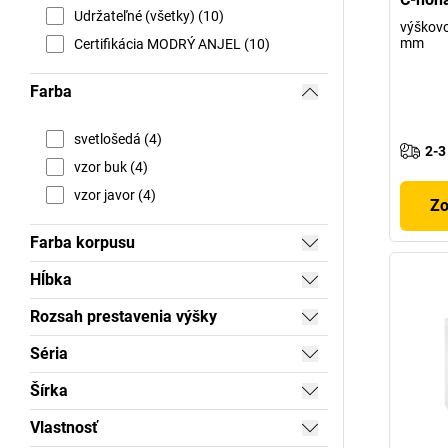
Udržateľné (všetky) (10)
výškovo
mm
Certifikácia MODRÝ ANJEL (10)
Farba
svetlošedá (4)
2-3
vzor buk (4)
vzor javor (4)
Zo
Farba korpusu
Hĺbka
Rozsah prestavenia výšky
Séria
Šírka
Vlastnosť