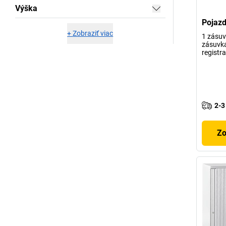
Výška
Pojaz
+
Zobraziť viac
1 zásuv
zásuvka
registr
2-3
Zo