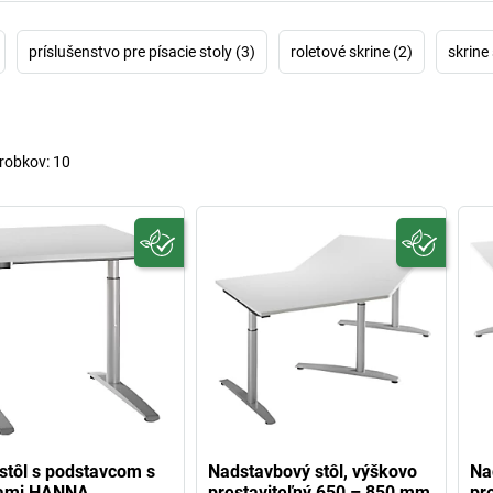
príslušenstvo pre písacie stoly (3)
roletové skrine (2)
skrine
robkov:
10
 stôl s podstavcom s
Nadstavbový stôl, výškovo
Na
ami HANNA
prestaviteľný 650 – 850 mm
pr