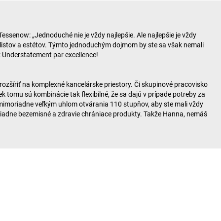
essenow: „Jednoduché nie je vždy najlepšie. Ale najlepšie je vždy
istov a estétov. Týmto jednoduchým dojmom by ste sa však nemali
 Understatement par excellence!
zšíriť na komplexné kancelárske priestory. Či skupinové pracovisko
tomu sú kombinácie tak flexibilné, že sa dajú v prípade potreby za
é mimoriadne veľkým uhlom otvárania 110 stupňov, aby ste mali vždy
moriadne bezemisné a zdravie chrániace produkty. Takže Hanna, nemáš