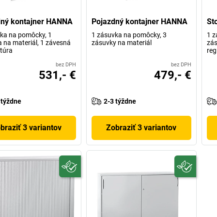
dný kontajner HANNA
Pojazdný kontajner HANNA
St
ka na pomôcky, 1
1 zásuvka na pomôcky, 3
1 z
 na materiál, 1 závesná
zásuvky na materiál
zás
atúra
reg
bez DPH
bez DPH
531,- €
479,- €
 týždne
2-3 týždne
braziť 3 variantov
Zobraziť 3 variantov