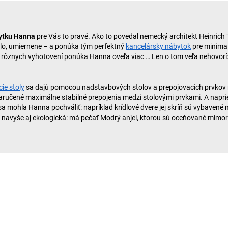
bytku Hanna
pre Vás to pravé. Ako to povedal nemecký architekt Heinrich T
ilo, umiernene – a ponúka tým perfektný
kancelársky nábytok
pre minimal
rôznych vyhotovení ponúka Hanna oveľa viac … Len o tom veľa nehovorí:
cie stoly
sa dajú pomocou nadstavbových stolov a prepojovacích prvkov ro
učené maximálne stabilné prepojenia medzi stolovými prvkami. A napriek 
sa mohla Hanna pochváliť: napríklad krídlové dvere jej skríň sú vybaven
 je navyše aj ekologická: má pečať Modrý anjel, ktorou sú oceňované mi