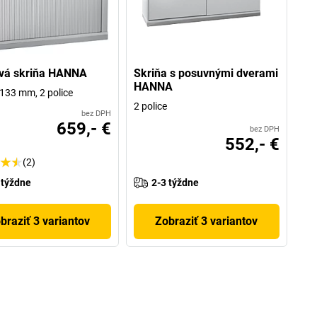
ová skriňa HANNA
Skriňa s posuvnými dverami
HANNA
133 mm, 2 police
2 police
bez DPH
659,- €
bez DPH
552,- €
(2)
 týždne
2-3 týždne
braziť 3 variantov
Zobraziť 3 variantov