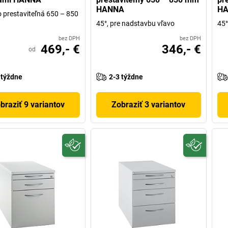
HANNA
H
 prestaviteľná 650 – 850
45°, pre nadstavbu vľavo
45°
bez DPH
bez DPH
469,- €
346,- €
od
 týždne
2-3 týždne
braziť 9 variantov
Zobraziť 3 variantov