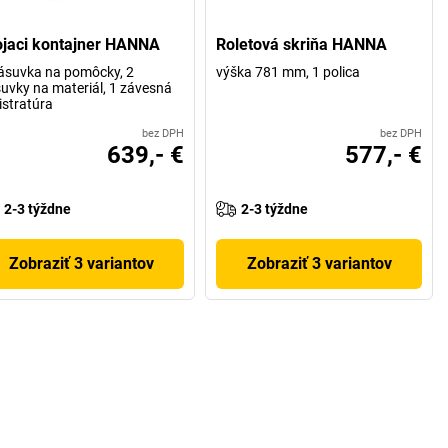
ojaci kontajner HANNA
Roletová skriňa HANNA
ásuvka na pomôcky, 2
výška 781 mm, 1 polica
uvky na materiál, 1 závesná
istratúra
bez DPH
bez DPH
639,- €
577,- €
2-3 týždne
2-3 týždne
Zobraziť 3 variantov
Zobraziť 3 variantov