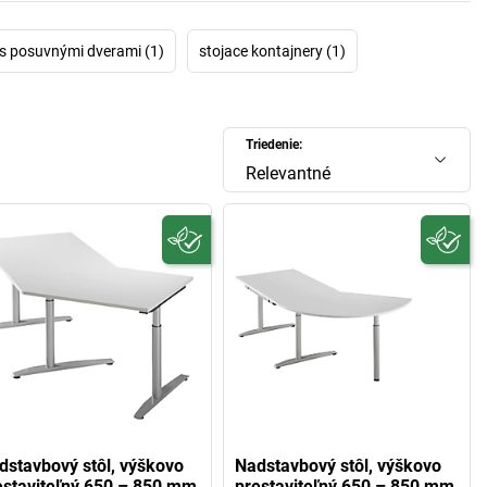
 s posuvnými dverami (1)
stojace kontajnery (1)
Triedenie:
Relevantné
dstavbový stôl, výškovo
Nadstavbový stôl, výškovo
estaviteľný 650 – 850 mm
prestaviteľný 650 – 850 mm