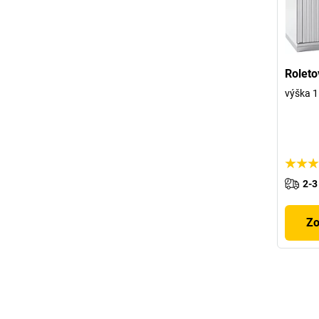
Rolet
výška 1
2-3
Zo