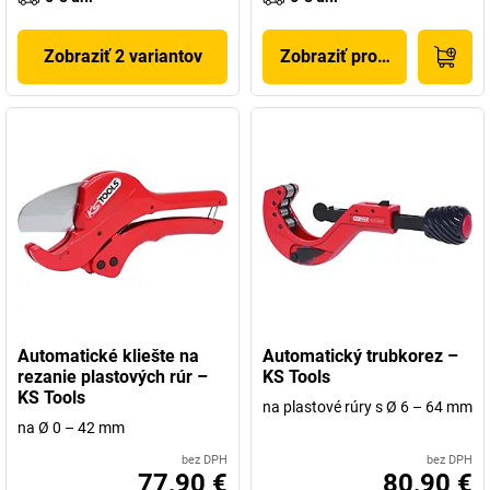
Zobraziť 2 variantov
Zobraziť produkt
Automatické kliešte na
Automatický trubkorez –
rezanie plastových rúr –
KS Tools
KS Tools
na plastové rúry s Ø 6 – 64 mm
na Ø 0 – 42 mm
bez DPH
bez DPH
77,90 €
80,90 €