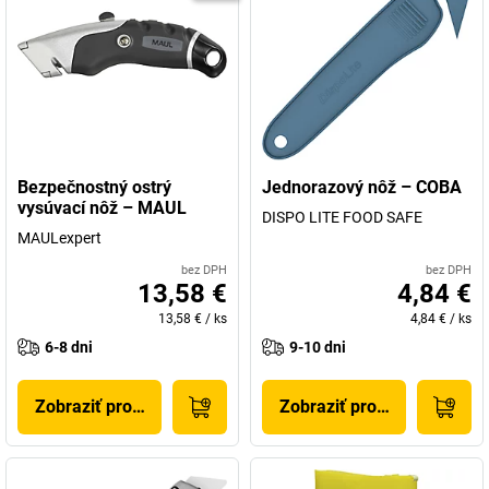
Bezpečnostný ostrý
Jednorazový nôž – COBA
vysúvací nôž – MAUL
DISPO LITE FOOD SAFE
MAULexpert
bez DPH
bez DPH
13,58 €
4,84 €
13,58 €
/
ks
4,84 €
/
ks
6-8 dni
9-10 dni
Zobraziť produkt
Zobraziť produkt