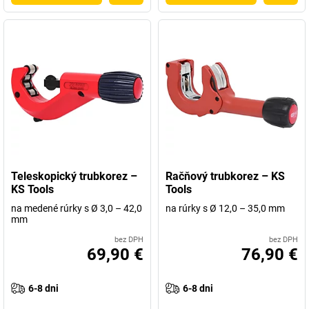
Teleskopický trubkorez –
Račňový trubkorez – KS
KS Tools
Tools
na medené rúrky s Ø 3,0 – 42,0
na rúrky s Ø 12,0 – 35,0 mm
mm
bez DPH
bez DPH
69,90 €
76,90 €
6-8 dni
6-8 dni