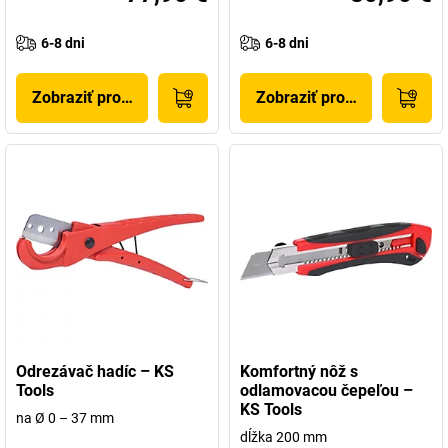
6-8 dni
6-8 dni
Zobraziť produkt
Zobraziť produkt
Odrezávač hadíc – KS
Komfortný nôž s
Tools
odlamovacou čepeľou –
KS Tools
na Ø 0 – 37 mm
dĺžka 200 mm