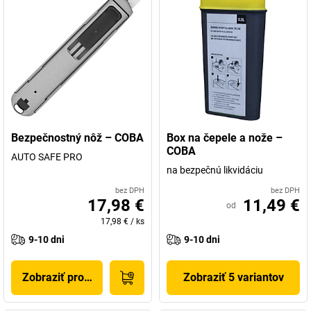
Bezpečnostný nôž – COBA
Box na čepele a nože –
COBA
AUTO SAFE PRO
na bezpečnú likvidáciu
bez DPH
bez DPH
17,98 €
11,49 €
od
17,98 €
/
ks
9-10 dni
9-10 dni
Zobraziť produkt
Zobraziť 5 variantov