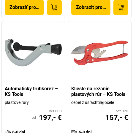
Zobraziť produkt
Zobraziť produkt
Automatický trubkorez –
Kliešte na rezanie
KS Tools
plastových rúr – KS Tools
plastové rúry
čepeľ z ušľachtilej ocele
bez DPH
bez DPH
197,- €
157,- €
od
6-8 dni
6-8 dni