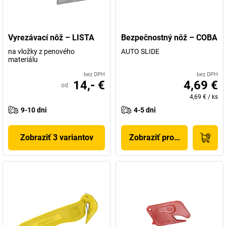
Vyrezávací nôž – LISTA
Bezpečnostný nôž – COBA
na vložky z penového
AUTO SLIDE
materiálu
bez DPH
bez DPH
14,- €
4,69 €
od
4,69 €
/
ks
9-10 dni
4-5 dni
Zobraziť 3 variantov
Zobraziť produkt