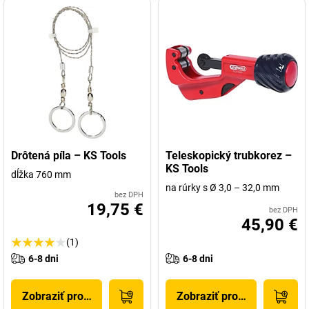
Drôtená píla – KS Tools
Teleskopický trubkorez –
KS Tools
dĺžka 760 mm
na rúrky s Ø 3,0 – 32,0 mm
bez DPH
19,75 €
bez DPH
45,90 €
(1)
6-8 dni
6-8 dni
Zobraziť produkt
Zobraziť produkt