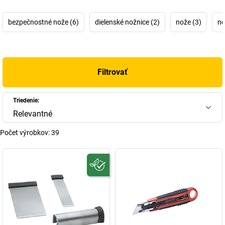
+
Zobraziť viac
bezpečnostné nože (6)
dielenské nožnice (2)
nože (3)
no
Filtrovať
Triedenie:
Relevantné
Počet výrobkov:
39