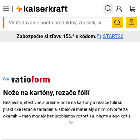
te to urgentne? Vybrané bestsellery doručíme do 72 hodín. Objavte n
Vyhľadá
START26
Zabezpečte si zľavu 15%* s kódom:
Späť
Nože na kartóny, rezače fólií
Bezpečné, efektívne a presné: nože na kartóny a rezače fólií sú
praktické rezacie zariadenia. Obalové materiály s nimi otvoríte za
okamih – tieto modely bez problémov rozrežú aj plasty alebo kožu.
Od ostrých vysúvacích nožov cez nože na koberce až po nože na
kartóny s bezpečnostnou funkciou – objavte celý sortiment v
internetovom obchode
kaiserkraft
!