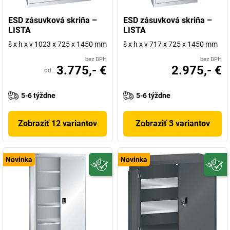
ESD zásuvková skriňa –
ESD zásuvková skriňa –
LISTA
LISTA
š x h x v 1023 x 725 x 1450 mm
š x h x v 717 x 725 x 1450 mm
bez DPH
bez DPH
3.775,- €
2.975,- €
od
5-6 týždne
5-6 týždne
Zobraziť 12 variantov
Zobraziť 3 variantov
Novinka
Novinka