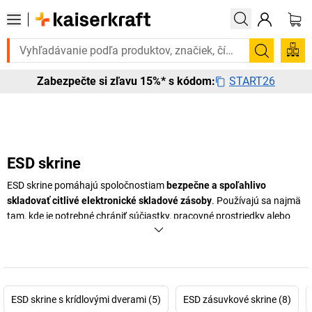
otrebujete to urgentne? Vybrané bestsellery doručíme do 72 hodín. Ob
Vyhľadá
START26
Zabezpečte si zľavu 15%* s kódom:
ESD skrine
ESD skrine pomáhajú spoločnostiam
bezpečne a spoľahlivo
skladovať citlivé elektronické skladové zásoby
. Používajú sa najmä
tam, kde je potrebné chrániť súčiastky, pracovné prostriedky alebo
elektronické komponenty pred elektrostatickým výbojom a
kontamináciou všetkého druhu. Namiesto otvoreného alebo
nechráneného skladovania citlivých materiálov
ponúkajú ESD skrine
vhodné riešenie pre priestory chránené pred ESD
vo výrobe, pri
montáži, v laboratóriách a skladoch. To uľahčuje bezpečné
ESD skrine s krídlovými dverami (5)
ESD zásuvkové skrine (8)
dodávanie skladovaného tovaru a pomáha udržiavať poriadok na