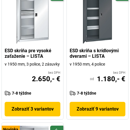
ESD skriňa pre vysoké
ESD skriňa s krídlovými
zaťaženie – LISTA
dverami – LISTA
v 1950 mm, 3 police, 2 zásuvky
v 1950 mm, 4 police
bez DPH
bez DPH
2.650,- €
1.180,- €
od
7-8 týždne
7-8 týždne
Zobraziť 3 variantov
Zobraziť 9 variantov
Novinka