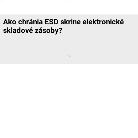
Ako chránia ESD skrine elektronické
skladové zásoby?
ESD skrine chránia elektronické skladové zásoby tým, že umožňujú
vhodné skladovanie
v
pracovnom prostredí s ochranou pred ESD
.
Citlivé súčiastky, komponenty a pracovné prostriedky sa neskladujú
nechránené, ale v
skrini určenej na tento účel
. Znižuje sa tak riziko
nekontrolovaného vplyvu elektrostatických výbojov na citlivý obsah.
Okrem toho uzavreté vyhotovenia poskytujú ochranu pred všetkými
druhmi znečistenia, ako sú prach, častice nečistôt alebo odieranie,
ktoré sa môžu ľahšie vyskytovať pri materiáloch skladovaných v
otvorenom priestore. Pre podniky je to
obzvlášť dôležité v prípadoch,
keď sa elektronické skladové zásoby pravidelne pripravujú,
kontrolujú alebo ďalej spracúvajú
.