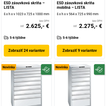
ESD zásuvková skriňa –
ESD zásuvková skriňa
LISTA
mobilná – LISTA
š x h x v 1023 x 725 x 1000 mm
š x h x v 564 x 725 x 990 mm
bez DPH
bez DPH
2.625,- €
2.275,- €
od
od
5-6 týždne
5-6 týždne
Zobraziť 24 variantov
Zobraziť 9 variantov
Novinka
Novinka