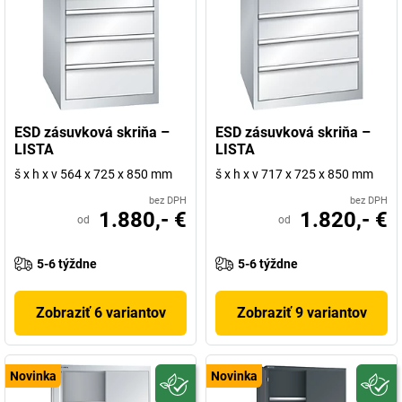
ESD zásuvková skriňa –
ESD zásuvková skriňa –
LISTA
LISTA
š x h x v 564 x 725 x 850 mm
š x h x v 717 x 725 x 850 mm
bez DPH
bez DPH
1.880,- €
1.820,- €
od
od
5-6 týždne
5-6 týždne
Zobraziť 6 variantov
Zobraziť 9 variantov
Novinka
Novinka