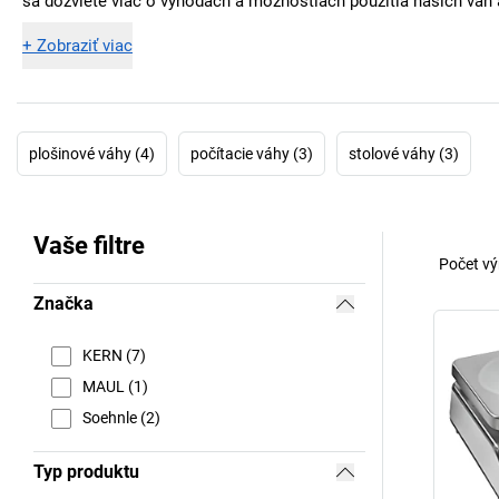
sa dozviete viac o výhodách a možnostiach použitia našich váh
+
Zobraziť viac
plošinové váhy (4)
počítacie váhy (3)
stolové váhy (3)
Vaše filtre
Počet vý
Značka
KERN (7)
MAUL (1)
Soehnle (2)
Typ produktu