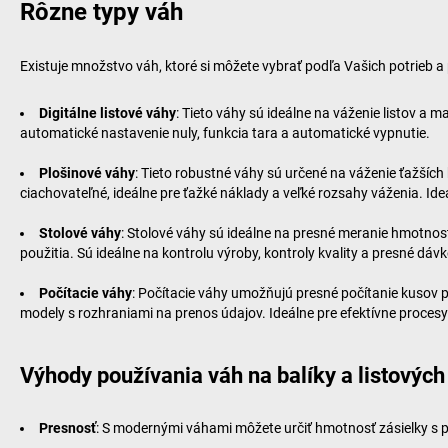
Rôzne typy váh
Existuje množstvo váh, ktoré si môžete vybrať podľa Vašich potrieb a
Digitálne listové váhy
: Tieto váhy sú ideálne na váženie listov a
automatické nastavenie nuly, funkcia tara a automatické vypnutie.
Plošinové váhy
: Tieto robustné váhy sú určené na váženie ťažších
ciachovateľné, ideálne pre ťažké náklady a veľké rozsahy váženia. Id
Stolové váhy
: Stolové váhy sú ideálne na presné meranie hmotnos
použitia. Sú ideálne na kontrolu výroby, kontroly kvality a presné dáv
Počítacie váhy
: Počítacie váhy umožňujú presné počítanie kusov 
modely s rozhraniami na prenos údajov. Ideálne pre efektívne procesy
Výhody používania váh na balíky a listových
Presnosť
: S modernými váhami môžete určiť hmotnosť zásielky s 