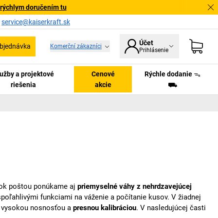
 rýchlym doručením tu
a
service@kaiserkraft.sk
Účet
bjednávka
Komerční zákazníci
Prihlásenie
užby a projektové
Cenové
Rýchle dodanie ᯓ
riešenia
akcie
⛟
elok poštou ponúkame aj
priemyselné váhy z nehrdzavejúcej
ľahlivými funkciami na váženie a počítanie kusov. V žiadnej
 s vysokou nosnosťou a
presnou kalibráciou
. V nasledujúcej časti