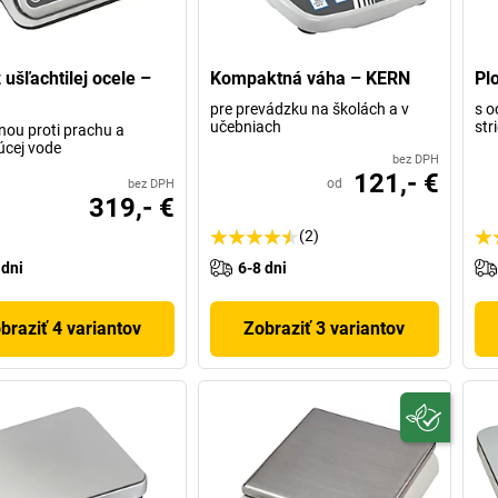
 ušľachtilej ocele –
Kompaktná váha – KERN
Pl
pre prevádzku na školách a v
s o
učebniach
str
nou proti prachu a
úcej vode
bez DPH
121,- €
od
bez DPH
319,- €
(2)
 dni
6-8 dni
braziť 4 variantov
Zobraziť 3 variantov