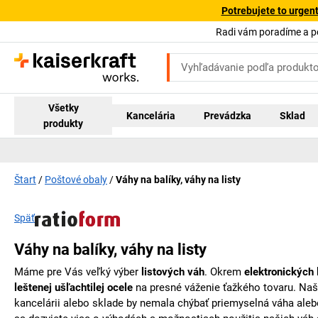
Potrebujete to urgen
Radi vám poradíme a 
Všetky
Kancelária
Prevádzka
Sklad
produkty
Štart
Poštové obaly
Váhy na balíky, váhy na listy
Späť
Váhy na balíky, váhy na listy
Máme pre Vás veľký výber
listových váh
. Okrem
elektronických 
leštenej ušľachtilej ocele
na presné váženie ťažkého tovaru. Na
kancelárii alebo sklade by nemala chýbať priemyselná váha al