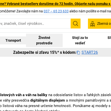
tne? Vybrané bestsellery doručíme do 72 hodín. Objavte našu ponuku s
pomôžeme! Zavolajte nám na
037 – 65 23 633
alebo nám pošlite e-mail n
Zberná o
Vyhľadávanie
Životné
Stojí za to
Sl
Transport
prostredie
vedieť
START26
Zabezpečte si zľavu 15%* s kódom:
listových váh a váh na balíky
na odosielanie listov a ľahkých zási
še váhy presvedčia
digitálnym displejom
a mnohými pamäťovými a spo
ebo listová váha na presné určenie hmotnosti. Ponúkame aj modely