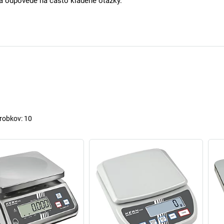
 a odpovede na často kladené otázky.
robkov:
10