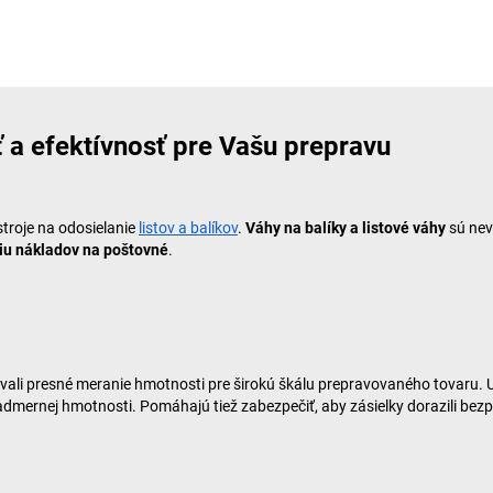
ť a efektívnosť pre Vašu prepravu
stroje na odosielanie
listov a balíkov
.
Váhy na balíky a listové váhy
sú nev
iu nákladov na poštovné
.
tovali presné meranie hmotnosti pre širokú škálu prepravovaného tovaru
admernej hmotnosti. Pomáhajú tiež zabezpečiť, aby zásielky dorazili be