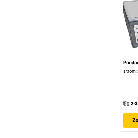
Počíta
s tromi
2-3
Zo