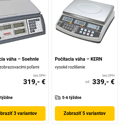
cia váha – Soehnle
Počítacia váha – KERN
 zobrazovacími poľami
vysoké rozlíšenie
bez DPH
bez DPH
319,- €
339,- €
od
 týždne
5-6 týždne
braziť 3 variantov
Zobraziť 5 variantov