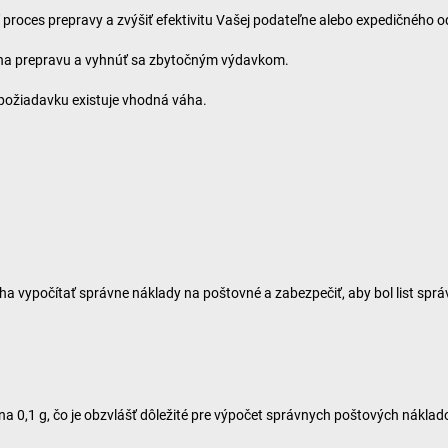
ť proces prepravy a zvýšiť efektivitu Vašej podateľne alebo expedičného o
 na prepravu a vyhnúť sa zbytočným výdavkom.
dú požiadavku existuje vhodná váha.
ha vypočítať správne náklady na poštovné a zabezpečiť, aby bol list spr
na 0,1 g, čo je obzvlášť dôležité pre výpočet správnych poštových nák