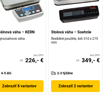
ošinová váha – KERN
Stolová váha – Soehnle
jrozsahová váha
flexibilné použitie, šxh 310 x 275
mm
bez DPH
bez DPH
226,- €
349,- €
od
od
4-5 dni
2-3 týždne
Zobraziť 8 variantov
Zobraziť 2 variantov