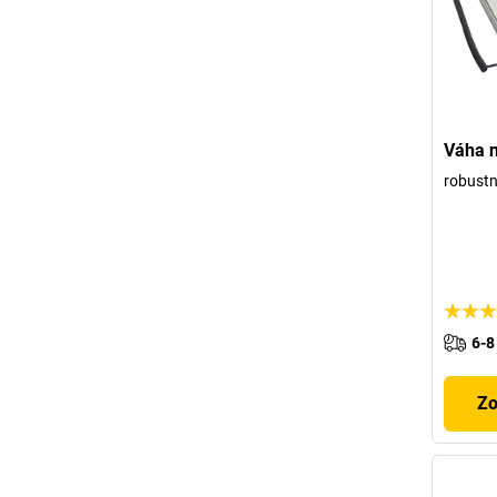
Váha n
robustn
6-8
Zo