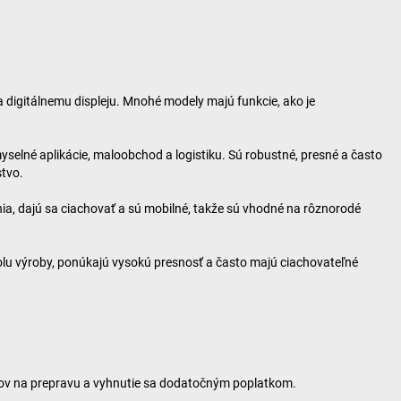
a digitálnemu displeju. Mnohé modely majú funkcie, ako je
yselné aplikácie, maloobchod a logistiku. Sú robustné, presné a často
stvo.
ia, dajú sa ciachovať a sú mobilné, takže sú vhodné na rôznorodé
olu výroby, ponúkajú vysokú presnosť a často majú ciachovateľné
adov na prepravu a vyhnutie sa dodatočným poplatkom.