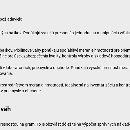
 požiadaviek:
 malých balíkov. Ponúkajú vysokú presnosť a jednoduchú manipuláciu vďak
 balíkov. Plošinové váhy ponúkajú spoľahlivé meranie hmotnosti pre priem
eálne pre úsek zabezpečenia kvality, kontrolu výroby a skladové hospodár
ti v laboratóriách, priemysle a obchode. Ponúkajú vysokú presnosť meran
kovania.
prostredníctvom merania hmotnosti. Ideálne sú na inventarizáciu a kontr
 v priemysle a obchode.
 váh
presnosťou na gram. To je obzvlášť dôležité na výpočet správnych nákl