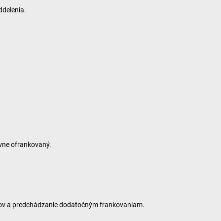
ddelenia.
ávne ofrankovaný.
ladov a predchádzanie dodatočným frankovaniam.