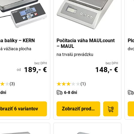
a balíky – KERN
Počítacia váha MAULcount
Pl
– MAUL
á vážiaca plocha
dvo
na trvalú prevádzku
bez DPH
bez DPH
189,- €
148,- €
od
(3)
(1)
 dni
6-8 dni
braziť 6 variantov
Zobraziť produkt