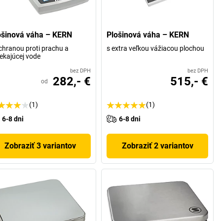
ošinová váha – KERN
Plošinová váha – KERN
chranou proti prachu a
s extra veľkou vážiacou plochou
iekajúcej vode
bez DPH
bez DPH
282,- €
515,- €
od
(1)
(1)
6-8 dni
6-8 dni
Zobraziť 3 variantov
Zobraziť 2 variantov