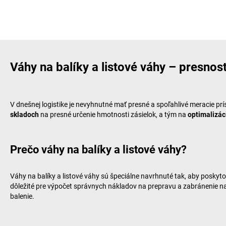
Váhy na balíky a listové váhy – presnos
V dnešnej logistike je nevyhnutné mať presné a spoľahlivé meracie prí
skladoch
na presné určenie hmotnosti zásielok, a tým na
optimalizác
Prečo váhy na balíky a listové váhy?
Váhy na balíky a listové váhy sú špeciálne navrhnuté tak, aby posky
dôležité pre výpočet správnych nákladov na prepravu a zabránenie n
balenie.