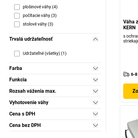
plošinové váhy (4)
počítacie váhy (3)
Váha z
stolové váhy (3)
KERN
s ochra
Trvalá udržateľnosť
striekaj
Udržateľné (všetky) (1)
Farba
6-8
Funkcia
Rozsah váženia max.
Zo
Vyhotovenie váhy
Cena s DPH
Cena bez DPH