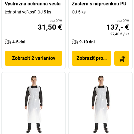
Výstražná ochranná vesta
Zástera s náprsenkou PU
jednotná veľkosť, OJ 5 ks
OJ 5 ks
bez DPH
bez DPH
31,50 €
137,- €
27,40 €
/
ks
4-5 dni
9-10 dni
Zobraziť 2 variantov
Zobraziť produkt