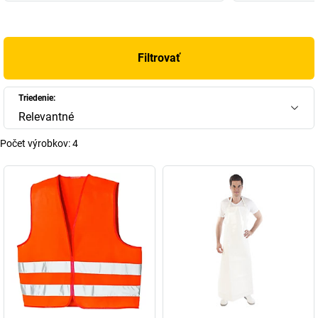
+
Zobraziť viac
Filtrovať
Triedenie:
Relevantné
Počet výrobkov:
4