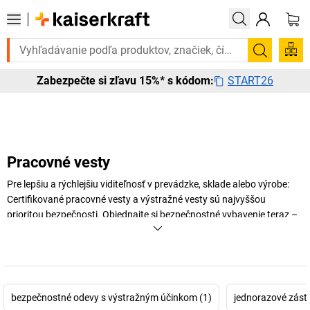
Potrebujete to urgentne? Vybrané bestsellery do
Vyhľadá
START26
Zabezpečte si zľavu 15%* s kódom:
Pracovné vesty
Pre lepšiu a rýchlejšiu viditeľnosť v prevádzke, sklade alebo výrobe:
Certifikované pracovné vesty a výstražné vesty sú najvyššou
prioritou bezpečnosti. Objednajte si bezpečnostné vybavenie teraz –
či už ide o výstražné ochranné vesty, pracovné vesty, vesty s tepelnou
ochranou alebo opasky a jednorazové zástery pre mužov a ženy.
Nájdete tu aj zákonom požadované výstražné ochranné vesty, ktoré
musíte mať vo svojom osobnom aute alebo v komerčne využívaných
vozidlách. Informujte sa teraz!
bezpečnostné odevy s výstražným účinkom (1)
jednorazové záste