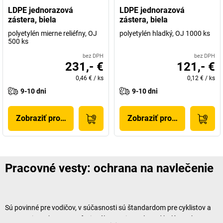
LDPE jednorazová
LDPE jednorazová
zástera, biela
zástera, biela
polyetylén mierne reliéfny, OJ
polyetylén hladký, OJ 1000 ks
500 ks
bez DPH
bez DPH
231,- €
121,- €
0,46 €
/
ks
0,12 €
/
ks
9-10 dni
9-10 dni
Zobraziť produkt
Zobraziť produkt
Pracovné vesty: ochrana na navlečenie
Sú povinné pre vodičov, v súčasnosti sú štandardom pre cyklistov a
samozrejmosťou pre profesionálov v priemysle pod holým nebom a v