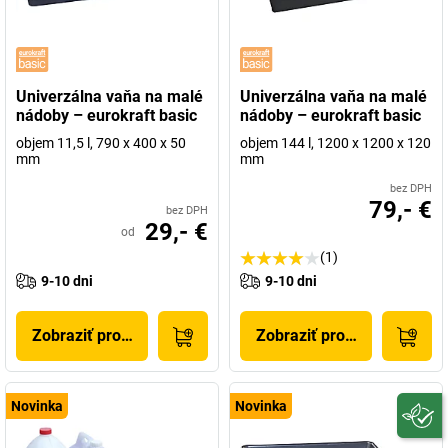
Univerzálna vaňa na malé
Univerzálna vaňa na malé
nádoby – eurokraft basic
nádoby – eurokraft basic
objem 11,5 l, 790 x 400 x 50
objem 144 l, 1200 x 1200 x 120
mm
mm
bez DPH
79,- €
bez DPH
29,- €
od
(1)
9-10 dni
9-10 dni
Zobraziť produkt
Zobraziť produkt
Novinka
Novinka