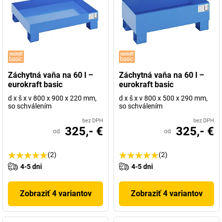
Záchytná vaňa na 60 l –
Záchytná vaňa na 60 l –
eurokraft basic
eurokraft basic
d x š x v 800 x 900 x 220 mm,
d x š x v 800 x 500 x 290 mm,
so schválením
so schválením
bez DPH
bez DPH
325,- €
325,- €
od
od
(2)
(2)
4-5 dni
4-5 dni
Zobraziť 4 variantov
Zobraziť 4 variantov