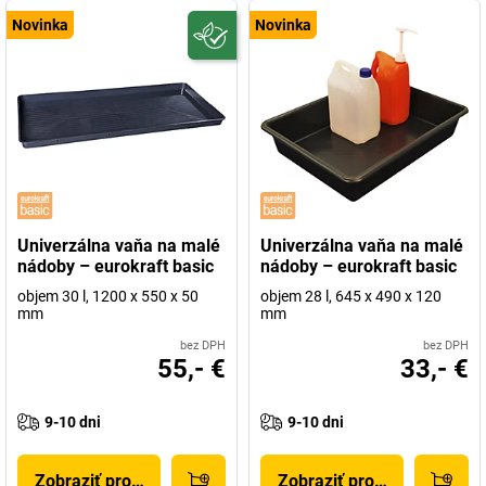
Novinka
Novinka
Univerzálna vaňa na malé
Univerzálna vaňa na malé
nádoby – eurokraft basic
nádoby – eurokraft basic
objem 30 l, 1200 x 550 x 50
objem 28 l, 645 x 490 x 120
mm
mm
bez DPH
bez DPH
55,- €
33,- €
9-10 dni
9-10 dni
Zobraziť produkt
Zobraziť produkt