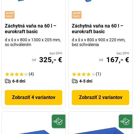
Záchytná vaňa na 60 l –
Záchytná vaňa na 60 l –
eurokraft basic
eurokraft basic
d x š x v 800 x 1300 x 205 mm,
d x š x v 800 x 900 x 220 mm,
so schválením
bez schválenia
bez DPH
bez DPH
325,- €
167,- €
od
od
(4)
(1)
6-8 dni
4-5 dni
Zobraziť 4 variantov
Zobraziť 2 variantov