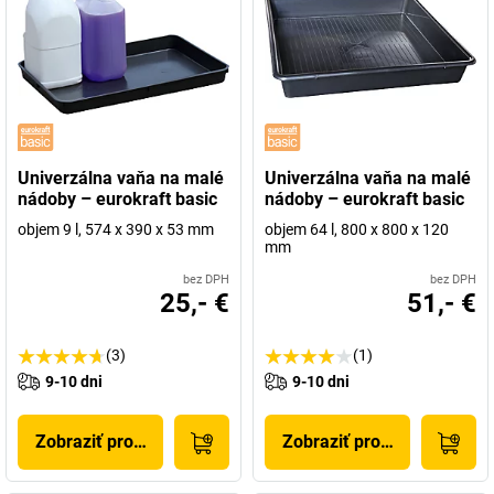
Univerzálna vaňa na malé
Univerzálna vaňa na malé
nádoby – eurokraft basic
nádoby – eurokraft basic
objem 9 l, 574 x 390 x 53 mm
objem 64 l, 800 x 800 x 120
mm
bez DPH
bez DPH
25,- €
51,- €
(3)
(1)
9-10 dni
9-10 dni
Zobraziť produkt
Zobraziť produkt