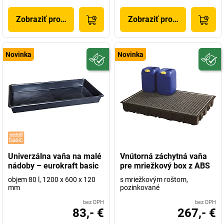
Zobraziť produkt
Zobraziť produkt
Novinka
Novinka
Univerzálna vaňa na malé
Vnútorná záchytná vaňa
nádoby – eurokraft basic
pre mriežkový box z ABS
objem 80 l, 1200 x 600 x 120
s mriežkovým roštom,
mm
pozinkované
bez DPH
bez DPH
83,- €
267,- €