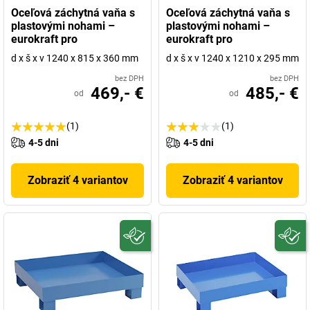
Oceľová záchytná vaňa s
Oceľová záchytná vaňa s
plastovými nohami –
plastovými nohami –
eurokraft pro
eurokraft pro
d x š x v 1240 x 815 x 360 mm
d x š x v 1240 x 1210 x 295 mm
bez DPH
bez DPH
469,- €
485,- €
od
od
(1)
(1)
4-5 dni
4-5 dni
Zobraziť 4 variantov
Zobraziť 4 variantov