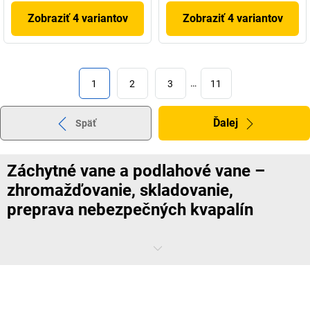
Zobraziť 4 variantov
Zobraziť 4 variantov
1
2
3
…
11
Ďalej
Späť
Záchytné vane a podlahové vane –
zhromažďovanie, skladovanie,
preprava nebezpečných kvapalín
Či už ide o údržbu strojov alebo o prevenciu nebezpečenstva: Pokiaľ
ide o kvapaliny škodlivé pre životné prostredie, na ich skladovanie a
likvidáciu sú povinné špeciálne nádoby: záchytné vane. Vo všetkých