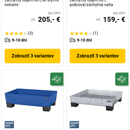
záchytný objem 60 l, so štyrmi
záchytný objem 60 l,
nohami
policová/záchytná vaňa
bez DPH
bez DPH
205,- €
159,- €
od
od
(3)
(1)
9-10 dni
9-10 dni
Zobraziť 3 variantov
Zobraziť 3 variantov