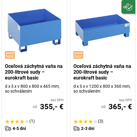
Oceľová záchytná vaňa na
Oceľová záchytná vaňa na
200-litrové sudy –
200-litrové sudy –
eurokraft basic
eurokraft basic
d x š x v 800 x 800 x 465 mm,
d x š x v 1200 x 800 x 360 mm,
so schválením
so schválením
bez DPH
bez DPH
355,- €
365,- €
od
od
(1)
(3)
4-5 dni
2-3 dni