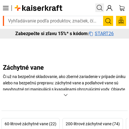
ete to urgentne? Vybrané bestsellery doručíme do 72 hodín. Objavte n
Vyhľadá
START26
Zabezpečte si zľavu 15%* s kódom:
Záchytné vane
Či už na bezpečné skladovanie, ako zberné zariadenie v prípade úniku
alebo na bezpečnú prepravu: záchytné vane a podlahové vane sú
nevyhnutné pri manipulácii s kvapalinami ohrozujúcimi vody. Objavte
záchytné vane na rôzne potreby u
kaiserkraft
– od univerzálnych vaní
na malé nádoby cez pozinkované podlahové vane až po pojazdnú
záchytnú vaňu.
+
Zobraziť viac
60-litrové záchytné vane (22)
200-litrové záchytné vane (74)