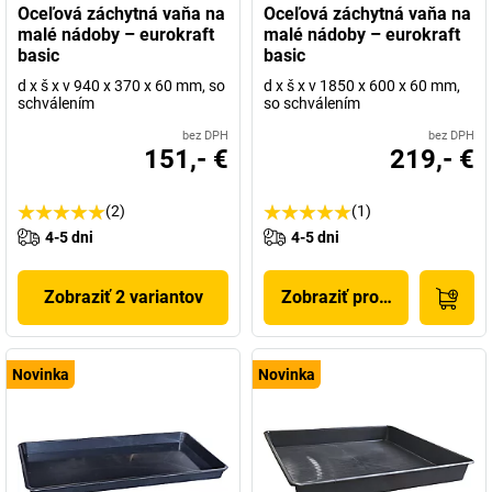
Oceľová záchytná vaňa na
Oceľová záchytná vaňa na
malé nádoby – eurokraft
malé nádoby – eurokraft
basic
basic
d x š x v 940 x 370 x 60 mm, so
d x š x v 1850 x 600 x 60 mm,
schválením
so schválením
bez DPH
bez DPH
151,- €
219,- €
(2)
(1)
4-5 dni
4-5 dni
Zobraziť 2 variantov
Zobraziť produkt
Novinka
Novinka