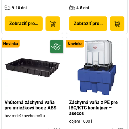
9-10 dni
4-5 dni
Zobraziť produkt
Zobraziť produkt
Novinka
Novinka
Vnútorná záchytná vaňa
Záchytná vaňa z PE pre
pre mriežkový box z ABS
IBC/KTC kontajner –
asecos
bez mriežkového roštu
objem 1000 l