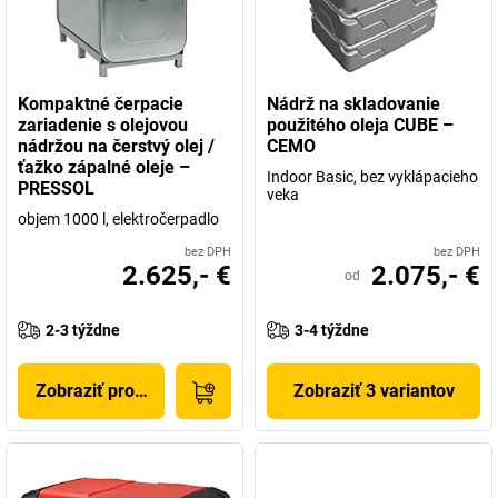
Kompaktné čerpacie
Nádrž na skladovanie
zariadenie s olejovou
použitého oleja CUBE –
nádržou na čerstvý olej /
CEMO
ťažko zápalné oleje –
Indoor Basic, bez vyklápacieho
PRESSOL
veka
objem 1000 l, elektročerpadlo
bez DPH
bez DPH
2.625,- €
2.075,- €
od
2-3 týždne
3-4 týždne
Zobraziť produkt
Zobraziť 3 variantov