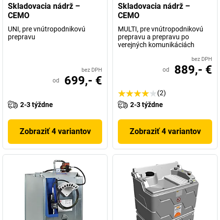
Skladovacia nádrž –
Skladovacia nádrž –
CEMO
CEMO
UNI, pre vnútropodnikovú
MULTI, pre vnútropodnikovú
prepravu
prepravu a prepravu po
verejných komunikáciách
bez DPH
889,- €
od
bez DPH
699,- €
od
(2)
2-3 týždne
2-3 týždne
Zobraziť 4 variantov
Zobraziť 4 variantov