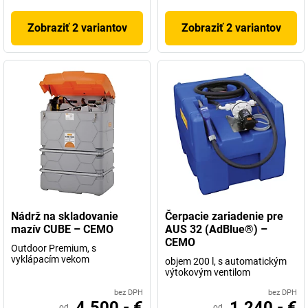
Zobraziť 2 variantov
Zobraziť 2 variantov
Nádrž na skladovanie
Čerpacie zariadenie pre
mazív CUBE – CEMO
AUS 32 (AdBlue®) –
CEMO
Outdoor Premium, s
vyklápacím vekom
objem 200 l, s automatickým
výtokovým ventilom
bez DPH
bez DPH
4.500,- €
1.240,- €
od
od