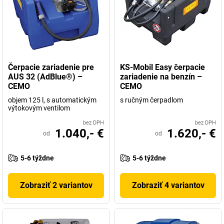
Čerpacie zariadenie pre
KS-Mobil Easy čerpacie
AUS 32 (AdBlue®) –
zariadenie na benzín –
CEMO
CEMO
objem 125 l, s automatickým
s ručným čerpadlom
výtokovým ventilom
bez DPH
bez DPH
1.040,- €
1.620,- €
od
od
5-6 týždne
5-6 týždne
Zobraziť 2 variantov
Zobraziť 4 variantov