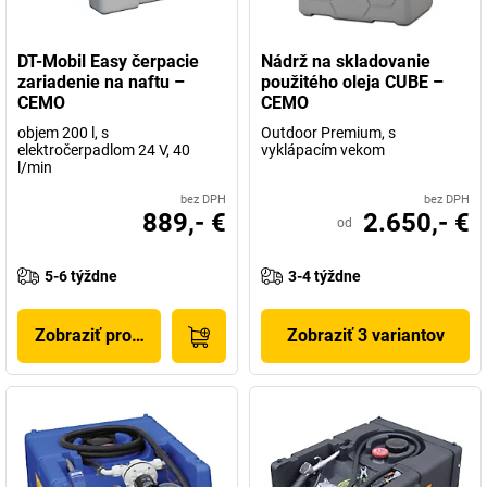
DT-Mobil Easy čerpacie
Nádrž na skladovanie
zariadenie na naftu –
použitého oleja CUBE –
CEMO
CEMO
objem 200 l, s
Outdoor Premium, s
elektročerpadlom 24 V, 40
vyklápacím vekom
l/min
bez DPH
bez DPH
889,- €
2.650,- €
od
5-6 týždne
3-4 týždne
Zobraziť produkt
Zobraziť 3 variantov