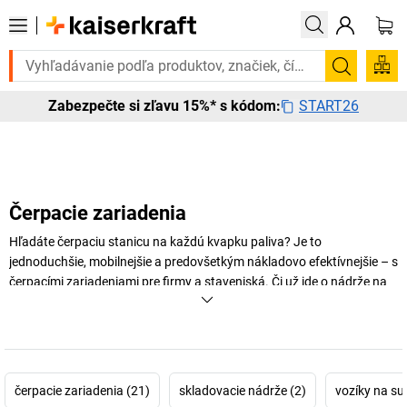
e to urgentne? Vybrané bestsellery doručíme do 72 hodín. Objavte na
Vyhľadá
START26
Zabezpečte si zľavu 15%* s kódom:
Čerpacie zariadenia
Hľadáte čerpaciu stanicu na každú kvapku paliva? Je to
jednoduchšie, mobilnejšie a predovšetkým nákladovo efektívnejšie – s
čerpacími zariadeniami pre firmy a staveniská. Či už ide o nádrže na
naftu, skladovacie nádrže alebo mobilné čerpacie zariadenia, s
objemom plnenia až 2 500 litrov pre podnikové zásobovanie palivom
vám už nikdy nedôjde palivo. Čítajte ďalej a dozviete sa, ako to presne
funguje a na čo musíte dbať.
čerpacie zariadenia (21)
skladovacie nádrže (2)
vozíky na su
+
Zobraziť viac