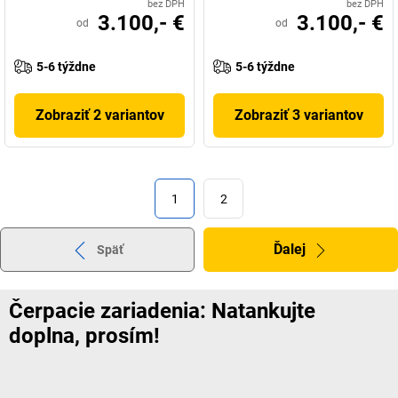
bez DPH
bez DPH
3.100,- €
3.100,- €
od
od
5-6 týždne
5-6 týždne
Zobraziť 2 variantov
Zobraziť 3 variantov
1
2
Ďalej
Späť
Čerpacie zariadenia: Natankujte
doplna, prosím!