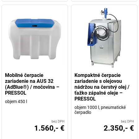
Mobilné čerpacie
Kompaktné čerpacie
zariadenie na AUS 32
zariadenie s olejovou
(AdBlue®) / močovina –
nádržou na čerstvý olej /
PRESSOL
ťažko zápalné oleje –
PRESSOL
objem 450 l
objem 1000 l, pneumatické
čerpadlo
bez DPH
bez DPH
1.560,- €
2.350,- €