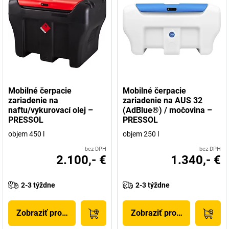
Mobilné čerpacie
Mobilné čerpacie
zariadenie na
zariadenie na AUS 32
naftu/vykurovací olej –
(AdBlue®) / močovina –
PRESSOL
PRESSOL
objem 450 l
objem 250 l
bez DPH
bez DPH
2.100,- €
1.340,- €
2-3 týždne
2-3 týždne
Zobraziť produkt
Zobraziť produkt