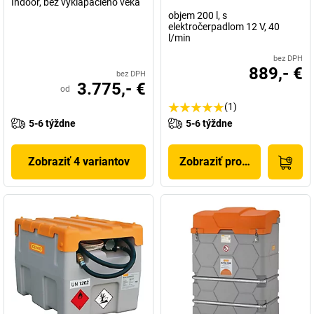
Indoor, bez vyklápacieho veka
objem 200 l, s
elektročerpadlom 12 V, 40
l/min
bez DPH
889,- €
bez DPH
3.775,- €
od
(1)
5-6 týždne
5-6 týždne
Zobraziť 4 variantov
Zobraziť produkt