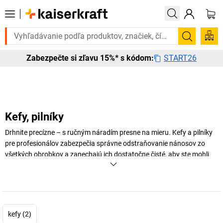
Potrebujete to urgentne? Vybrané bestsellery doručíme do 72 hodí
Vyhľadá
START26
Zabezpečte si zľavu 15%* s kódom:
Kefy, pilníky
Drhnite precízne – s ručným náradím presne na mieru. Kefy a pilníky
pre profesionálov zabezpečia správne odstraňovanie nánosov zo
všetkých obrobkov a zanechajú ich dostatočne čisté, aby ste mohli
pokračovať v práci.
+
Zobraziť viac
kefy (2)