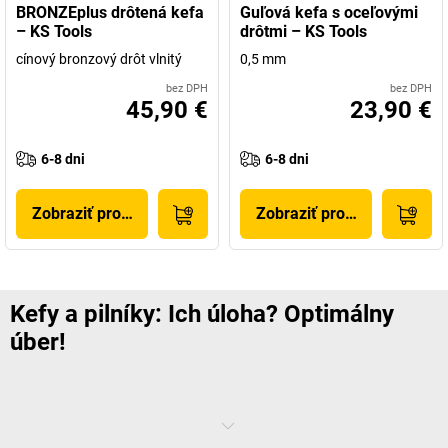
BRONZEplus drôtená kefa
Guľová kefa s oceľovými
– KS Tools
drôtmi – KS Tools
cínový bronzový drôt vlnitý
0,5 mm
bez DPH
bez DPH
45,90 €
23,90 €
6-8 dni
6-8 dni
Zobraziť produkt
Zobraziť produkt
Kefy a pilníky: Ich úloha? Optimálny
úber!
Kefy a pilníky si poradia s hrdzou, lakom, zvyškami farieb a odolnými
usadeninami. S naším sortimentom môžete urobiť finálne úpravy v