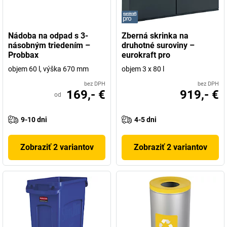
Nádoba na odpad s 3-
Zberná skrinka na
násobným triedením –
druhotné suroviny –
Probbax
eurokraft pro
objem 60 l, výška 670 mm
objem 3 x 80 l
bez DPH
bez DPH
169,- €
919,- €
od
9-10 dni
4-5 dni
Zobraziť 2 variantov
Zobraziť 2 variantov