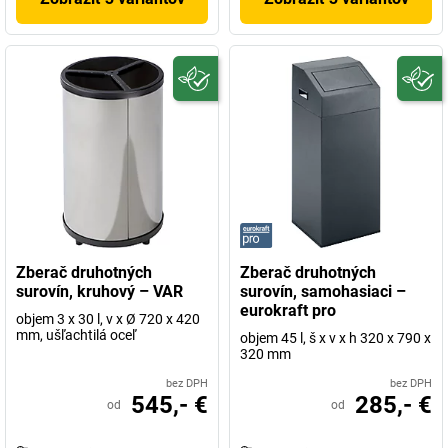
Zberač druhotných
Zberač druhotných
surovín, kruhový – VAR
surovín, samohasiaci –
eurokraft pro
objem 3 x 30 l, v x Ø 720 x 420
mm, ušľachtilá oceľ
objem 45 l, š x v x h 320 x 790 x
320 mm
bez DPH
bez DPH
545,- €
285,- €
od
od