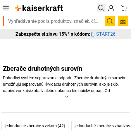
ete to urgentne? Vybrané bestsellery doručíme do 72 hodín. Objavte n
Vyhľadá
START26
Zabezpečte si zľavu 15%* s kódom:
Zberače druhotných surovín
Pohodlný systém separovania odpadu: Zberače druhotných surovín
umožňujú separovanú likvidáciu druhotných surovín, ako je sklo,
papier, vonkajšie obaly alebo dokonca biologický odpad. Od
stabilného stojana na vrecia na odpadky až po nádoby na
separovanie odpadu so 4-komorovou zbernou nádobou,
vhadzovacím príklopom a uzavretou vnútornou nádobou – na
stránke
kaiserkraft
nájdete všetko, čo potrebujete na separovanie
odpadu vo vašom podniku – pre väčšiu udržateľnosť.
jednoduché zberače s vekom (42)
jednoduché zberače s vhadzov