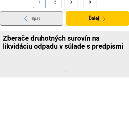
1
2
3
…
8
Ďalej
Späť
Zberače druhotných surovín na
likvidáciu odpadu v súlade s predpismi
Ak firemný odpad končí v jednom jedinom kontajneri, nie je to
obzvlášť udržateľné. Zberače druhotných surovín zabezpečia
nápravu. Sú predpokladom likvidácie odpadu so šetrením zdrojov a v
súlade s predpismi v celom podniku. Či už do interiéru alebo exteriéru,
do kancelárie alebo do skladovej haly: V našej širokej ponuke
zberačov druhotných surovín určite nájdete vhodný model pre
úspešnú recykláciu vo vašom podniku.