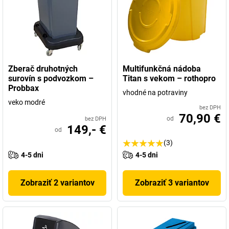
Zberač druhotných
Multifunkčná nádoba
surovín s podvozkom –
Titan s vekom – rothopro
Probbax
vhodné na potraviny
veko modré
bez DPH
70,90 €
od
bez DPH
149,- €
od
(3)
4-5 dni
4-5 dni
Zobraziť 2 variantov
Zobraziť 3 variantov