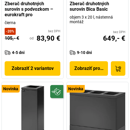
Zberač druhotných
Zberač druhotných
surovín s podvozkom –
surovín Bica Basic
eurokraft pro
objem 3 x 20 l, nástenná
montáž
čierna
-
20
%
bez DPH
bez DPH
83,90 €
649,- €
105,- €
od
4-5 dni
9-10 dni
Zobraziť 2 variantov
Zobraziť produkt
Novinka
Novinka