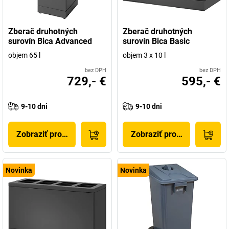
Zberač druhotných
Zberač druhotných
surovín Bica Advanced
surovín Bica Basic
objem 65 l
objem 3 x 10 l
bez DPH
bez DPH
729,- €
595,- €
9-10 dni
9-10 dni
Zobraziť produkt
Zobraziť produkt
Novinka
Novinka