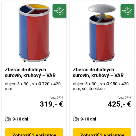
Zberač druhotných
Zberač druhotných
surovín, kruhový – VAR
surovín, kruhový – VAR
objem 3 x 30 l, v x Ø 720 x 420
objem 3 x 30 l, v x Ø 950 x 420
mm
mm, so strieškou
bez DPH
bez DPH
319,- €
425,- €
9-10 dni
9-10 dni
Zobraziť 3 variantov
Zobraziť 3 variantov