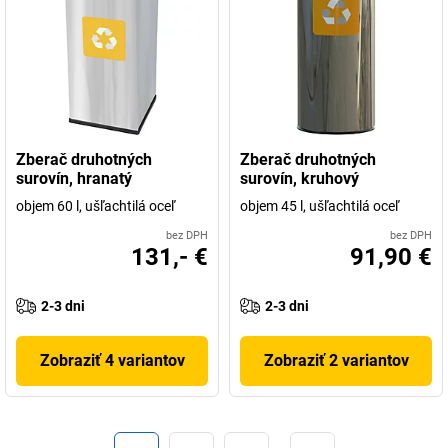
Zberač druhotných
Zberač druhotných
surovín, hranatý
surovín, kruhový
objem 60 l, ušľachtilá oceľ
objem 45 l, ušľachtilá oceľ
bez DPH
bez DPH
131,- €
91,90 €
2-3 dni
2-3 dni
Zobraziť 4 variantov
Zobraziť 2 variantov