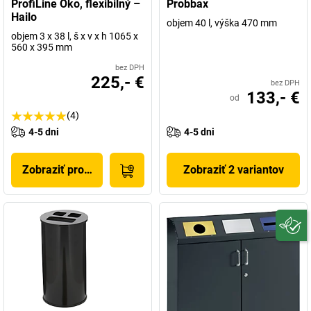
ProfiLine Öko, flexibilný –
Probbax
Hailo
objem 40 l, výška 470 mm
objem 3 x 38 l, š x v x h 1065 x
560 x 395 mm
bez DPH
225,- €
bez DPH
133,- €
od
(4)
4-5 dni
4-5 dni
Zobraziť produkt
Zobraziť 2 variantov