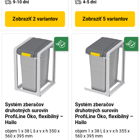
9-10 dni
4-5 dni
Zobraziť 2 variantov
Zobraziť 5 variantov
Systém zberačov
Systém zberačov
druhotných surovín
druhotných surovín
ProfiLine Öko, flexibilný –
ProfiLine Öko, flexibilný –
Hailo
Hailo
objem 1 x 38 l, š x v x h 350 x
objem 1 x 38 l, š x v x h 355 x
560 x 395 mm
560 x 395 mm