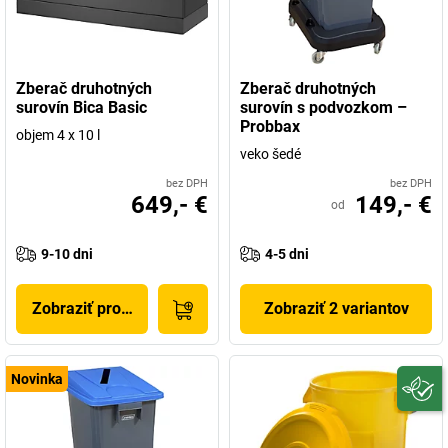
Zberač druhotných
Zberač druhotných
surovín Bica Basic
surovín s podvozkom –
Probbax
objem 4 x 10 l
veko šedé
bez DPH
bez DPH
649,- €
149,- €
od
9-10 dni
4-5 dni
Zobraziť produkt
Zobraziť 2 variantov
Novinka