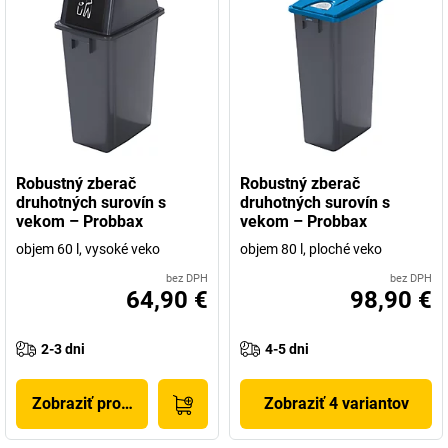
Robustný zberač
Robustný zberač
druhotných surovín s
druhotných surovín s
vekom – Probbax
vekom – Probbax
objem 60 l, vysoké veko
objem 80 l, ploché veko
bez DPH
bez DPH
64,90 €
98,90 €
2-3 dni
4-5 dni
Zobraziť produkt
Zobraziť 4 variantov