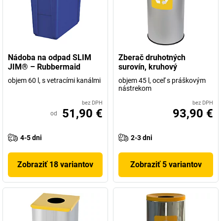
Nádoba na odpad SLIM
Zberač druhotných
JIM® – Rubbermaid
surovín, kruhový
objem 60 l, s vetracími kanálmi
objem 45 l, oceľ s práškovým
nástrekom
bez DPH
bez DPH
51,90 €
93,90 €
od
4-5 dni
2-3 dni
Zobraziť 18 variantov
Zobraziť 5 variantov