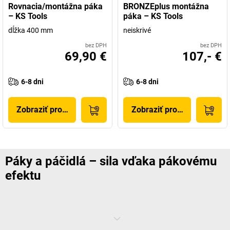
Rovnacia/montážna páka
BRONZEplus montážna
– KS Tools
páka – KS Tools
dĺžka 400 mm
neiskrivé
bez DPH
bez DPH
69,90 €
107,- €
6-8 dni
6-8 dni
Zobraziť produkt
Zobraziť produkt
Páky a páčidlá – sila vďaka pákovému
efektu
Sochory sú univerzálne náradie, ktoré patrí do každej dielne. Pri
búracích prácach, údržbe zelene alebo opravách – aj pri relatívne