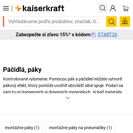
Potrebujete to urgentne? Vybrané bestsellery doručíme do 72 hodí
Vyhľadá
START26
Zabezpečte si zľavu 15%* s kódom:
Páčidlá, páky
Kontrolované vylomenie: Pomocou pák a páčidiel môžete vytvoriť
pákový efekt, ktorý pomôže uvoľniť obzvlášť silné spoje. Podarí sa
vám to pri kamenných aj drevených materiáloch. Aj keď materiály
držia pohromade klince alebo lepidlo, pomocou sochora môžete spoj
v okamihu uvoľniť. Objavte páky, páčidlá a vylamovače v rôznych
vyhotoveniach v internetovom obchode na
kaiserkraft
.
+
Zobraziť viac
montážne páky (1)
montážne páky na pneumatiky (1)