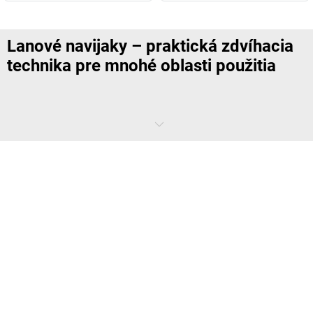
Lanové navijaky – praktická zdvíhacia
technika pre mnohé oblasti použitia
Lanové navijaky, nazývané aj bubnové navijaky, sú klasickou
zdvíhacou technikou, pretože dokážu zdvíhať, držať, ťahať aj
premiestňovať bremená. Okrem ručne ovládaných modelov, ktoré si
vyžadujú silu svalov, existujú aj elektricky ovládané lanové navijaky s
výkonnými motormi. Objavte mechanické a elektrické navijaky na
použitie v priemysle, skladoch, dielňach a na staveniskách na stránke
kaiserkraft
– od jednoduchých ručných navijakov na ľahký tovar až
po elektrické modely s nízkou potrebou údržby na ťažké bremená.
Ako fungujú lanové navijaky?