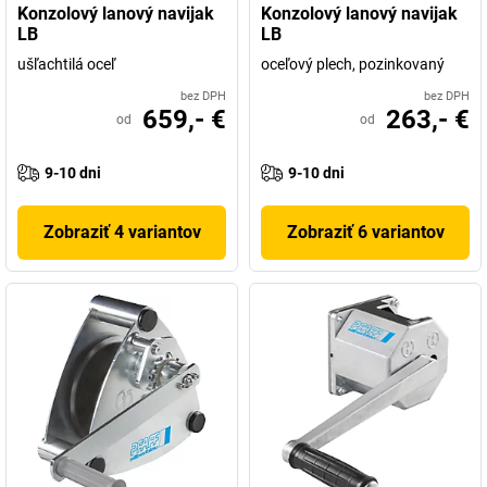
Konzolový lanový navijak
Konzolový lanový navijak
LB
LB
ušľachtilá oceľ
oceľový plech, pozinkovaný
bez DPH
bez DPH
659,- €
263,- €
od
od
9-10 dni
9-10 dni
Zobraziť 4 variantov
Zobraziť 6 variantov