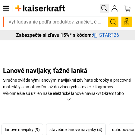
Potrebujete to urgentne? Vybrané bestsellery doručíme d
Vyhľadá
START26
Zabezpečte si zľavu 15%* s kódom:
Lanové navijaky, ťažné lanká
S ručne ovládanými lanovými navijakmi zdvíhate obrobky a pracovné
materiály s hmotnosťou až do viacerých stoviek kilogramov –
výkonnejšie sú už len naše elektrické lanové navijaky! Okrem toho
nájdete na stránke
kaiserkraft
aj stavebné lanové navijaky na použitie
v mobilnej oblasti.
+
Zobraziť viac
lanové navijaky (9)
stavebné lanové navijaky (4)
uchopovacie