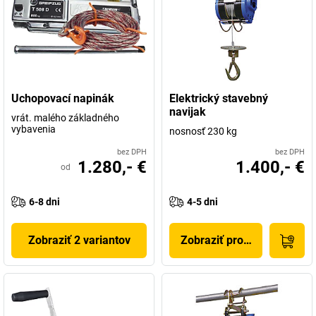
Uchopovací napinák
Elektrický stavebný
navijak
vrát. malého základného
vybavenia
nosnosť 230 kg
bez DPH
bez DPH
1.280,- €
1.400,- €
od
6-8 dni
4-5 dni
Zobraziť 2 variantov
Zobraziť produkt