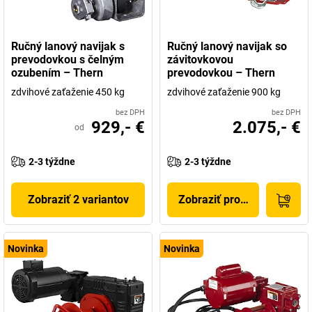
Ručný lanový navijak s
Ručný lanový navijak so
prevodovkou s čelným
závitovkovou
ozubením – Thern
prevodovkou – Thern
zdvihové zaťaženie 450 kg
zdvihové zaťaženie 900 kg
bez DPH
bez DPH
929,- €
2.075,- €
od
2-3 týždne
2-3 týždne
Zobraziť 2 variantov
Zobraziť produkt
Novinka
Novinka