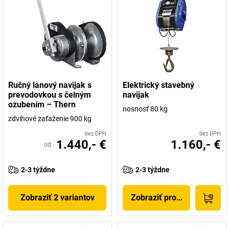
Ručný lanový navijak s
Elektrický stavebný
prevodovkou s čelným
navijak
ozubením – Thern
nosnosť 80 kg
zdvihové zaťaženie 900 kg
bez DPH
bez DPH
1.440,- €
1.160,- €
od
2-3 týždne
2-3 týždne
Zobraziť 2 variantov
Zobraziť produkt