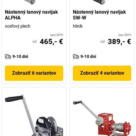
Nástenný lanový navijak
Nástenný lanový navijak
ALPHA
SW-W
oceľový plech
hliník
bez DPH
bez DPH
465,- €
389,- €
od
od
9-10 dni
9-10 dni
Zobraziť 6 variantov
Zobraziť 4 variantov