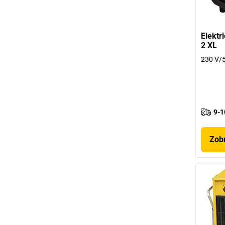
Elektr
2 XL
230 V/5
9-1
Zobr