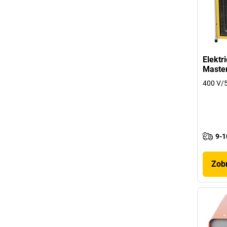
Elektr
Maste
400 V/5
9-1
Zobr