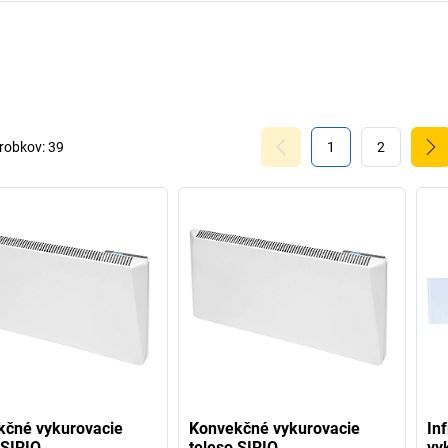
robkov:
39
1
2
kčné vykurovacie
Konvekčné vykurovacie
In
 SIRIO
teleso SIRIO
vy