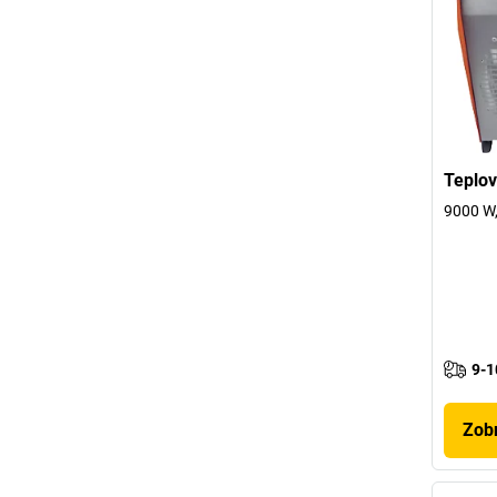
Teplov
9000 W,
9-1
Zobr