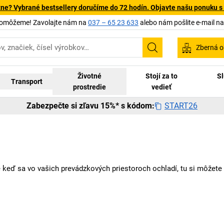
tne? Vybrané bestsellery doručíme do 72 hodín. Objavte našu ponuku s
pomôžeme! Zavolajte nám na
037 – 65 23 633
alebo nám pošlite e-mail n
Zberná o
Vyhľadávanie
Životné
Stojí za to
Sl
Transport
prostredie
vedieť
START26
Zabezpečte si zľavu 15%* s kódom:
tože keď sa vo vašich prevádzkových priestoroch ochladí, tu si môže