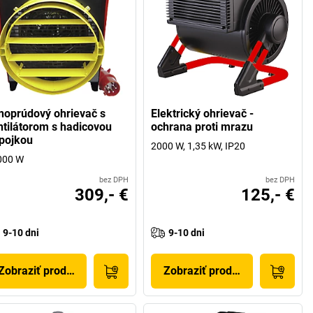
lnoprúdový ohrievač s
Elektrický ohrievač -
ntilátorom s hadicovou
ochrana proti mrazu
ípojkou
2000 W, 1,35 kW, IP20
000 W
bez DPH
bez DPH
309,- €
125,- €
9-10 dni
9-10 dni
Zobraziť produkt
Zobraziť produkt