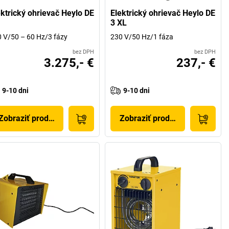
ektrický ohrievač Heylo DE
Elektrický ohrievač Heylo DE
3 XL
 V/50 – 60 Hz/3 fázy
230 V/50 Hz/1 fáza
bez DPH
bez DPH
3.275,- €
237,- €
9-10 dni
9-10 dni
Zobraziť produkt
Zobraziť produkt