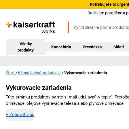
Potrebujete to urgen
Radi vám poradíme a 
Všetky
Kancelária
Prevádzka
Sklad
produkty
Štart
Klimatizačné zariadenia
Vykurovacie zariadenia
Vykurovacie zariadenia
Túto stránku produktov by ste si mali udržiavať „v teple''. Pre
ohrievače, olejové vyhrievacie telesá alebo plynové ohrievače.
+
Zobraziť viac