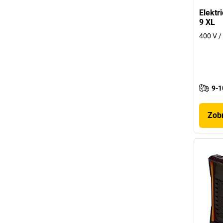
Elektr
9 XL
400 V /
9-1
Zobr