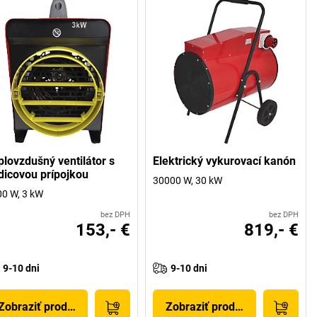
plovzdušný ventilátor s
Elektrický vykurovací kanón
dicovou prípojkou
30000 W, 30 kW
0 W, 3 kW
bez DPH
bez DPH
153,- €
819,- €
9-10 dni
9-10 dni
Zobraziť produkt
Zobraziť produkt