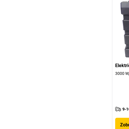
Elektr
3000 W,
9-1
Zobr