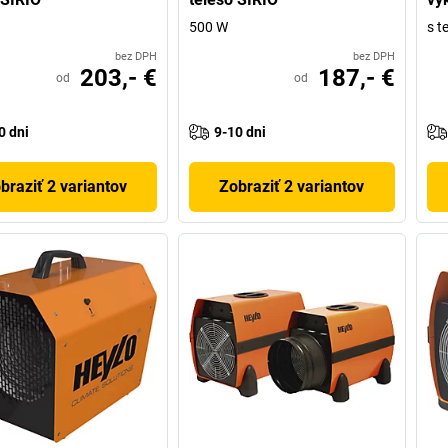
500 W
s t
bez DPH
bez DPH
203,- €
187,- €
od
od
0 dni
9-10 dni
braziť 2 variantov
Zobraziť 2 variantov