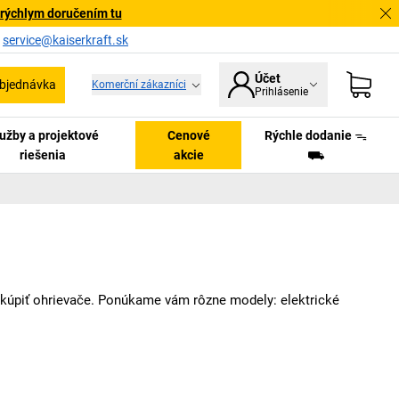
 rýchlym doručením tu
a
service@kaiserkraft.sk
Účet
bjednávka
Komerční zákazníci
Prihlásenie
užby a projektové
Cenové
Rýchle dodanie ᯓ
riešenia
akcie
⛟
te kúpiť ohrievače. Ponúkame vám rôzne modely: elektrické