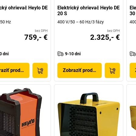
ický ohrievač Heylo DE
Elektrický ohrievač Heylo DE
El
20 S
30
 50 Hz
400 V/50 – 60 Hz/3 fázy
400
bez DPH
bez DPH
759,- €
2.325,- €
0 dni
9-10 dni
aziť produkt
Zobraziť produkt