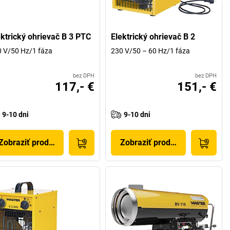
ektrický ohrievač B 3 PTC
Elektrický ohrievač B 2
 V/50 Hz/1 fáza
230 V/50 – 60 Hz/1 fáza
bez DPH
bez DPH
117,- €
151,- €
9-10 dni
9-10 dni
Zobraziť produkt
Zobraziť produkt