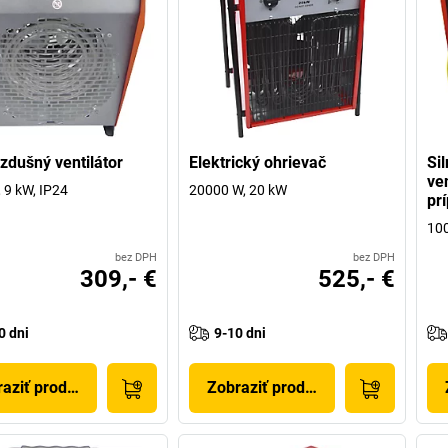
zdušný ventilátor
Elektrický ohrievač
Si
ve
 9 kW, IP24
20000 W, 20 kW
pr
10
bez DPH
bez DPH
309,- €
525,- €
0 dni
9-10 dni
aziť produkt
Zobraziť produkt