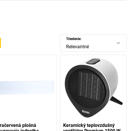
Triedenie:
Relevantné
fračervená plošná
Keramický teplovzdušný
kurovacia jednotka
ventilátor Premium 1500 W