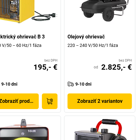
ektrický ohrievač B 3
Olejový ohrievač
 V/50 – 60 Hz/1 fáza
220 – 240 V/50 Hz/1 fáza
bez DPH
bez DPH
195,- €
2.825,- €
od
9-10 dni
9-10 dni
Zobraziť produkt
Zobraziť 2 variantov