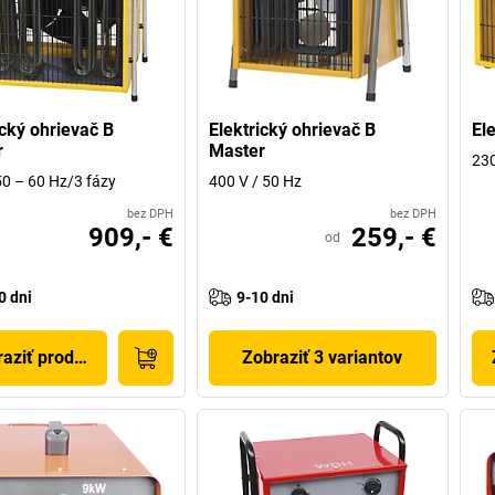
ický ohrievač B
Elektrický ohrievač B
El
r
Master
230
0 – 60 Hz/3 fázy
400 V / 50 Hz
bez DPH
bez DPH
909,- €
259,- €
od
0 dni
9-10 dni
aziť produkt
Zobraziť 3 variantov