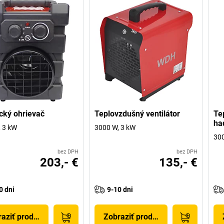
ický ohrievač
Teplovzdušný ventilátor
Te
ha
 3 kW
3000 W, 3 kW
300
bez DPH
bez DPH
203,- €
135,- €
0 dni
9-10 dni
aziť produkt
Zobraziť produkt