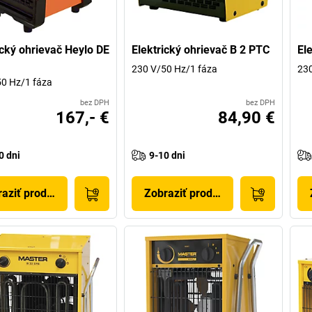
ický ohrievač Heylo DE
Elektrický ohrievač B 2 PTC
El
230 V/50 Hz/1 fáza
230
0 Hz/1 fáza
bez DPH
bez DPH
167,- €
84,90 €
0 dni
9-10 dni
aziť produkt
Zobraziť produkt