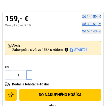
159,- €
Od
1
-
159,- €
Od
3
-
151,- €
Cena /
ks
(bez DPH)
Od
5
-
143,- €
Akcia
Zabezpečte si zľavu 15%* s kódom:
i
START26
KS
Dodacia lehota
:
9-10 dni
DO NÁKUPNÉHO KOŠÍKA
Alebo