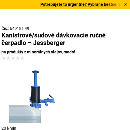
Potrebujete to urgentne? Vybrané bestsellery dor
Čís.: 649181 49
Kanistrové/sudové dávkovacie ručné
čerpadlo – Jessberger
na produkty z minerálnych olejov, modrá
20 l/min