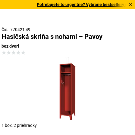
Potrebujete to urgentne? Vybrané bestsellery doručí
Čís.: 770421 49
Hasičská skriňa s nohami – Pavoy
bez dverí
1 box, 2 priehradky