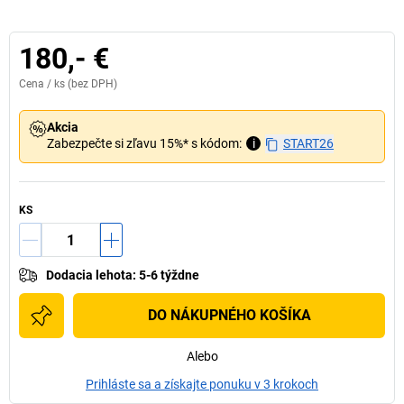
180,- €
Cena /
ks
(bez DPH)
Akcia
Zabezpečte si zľavu 15%* s kódom:
i
START26
KS
Dodacia lehota
:
5-6 týždne
DO NÁKUPNÉHO KOŠÍKA
Alebo
Prihláste sa a získajte ponuku v 3 krokoch