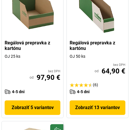
Regálová prepravka z
Regálová prepravka z
kartónu
kartónu
OJ 25 ks
OJ 50 ks
bez DPH
64,90 €
od
bez DPH
97,90 €
od
(6)
4-5 dni
4-5 dni
Zobraziť 5 variantov
Zobraziť 13 variantov