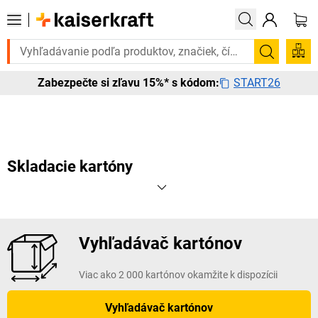
Potrebujete to urgentne? Vybrané bestsellery dor
Vyhľadá
START26
Zabezpečte si zľavu 15%* s kódom:
Skladacie kartóny
Vyhľadávač kartónov
Viac ako 2 000 kartónov okamžite k dispozícii
Vyhľadávač kartónov