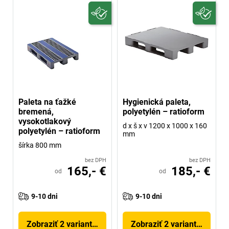
Paleta na ťažké
Hygienická paleta,
bremená,
polyetylén – ratioform
vysokotlakový
d x š x v 1200 x 1000 x 160
polyetylén – ratioform
mm
šírka 800 mm
bez DPH
bez DPH
165,- €
185,- €
od
od
9-10 dni
9-10 dni
Zobraziť 2 variantov
Zobraziť 2 variantov