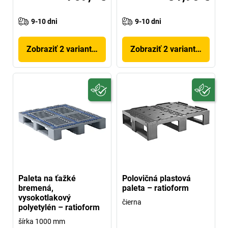
9-10 dni
9-10 dni
Zobraziť 2 variantov
Zobraziť 2 variantov
Paleta na ťažké
Polovičná plastová
bremená,
paleta – ratioform
vysokotlakový
čierna
polyetylén – ratioform
šírka 1000 mm