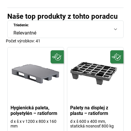
Naše top produkty z tohto poradcu
Triedenie:
Relevantné
Počet výrobkov:
41
Hygienická paleta,
Palety na displej z
polyetylén – ratioform
plastu – ratioform
d x š x v 1200 x 800 x 160
d x š 600 x 400 mm,
mm
statická nosnosť 800 kg