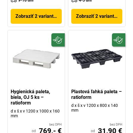
9-10 dni
4-5 dni
Zobraziť 2 variantov
Zobraziť 2 variantov
Hygienická paleta,
Plastová ľahká paleta –
biela, OJ 5 ks –
ratioform
ratioform
d x š x v 1200 x 800 x 140
mm
d x š x v 1200 x 1000 x 160
mm
bez DPH
bez DPH
769,- €
31,90 €
od
od