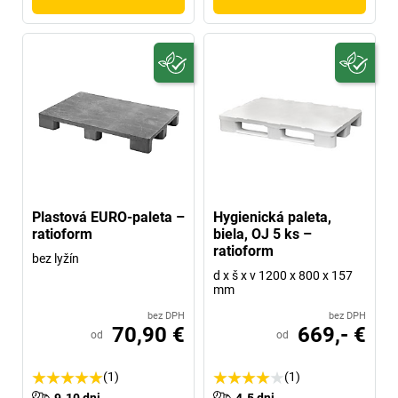
Plastová EURO-paleta –
Hygienická paleta,
ratioform
biela, OJ 5 ks –
ratioform
bez lyžín
d x š x v 1200 x 800 x 157
mm
bez DPH
bez DPH
70,90 €
669,- €
od
od
(1)
(1)