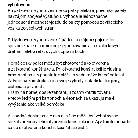
vyhotovenie
.
Pri pätkovom vyhotovení nie sú pätky, alebo aj priečniky, palety
navzájom spojené výstuhou. Výhoda je jednoznačne
jednoduchá možnosť vjazdu do palety pomocou zdvíhacieho
vozíka zo všetkých strán.
Pri lyžinovom vyhotovení sú pätky navzájom spojené, čo
spevňuje paletu a umožňuje jej používanie aj na valčekových
dráhach alebo reťazových dopravníkoch.
Horné dosky paliet môžu byť zhotovené ako otvorená
a zatvorená konštrukcia. Pri otvorenej konštrukcii je vlastná
hmotnosť palety podstatne nižšia a voda môže ihneď odtekať.
Zatvorená konštrukcia má svoje výhody z hľadiska hygieny,
čistenia a pevnosti.
Hrany na hornej doske zabraňujú zošmyknutiu tovaru.
Predovšetkým pri kartónoch a debnách sa ukazujú malé
vyvýšenia ako veľká pomôcka.
Aj spodná doska palety ako aj lyžiny môžu byť vyhotovené
so zatvorenou alebo otvorenou konštrukciou. Aj v tomto prípade
sa dá uzatvorená konštrukcia ľahšie čistiť.