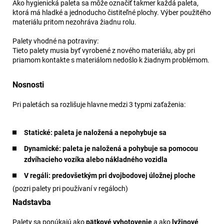
Ako hygienická paleta sa môže označiť takmer každá paleta,
ktorá má hladké a jednoducho čistiteľné plochy. Výber použitého
materiálu pritom nezohráva žiadnu rolu.
Palety vhodné na potraviny:
Tieto palety musia byť vyrobené z nového materiálu, aby pri
priamom kontakte s materiálom nedošlo k žiadnym problémom.
Nosnosti
Pri paletách sa rozlišuje hlavne medzi 3 typmi zaťaženia:
Statické: paleta je naložená a nepohybuje sa
Dynamické: paleta je naložená a pohybuje sa pomocou
zdvíhacieho vozíka alebo nákladného vozidla
V regáli: predovšetkým pri dvojbodovej úložnej ploche
(pozri palety pri používaní v regáloch)
Nadstavba
Palety sa ponúkajú ako
pätkové vyhotovenie
a ako
lyžinové