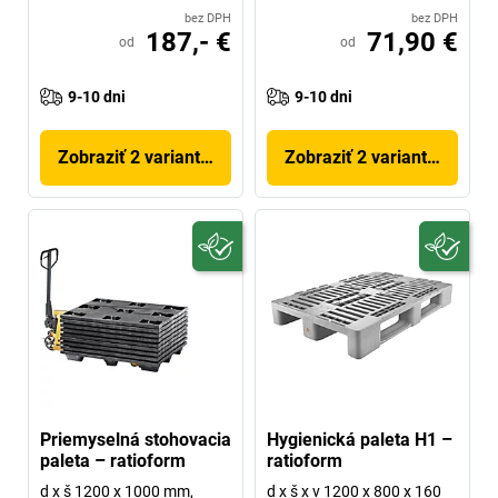
bez DPH
bez DPH
187,- €
71,90 €
od
od
9-10 dni
9-10 dni
Zobraziť 2 variantov
Zobraziť 2 variantov
Priemyselná stohovacia
Hygienická paleta H1 –
paleta – ratioform
ratioform
d x š 1200 x 1000 mm,
d x š x v 1200 x 800 x 160