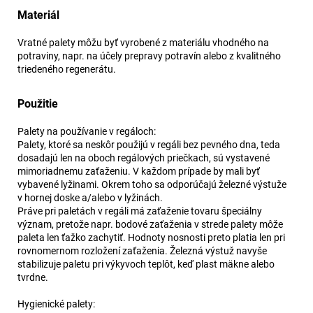
Materiál
Vratné palety môžu byť vyrobené z materiálu vhodného na
potraviny, napr. na účely prepravy potravín alebo z kvalitného
triedeného regenerátu.
Použitie
Palety na používanie v regáloch:
Palety, ktoré sa neskôr použijú v regáli bez pevného dna, teda
dosadajú len na oboch regálových priečkach, sú vystavené
mimoriadnemu zaťaženiu. V každom prípade by mali byť
vybavené lyžinami. Okrem toho sa odporúčajú železné výstuže
v hornej doske a/alebo v lyžinách.
Práve pri paletách v regáli má zaťaženie tovaru špeciálny
význam, pretože napr. bodové zaťaženia v strede palety môže
paleta len ťažko zachytiť. Hodnoty nosnosti preto platia len pri
rovnomernom rozložení zaťaženia. Železná výstuž navyše
stabilizuje paletu pri výkyvoch teplôt, keď plast mäkne alebo
tvrdne.
Hygienické palety: