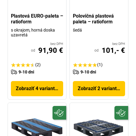
Plastová EURO-paleta –
Polovičná plastová
ratioform
paleta – ratioform
s okrajom, horná doska
šedá
uzavretá
bez DPH
bez DPH
91,90 €
101,- €
od
od
(2)
(1)
9-10 dni
9-10 dni
Zobraziť 4 variantov
Zobraziť 2 variantov