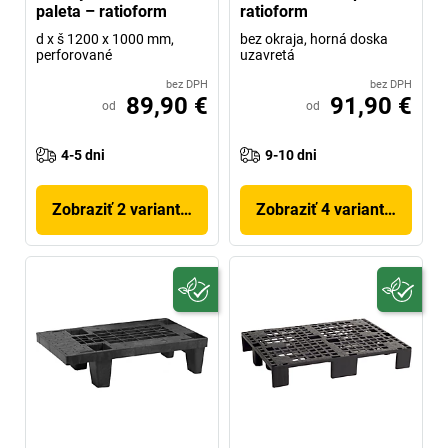
paleta – ratioform
ratioform
d x š 1200 x 1000 mm,
bez okraja, horná doska
perforované
uzavretá
bez DPH
bez DPH
89,90 €
91,90 €
od
od
4-5 dni
9-10 dni
Zobraziť 2 variantov
Zobraziť 4 variantov