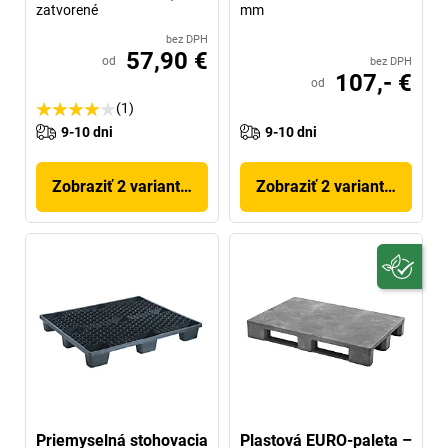
zatvorené
mm
bez DPH
57,90 €
od
bez DPH
107,- €
od
(1)
9-10 dni
9-10 dni
Zobraziť 2 variantov
Zobraziť 2 variantov
Priemyselná stohovacia
Plastová EURO-paleta –