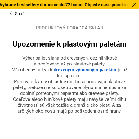
sellery doručíme do 72 hodín. Objavte našu ponuku s rýchlym doručení
Späť
PRODUKTOVÝ PORADCA SKLAD
Upozornenie k plastovým paletám
Výber paliet siaha od drevených, cez hliníkové
a oceľového až po plastové palety.
Všeobecný pokyn k
dreveným výmenným paletám
je už
k dispozícii.
Predovšetkým v oblasti exportu sa používajú plastové
palety, pretože nie sú ošetrované plynom a nemusia sa
doplniť potrebnými papiermi ako drevené palety.
Oceľové alebo hliníkové palety majú navyše veľmi dlhú
životnosť, sú však ťažšie a drahšie ako plast. A za
určitých okolností majú po poškodení ostré hrany.