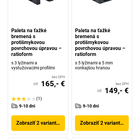
Paleta na ťažké
Paleta na ťažké
bremená s
bremená s
protišmykovou
protišmykovou
povrchovou úpravou –
povrchovou úpravou –
ratioform
ratioform
s 3 lyžinami a
s 5 lyžinami a 5 mm
vystužovacími profilmi
vonkajšou hranou
bez DPH
165,- €
od
bez DPH
149,- €
od
(1)
9-10 dni
9-10 dni
Zobraziť 2 variantov
Zobraziť 2 variantov