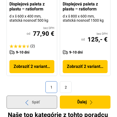
Displejová paleta z
Displejová paleta z
plastu – ratioform
plastu – ratioform
d x š 600 x 400 mm,
d x š 800 x 600 mm,
statická nosnosť 500 kg
statická nosnosť 1500 kg
bez DPH
77,90 €
od
bez DPH
125,- €
od
(2)
9-10 dni
9-10 dni
Zobraziť 2 variantov
Zobraziť 2 variantov
1
2
Ďalej
Späť
Naše top kategórie z tohto poradcu