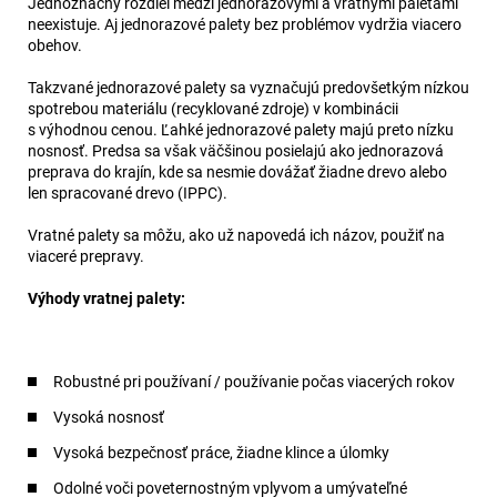
Jednoznačný rozdiel medzi jednorazovými a vratnými paletami
neexistuje. Aj jednorazové palety bez problémov vydržia viacero
obehov.
Takzvané jednorazové palety sa vyznačujú predovšetkým nízkou
spotrebou materiálu (recyklované zdroje) v kombinácii
s výhodnou cenou. Ľahké jednorazové palety majú preto nízku
nosnosť. Predsa sa však väčšinou posielajú ako jednorazová
preprava do krajín, kde sa nesmie dovážať žiadne drevo alebo
len spracované drevo (IPPC).
Vratné palety sa môžu, ako už napovedá ich názov, použiť na
viaceré prepravy.
Výhody vratnej palety:
Robustné pri používaní / používanie počas viacerých rokov
Vysoká nosnosť
Vysoká bezpečnosť práce, žiadne klince a úlomky
Odolné voči poveternostným vplyvom a umývateľné