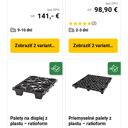
bez DPH
98,90 €
od
bez DPH
141,- €
od
(2)
9-10 dni
2-3 dni
Zobraziť 2 variantov
Zobraziť 2 variantov
Palety na displej z
Priemyselné palety z
plastu – ratioform
plastu – ratioform