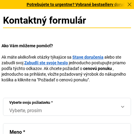
Potrebujete to urgentne? Vybrané bestsellery doručíme do
Kontaktný formulár
Ako Vám môžeme pomôcť?
Ak máte akékoľvek otázky týkajúce sa
Stave doručenia
alebo ste
zabudli svoj
Zabudli ste svoje heslo
jednoducho postupujte priamo
podľa týchto odkazov. Ak chcete požiadať o
cenovú ponuku
,
jednoducho sa prihláste, vložte požadovaný výrobok do nákupného
košíka a kliknite na "Požiadať o cenovú ponuku".
Vyberte svoju požiadavku
*
Vyberte, prosím
Meno
*