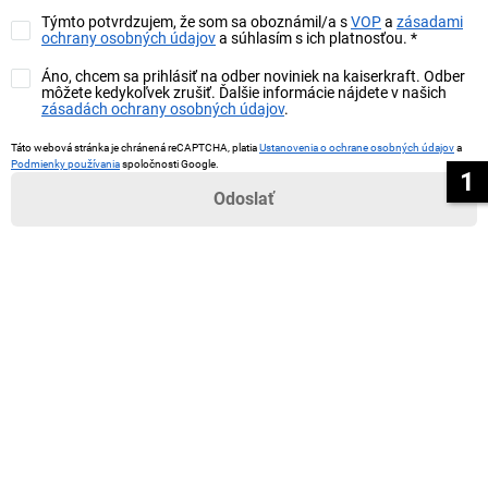
Týmto potvrdzujem, že som sa oboznámil/a s
VOP
a
zásadami
ochrany osobných údajov
a súhlasím s ich platnosťou.
*
Áno, chcem sa prihlásiť na odber noviniek na kaiserkraft. Odber
môžete kedykoľvek zrušiť. Ďalšie informácie nájdete v našich
zásadách ochrany osobných údajov
.
Táto webová stránka je chránená reCAPTCHA, platia
Ustanovenia o ochrane osobných údajov
a
Podmienky používania
spoločnosti Google.
1
Odoslať