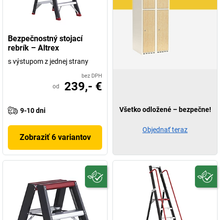
Bezpečnostný stojací
rebrík – Altrex
s výstupom z jednej strany
bez DPH
239,- €
od
Všetko odložené – bezpečne!
9-10 dni
Objednať teraz
Zobraziť 6 variantov