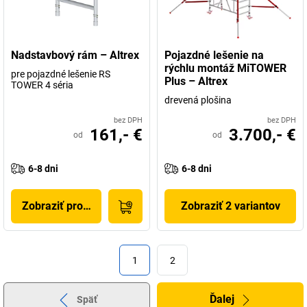
Nadstavbový rám – Altrex
Pojazdné lešenie na
rýchlu montáž MiTOWER
pre pojazdné lešenie RS
Plus – Altrex
TOWER 4 séria
drevená plošina
bez DPH
bez DPH
161,- €
3.700,- €
od
od
6-8 dni
6-8 dni
Zobraziť produkt
Zobraziť 2 variantov
1
2
Ďalej
Späť