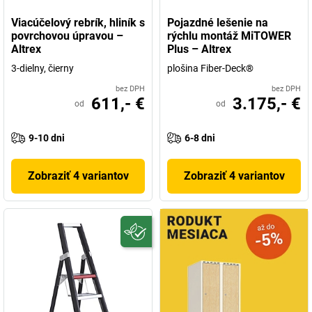
Viacúčelový rebrík, hliník s
Pojazdné lešenie na
povrchovou úpravou –
rýchlu montáž MiTOWER
Altrex
Plus – Altrex
3-dielny, čierny
plošina Fiber-Deck®
bez DPH
bez DPH
611,- €
3.175,- €
od
od
9-10 dni
6-8 dni
Zobraziť 4 variantov
Zobraziť 4 variantov