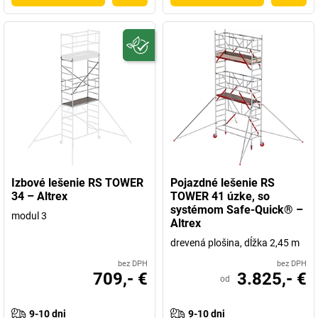
Izbové lešenie RS TOWER
Pojazdné lešenie RS
34 – Altrex
TOWER 41 úzke, so
systémom Safe-Quick® –
modul 3
Altrex
drevená plošina, dĺžka 2,45 m
bez DPH
bez DPH
709,- €
3.825,- €
od
9-10 dni
9-10 dni