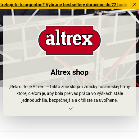
te to urgentne? Vybrané bestsellery doručíme do 72 hodín. Objavte n
Altrex shop
„Relax. To je Altrex“ – takto znie slogan značky holandskej firmy,
ktorej cieľom je, aby bola pre vás práca vo výškach stále
jednoduchšia, bezpečnejšia a cítili ste sa uvoľnene.
Už viac ako 65 rokov určuje Altrex nové štandardy vo veciach
riešení na vystupovanie a stále rozvíja svoje portfólio. Pritom sa
okrem konštrukcie a techniky zameriava predovšetkým na kvalitu
materiálu. Robustné, ako aj stabilné rebríky a lešenia sa postarajú