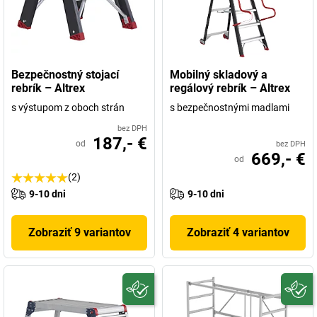
Bezpečnostný stojací
Mobilný skladový a
rebrík – Altrex
regálový rebrík – Altrex
s výstupom z oboch strán
s bezpečnostnými madlami
bez DPH
187,- €
od
bez DPH
669,- €
od
(2)
9-10 dni
9-10 dni
Zobraziť 9 variantov
Zobraziť 4 variantov