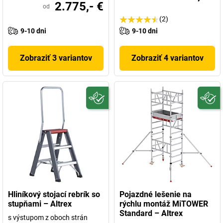
2.775,- €
od
(2)
9-10 dni
9-10 dni
Zobraziť 3 variantov
Zobraziť 4 variantov
Hliníkový stojací rebrík so
Pojazdné lešenie na
stupňami – Altrex
rýchlu montáž MiTOWER
Standard – Altrex
s výstupom z oboch strán