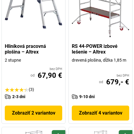
Hliníková pracovná
RS 44-POWER izbové
plošina – Altrex
lešenie – Altrex
2 stupne
drevená plošina, dĺžka 1,85 m
bez DPH
67,90 €
od
bez DPH
679,- €
od
(3)
2-3 dni
9-10 dni
Zobraziť 2 variantov
Zobraziť 4 variantov