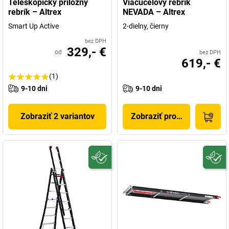
Teleskopický príložný
Viacúčelový rebrík
rebrík – Altrex
NEVADA – Altrex
Smart Up Active
2-dielny, čierny
bez DPH
329,- €
od
bez DPH
619,- €
(1)
9-10 dni
9-10 dni
Zobraziť 2 variantov
Zobraziť produkt