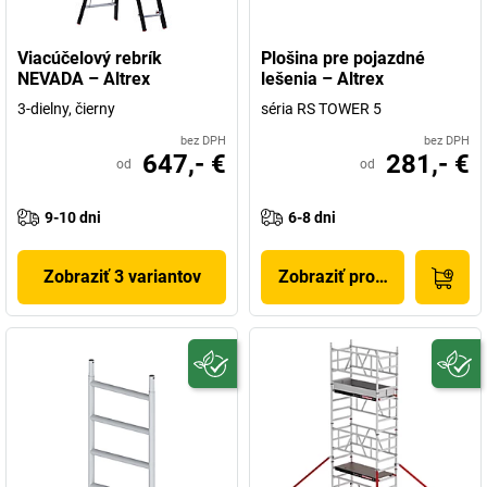
Viacúčelový rebrík
Plošina pre pojazdné
NEVADA – Altrex
lešenia – Altrex
3-dielny, čierny
séria RS TOWER 5
bez DPH
bez DPH
647,- €
281,- €
od
od
9-10 dni
6-8 dni
Zobraziť 3 variantov
Zobraziť produkt