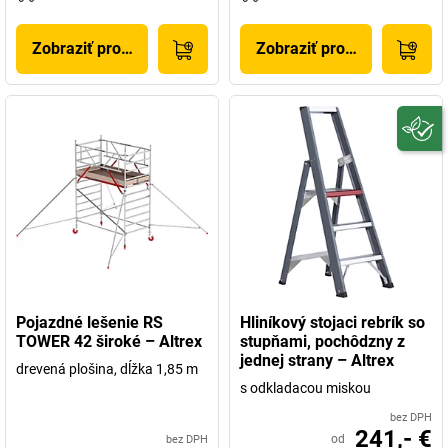
Zobraziť produkt
Zobraziť produkt
Pojazdné lešenie RS
Hliníkový stojaci rebrík so
TOWER 42 široké – Altrex
stupňami, pochôdzny z
jednej strany – Altrex
drevená plošina, dĺžka 1,85 m
s odkladacou miskou
bez DPH
241,- €
od
bez DPH