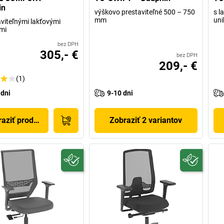
in
výškovo prestaviteľné 500 – 750
s l
mm
uni
aviteľnými lakťovými
mi
bez DPH
305,- €
bez DPH
209,- €
(1)
 dni
9-10 dni
aziť produkt
Zobraziť 2 variantov