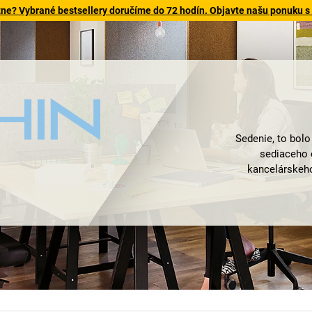
tne? Vybrané bestsellery doručíme do 72 hodín. Objavte našu ponuku s
Sedenie, to bolo
sediaceho 
kancelárskeho
zabezpečia viac 
Fakt, či je vys
konferenčných 
Dauphin
žiadnu 
nielen na pracov
označujú pojmo
spája medicínu,