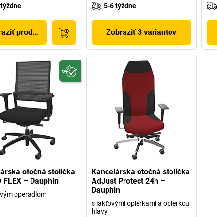
 týždne
5-6 týždne
aziť produkt
Zobraziť 3 variantov
árska otočná stolička
Kancelárska otočná stolička
 FLEX – Dauphin
AdJust Protect 24h –
Dauphin
ovým operadlom
s lakťovými opierkami a opierkou
hlavy