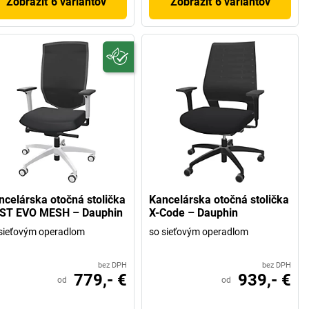
Zobraziť 6 variantov
Zobraziť 6 variantov
ncelárska otočná stolička
Kancelárska otočná stolička
ST EVO MESH – Dauphin
X-Code – Dauphin
sieťovým operadlom
so sieťovým operadlom
bez DPH
bez DPH
779,- €
939,- €
od
od