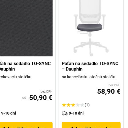
ťah na sedadlo TO-SYNC
Poťah na sedadlo TO-SYNC
Dauphin
– Dauphin
rokovaciu stoličku
na kancelársku otočnú stoličku
bez DPH
58,90 €
bez DPH
50,90 €
od
(1)
9-10 dni
9-10 dni