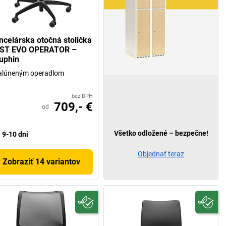
ncelárska otočná stolička
ST EVO OPERATOR –
uphin
alúneným operadlom
bez DPH
709,- €
od
Všetko odložené – bezpečne!
9-10 dni
Objednať teraz
Zobraziť 14 variantov