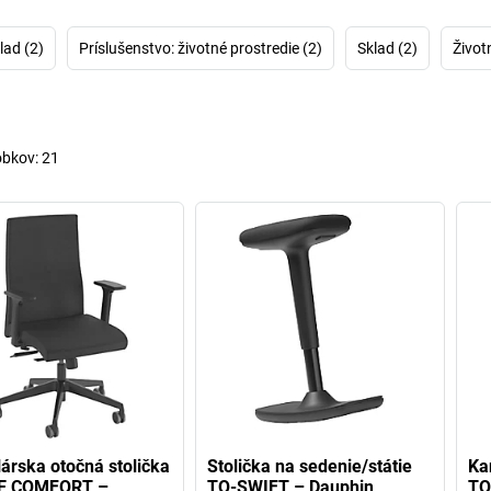
Hľadáte takisto
Potom sa rozhli
lad (2)
Príslušenstvo: životné prostredie (2)
Sklad (2)
Život
program stoličiek
stoličky Dauphin
,
stoličky pre n
obkov:
21
árska otočná stolička
Stolička na sedenie/státie
Ka
E COMFORT –
TO-SWIFT – Dauphin
TO