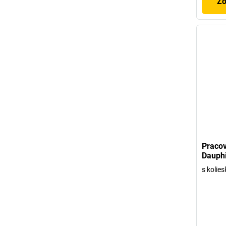
Zo
Pracov
Dauph
s kolie