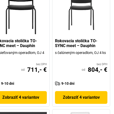
kovacia stolička TO-
Rokovacia stolička TO-
NC meet – Dauphin
SYNC meet – Dauphin
sieťovaným operadlom, OJ 4
s čalúneným operadlom, OJ 4 ks
bez DPH
bez DPH
711,- €
804,- €
od
od
9-10 dni
9-10 dni
Zobraziť 4 variantov
Zobraziť 4 variantov