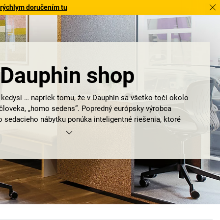
 rýchlym doručením tu
Dauphin shop
 kedysi … napriek tomu, že v Dauphin sa všetko točí okolo
človeka, „homo sedens“. Popredný európsky výrobca
 sedacieho nábytku ponúka inteligentné riešenia, ktoré
pohodlia, udržia človeka zdravého a dostanú ho do pohybu.
oký alebo nízky, sadol si v zamestnaní alebo doma, sedí v
priestoroch alebo prijímacích halách, nehrá pri
stoličke
rolu – najvyššia požiadavka je fyzická a duševná pohoda,
isku. Súhrnne sa tento podnikateľský postoj a smerovanie
m HumanDesign®: komplexná koncepcia
stoličiek Dauphin
 ergonómiu, ekológiu, technológiu a dizajn do jedinečnej
filozofie sedenia.