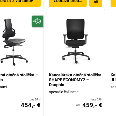
braziť 2 variantov
Zobraziť produkt
ná otočná stolička –
Kancelárska otočná stolička
Ka
in
SHAPE ECONOMY2 –
JU
Dauphin
skami
so 
operadlo čalúnené
bez DPH
bez DPH
454,- €
459,- €
od