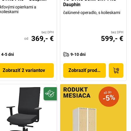
Dauphin
akťovými opierkami a
kolieskami
čalúnené operadlo, s kolieskami
bez DPH
bez DPH
369,- €
599,- €
od
4-5 dni
9-10 dni
Zobraziť 2 variantov
Zobraziť produkt