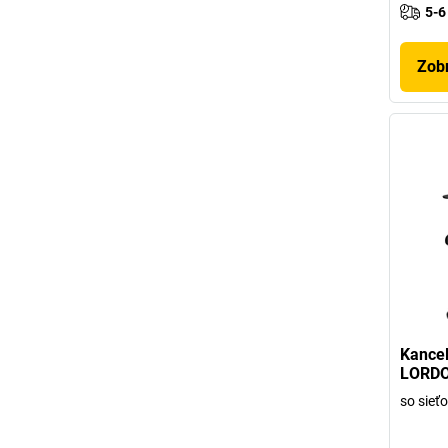
5-6
Zobr
Kancel
LORDO
so sieť