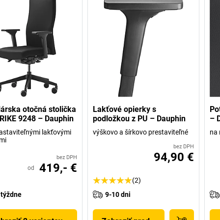
árska otočná stolička
Lakťové opierky s
Po
RIKE 9248 – Dauphin
podložkou z PU – Dauphin
– 
astaviteľnými lakťovými
výškovo a šírkovo prestaviteľné
na 
mi
bez DPH
94,90 €
bez DPH
419,- €
od
(2)
 týždne
9-10 dni