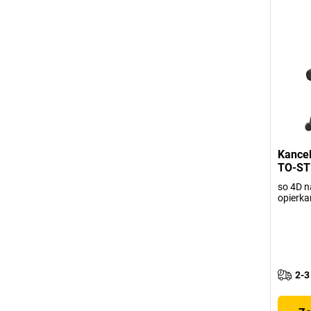
Kancel
TO-ST
so 4D n
opierka
2-3