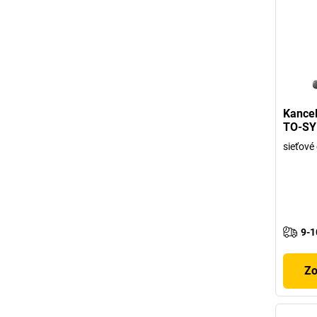
Kancel
TO-SY
sieťové
9-1
Zo