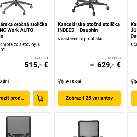
árska otočná stolička
Kancelárska otočná stolička
Ka
NC Work AUTO –
INDEED – Dauphin
JU
in
Da
s nastavením protitlaku
chrbta zo sieťoviny, s
s č
ami
bez DPH
bez DPH
515,- €
629,- €
od
0 dni
9-10 dni
aziť produkt
Zobraziť 28 variantov