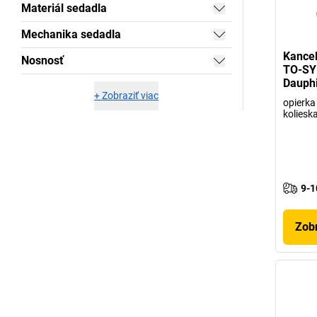
Materiál sedadla
Mechanika sedadla
Kancel
Nosnosť
TO-SY
Dauph
+
Zobraziť viac
opierka 
koliesk
9-1
Zobr