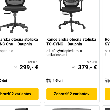
árska otočná stolička
Kancelárska otočná stolička
Ro
NC One – Dauphin
TO-SYNC – Dauphin
SY
 operadlo
s lakťovými opierkami a
so 
unikolieskami
ks
bez DPH
bez DPH
299,- €
379,- €
od
od
0 dni
4-5 dni
braziť 2 variantov
Zobraziť 2 variantov