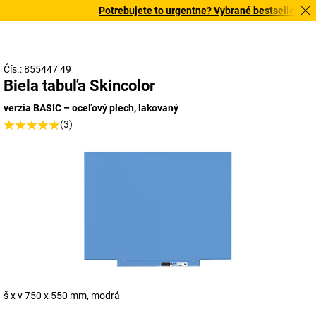
Potrebujete to urgentne? Vybrané bestsellery dor
Čís.: 855447 49
Biela tabuľa Skincolor
verzia BASIC – oceľový plech, lakovaný
(3)
š x v 750 x 550 mm, modrá