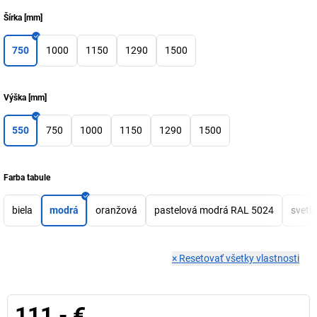
Šírka
[
mm
]
750
1000
1150
1290
1500
Výška
[
mm
]
550
750
1000
1150
1290
1500
Farba tabule
biela
modrá
oranžová
pastelová modrá RAL 5024
svetl
×
Resetovať všetky vlastnosti
111,- €