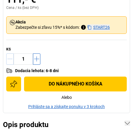
Cena /
ks
(bez DPH)
Akcia
Zabezpečte si zľavu 15%* s kódom:
i
START26
KS
Dodacia lehota
:
6-8 dni
DO NÁKUPNÉHO KOŠÍKA
Alebo
Prihláste sa a získajte ponuku v 3 krokoch
Opis produktu