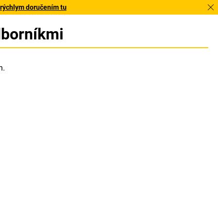
 rýchlym doručením tu
dborníkmi
h.