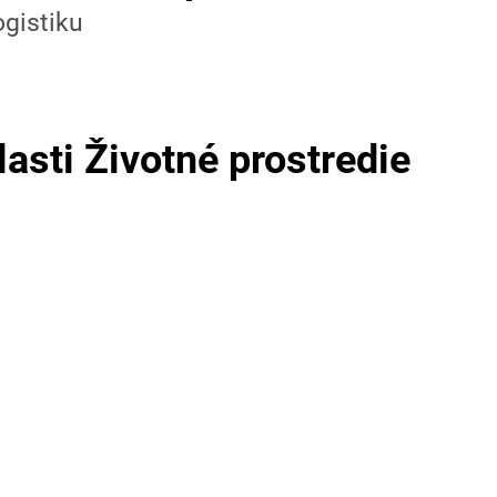
ogistiku
asti Životné prostredie