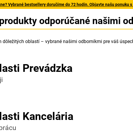
tne? Vybrané bestsellery doručíme do 72 hodín. Objavte našu ponuku s
 produkty odporúčané našimi o
h dôležitých oblastí – vybrané našimi odborníkmi pre váš úspec
lasti Prevádzka
i
lasti Kancelária
 prácu