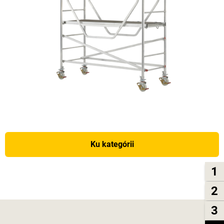
Ku kategórii
1
2
3