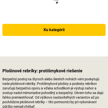
Ku kategórii
Plošinové rebríky: protišmykové riešenie
Bezpečný postoj na štyroch alebo šiestich nohách vám poskytujú
naše plošinové rebríky. Protišmykové plošiny a podesty rebríkov
zaručujú bezpečnú oporu a vďaka schodíkom je výstup nahor a
zostup nadol mimoriadne pohodlný a bezpečný. Okrem toho sa dajú
ľahko premiestňovať. Od výškovo nastaviteľných variantov až po
pochôdzne plošinové rebríky – títo pomocníci by pri vykonávaní
údržby nemali chýbať.