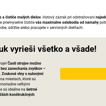
e a čističe malých dielov.
Hotový zázrak pri odstraňovaní
najodo
 priemyselné čističe
vás maximálne oslobodia od námahy
potr
robe, údržbe alebo pracujete v servisných dielňach.
uk vyrieši všetko a všade!
roje!
Časti strojov možno
ch bez zanechania zvyškov –
.
Zvukové vlny s nulovými
na miestach, ktoré sú
imoriadne veľkými
le sú ideálne na
šetrné
väčších konštrukčných