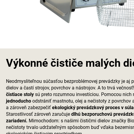
Výkonné čističe malých di
Neodmysliteľnou súčasťou bezproblémovej prevádzky je aj p
dielov a častí strojov, povrchov a nástrojov. A to trvá večnosť
čistiace stoly
sú preto rozumnou investíciou. Pomocou nich
jednoducho
odstrániť mastnotu, olej a nečistoty z povrchov
a zároveň zabezpečiť
ekologický prevádzkový proces v súla
Starostlivosť zároveň zaručuje
dlhú bezporuchovú prevádzk
zariadení.
Mimochodom: s našimi čističmi dielov značky Bio-
nečistoty trvalo udržateľným spôsobom buď vďaka bezemis
ekologickým čistiacim prostriedkom.