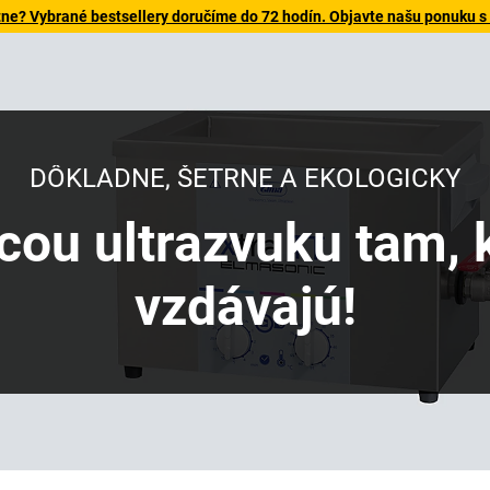
tne? Vybrané bestsellery doručíme do 72 hodín. Objavte našu ponuku s
DÔKLADNE, ŠETRNE A EKOLOGICKY
cou ultrazvuku tam, k
vzdávajú!