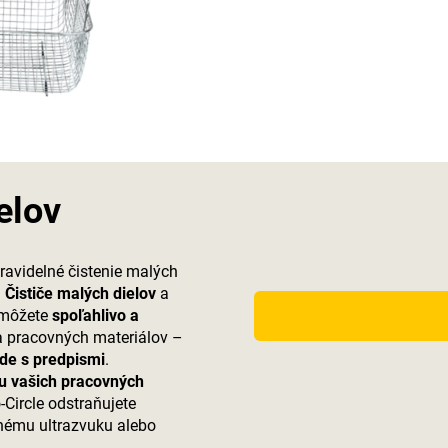
elov
ravidelné čistenie malých
!
Čističe malých dielov
a
 môžete
spoľahlivo a
 a pracovných materiálov –
de s predpismi
.
u vašich pracovných
Circle odstraňujete
nému ultrazvuku alebo