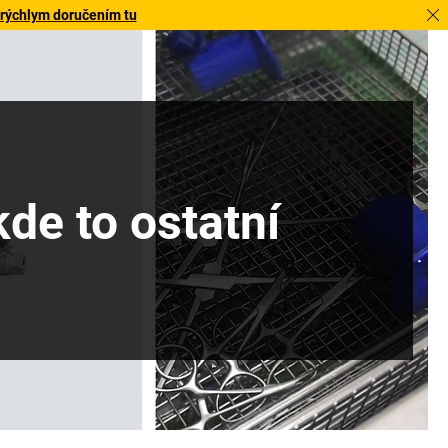
 rýchlym doručením tu
de to ostatní