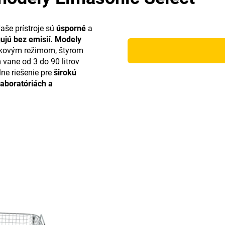
Naše prístroje sú
úsporné
a
ujú bez emisií.
Modely
ukovým režimom, štyrom
vane od 3 do 90 litrov
ne riešenie pre
širokú
laboratóriách a