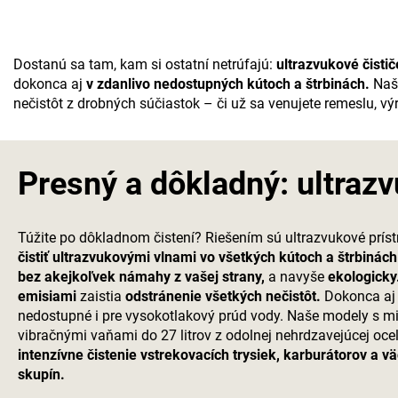
Dostanú sa tam, kam si ostatní netrúfajú:
ultrazvukové čistič
dokonca aj
v zdanlivo nedostupných kútoch a štrbinách.
Naše
nečistôt z drobných súčiastok – či už sa venujete remeslu, vý
Presný a dôkladný: ultrazv
Túžite po dôkladnom čistení? Riešením sú ultrazvukové príst
čistiť ultrazvukovými vlnami vo všetkých kútoch a štrbiná
bez akejkoľvek námahy z vašej strany,
a navyše
ekologicky
emisiami
zaistia
odstránenie všetkých nečistôt.
Dokonca aj 
nedostupné i pre vysokotlakový prúd vody. Naše modely s m
vibračnými vaňami do 27 litrov z odolnej nehrdzavejúcej oce
intenzívne čistenie vstrekovacích trysiek, karburátorov a 
skupín.