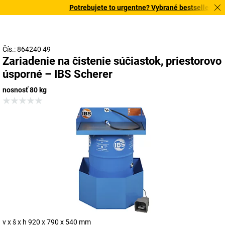
Potrebujete to urgentne? Vybrané bestsellery dor
Čís.: 864240 49
Zariadenie na čistenie súčiastok, priestorovo
úsporné – IBS Scherer
nosnosť 80 kg
v x š x h 920 x 790 x 540 mm