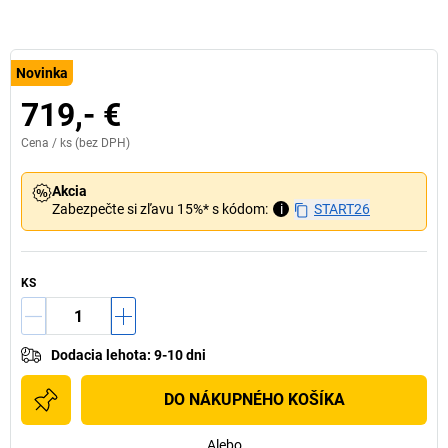
Novinka
719,- €
Cena /
ks
(bez DPH)
Akcia
Zabezpečte si zľavu 15%* s kódom:
i
START26
KS
Dodacia lehota
:
9-10 dni
DO NÁKUPNÉHO KOŠÍKA
Alebo