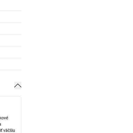
lkové
a
iť väčšiu