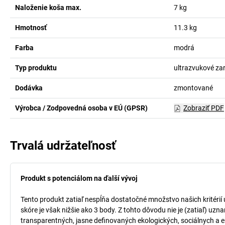
Naloženie koša max.
7
kg
Hmotnosť
11.3
kg
Farba
modrá
Typ produktu
ultrazvukové za
Dodávka
zmontované
Výrobca / Zodpovedná osoba v EÚ (GPSR)
Zobraziť PDF
Trvalá udržateľnosť
Produkt s potenciálom na ďalší vývoj
Tento produkt zatiaľ nespĺňa dostatočné množstvo našich kritérií
skóre je však nižšie ako 3 body. Z tohto dôvodu nie je (zatiaľ) uz
transparentných, jasne definovaných ekologických, sociálnych a ek