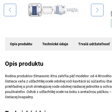
Opis produktu
Technické údaje
Trvalá udržateľnosť
Opis produktu
Rodina produktov Elmasonic Xtra zahŕňa päť modelov: od 4-litrového p
čistiaca vaňa z ušľachtilej ocele odolnej voči kavitácii sú súčasťou
priehľadnej a proti striekajúcej vode odolnej riadiacej jednotke a oc
používateľov. Odtok z ušľachtilej ocele na boku s aretačnou páčkou
čistiacej kvapaliny.