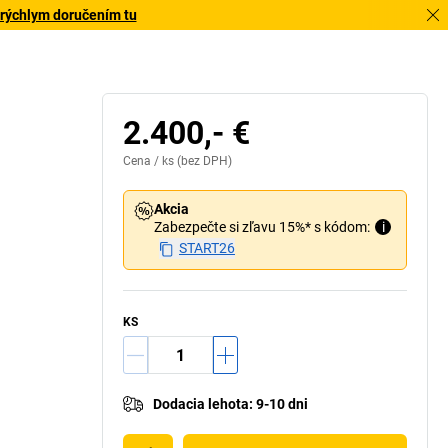
 rýchlym doručením tu
2.400,- €
Cena /
ks
(bez DPH)
Akcia
Zabezpečte si zľavu 15%* s kódom:
i
START26
KS
Dodacia lehota
:
9-10 dni