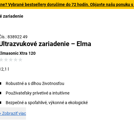
tne? Vybrané bestsellery doručíme do 72 hodín. Objavte našu ponuku s
é zariadenie
Čís.: 838922 49
Ultrazvukové zariadenie – Elma
Elmasonic Xtra 120
12,1 l
Robustné a s dlhou životnosťou
Používateľsky prívetivé a intuitívne
Bezpečné a spoľahlivé, výkonné a ekologické
+
Zobraziť viac