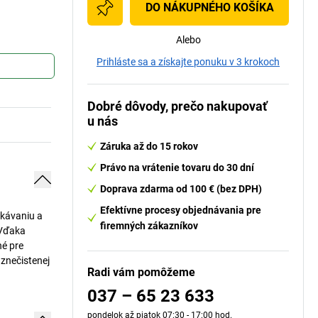
DO NÁKUPNÉHO KOŠÍKA
Alebo
Prihláste sa a získajte ponuku v 3 krokoch
Dobré dôvody, prečo nakupovať
u nás
Záruka až do 15 rokov
Právo na vrátenie tovaru do 30 dní
Doprava zdarma od 100 € (bez DPH)
Efektívne procesy objednávania pre
pkávaniu a
firemných zákazníkov
 Vďaka
né pre
znečistenej
Radi vám pomôžeme
037 – 65 23 633
pondelok až piatok 07:30 - 17:00 hod.