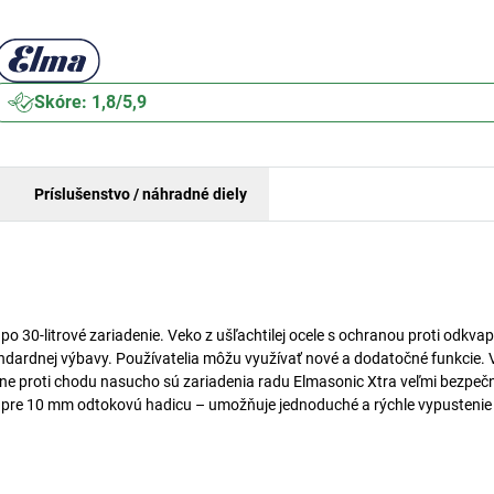
Skóre: 1,8/5,9
Príslušenstvo / náhradné diely
o 30-litrové zariadenie. Veko z ušľachtilej ocele s ochranou proti odkva
 štandardnej výbavy. Používatelia môžu využívať nové a dodatočné funkcie.
hrane proti chodu nasucho sú zariadenia radu Elmasonic Xtra veľmi bezpeč
 – pre 10 mm odtokovú hadicu – umožňuje jednoduché a rýchle vypustenie 