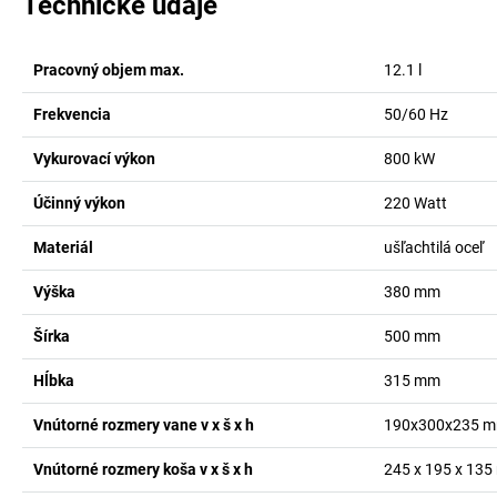
Technické údaje
Pracovný objem max.
12.1
l
Frekvencia
50/60
Hz
Vykurovací výkon
800
kW
Účinný výkon
220
Watt
Materiál
ušľachtilá oceľ
Výška
380
mm
Šírka
500
mm
Hĺbka
315
mm
Vnútorné rozmery vane v x š x h
190x300x235
m
Vnútorné rozmery koša v x š x h
245 x 195 x 135