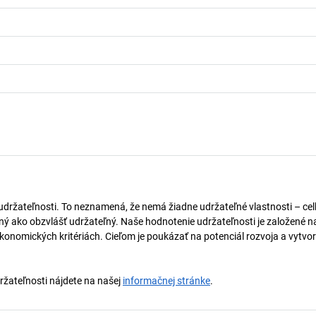
 udržateľnosti. To neznamená, že nemá žiadne udržateľné vlastnosti – ce
naný ako obzvlášť udržateľný. Naše hodnotenie udržateľnosti je založené n
onomických kritériách. Cieľom je poukázať na potenciál rozvoja a vytvor
držateľnosti nájdete na našej
informačnej stránke
.