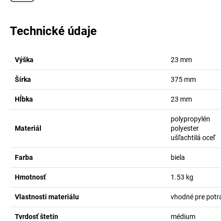
Technické údaje
Výška
23
mm
Šírka
375
mm
Hĺbka
23
mm
polypropylén
Materiál
polyester
ušľachtilá oceľ
Farba
biela
Hmotnosť
1.53
kg
Vlastnosti materiálu
vhodné pre potr
Tvrdosť štetín
médium