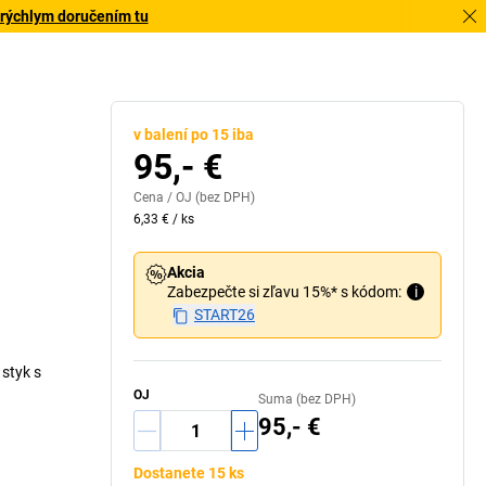
 rýchlym doručením tu
v balení po 15 iba
95,- €
Cena /
OJ
(bez DPH)
6,33 €
/
ks
Akcia
Zabezpečte si zľavu 15%* s kódom:
i
START26
styk s
OJ
Suma (bez DPH)
95,- €
Dostanete 15 ks