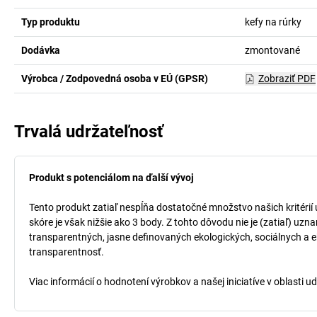
Typ produktu
kefy na rúrky
Dodávka
zmontované
Výrobca / Zodpovedná osoba v EÚ (GPSR)
Zobraziť PDF
Trvalá udržateľnosť
Produkt s potenciálom na ďalší vývoj
Tento produkt zatiaľ nespĺňa dostatočné množstvo našich kritérií
skóre je však nižšie ako 3 body. Z tohto dôvodu nie je (zatiaľ) uz
transparentných, jasne definovaných ekologických, sociálnych a ek
transparentnosť.
Viac informácií o hodnotení výrobkov a našej iniciatíve v oblasti u