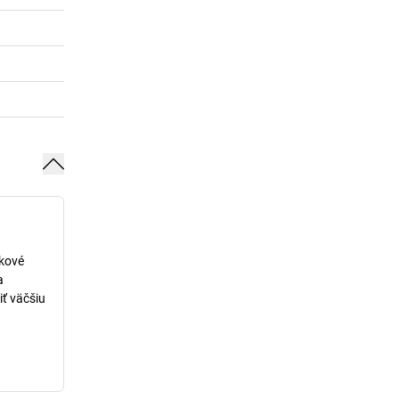
lkové
a
iť väčšiu