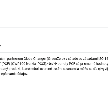
e
aším partnerom GlobalChanger (GreenZero) v súlade so zásadami ISO 1
7 (PCF) (GWP100 [verzia IPCC]).<br/>Hodnoty PCF sú priemerné hodnot
 daný produkt, ktoré neboli overené tretími stranami a môžu sa ďalej vyvíj
 zlepšovania údajov.