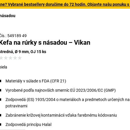
tne? Vybrané bestsellery doručíme do 72 hodín. Objavte našu ponuku s
s násadou
Čís.: 549189 49
Kefa na rúrky s násadou – Vikan
stredná, Ø 9 mm, OJ 15 ks
biela
Materiály v súlade s FDA (CFR 21)
Vyrobené podľa najnovších smerníc EÚ 2023/2006/EC (GMP)
Zodpovedá (ES) 1935/2004 o materiáloch a predmetoch určených na 
potravinami
Zabránenie krížovej kontaminácii vďaka farebnému kódovaniu
Zodpovedá princípu Halal