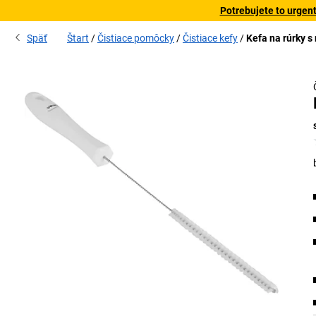
Potrebujete to urgen
Späť
Štart
Čistiace pomôcky
Čistiace kefy
Kefa na rúrky 