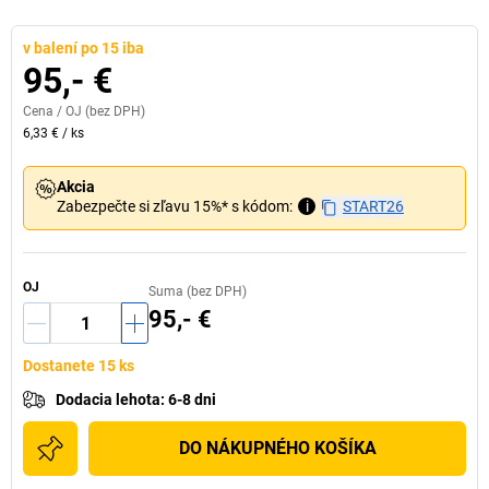
v balení po 15 iba
95,- €
Cena /
OJ
(bez DPH)
6,33 €
/
ks
Akcia
Zabezpečte si zľavu 15%* s kódom:
i
START26
OJ
Suma (bez DPH)
95,- €
Dostanete 15 ks
Dodacia lehota
:
6-8 dni
DO NÁKUPNÉHO KOŠÍKA