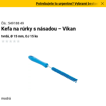
Potrebujete to urgentne? Vybrané bestsellery d
Čís.: 549188 49
Kefa na rúrky s násadou – Vikan
tvrdá, Ø 15 mm, OJ 15 ks
modrá