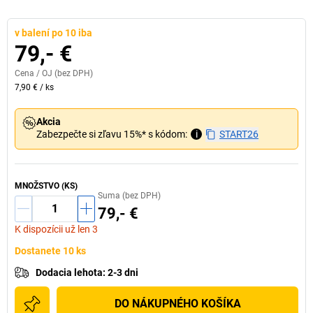
v balení po 10 iba
79,- €
Cena /
OJ
(bez DPH)
7,90 €
/
ks
Akcia
Zabezpečte si zľavu 15%* s kódom:
i
START26
MNOŽSTVO (KS)
Suma (bez DPH)
79,- €
K dispozícii už len 3
Dostanete 10 ks
Dodacia lehota
:
2-3 dni
DO NÁKUPNÉHO KOŠÍKA