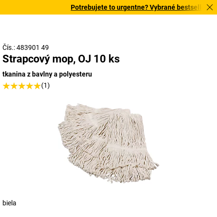
Potrebujete to urgentne? Vybrané bestsellery do
Čís.: 483901 49
Strapcový mop, OJ 10 ks
tkanina z bavlny a polyesteru
(1)
biela