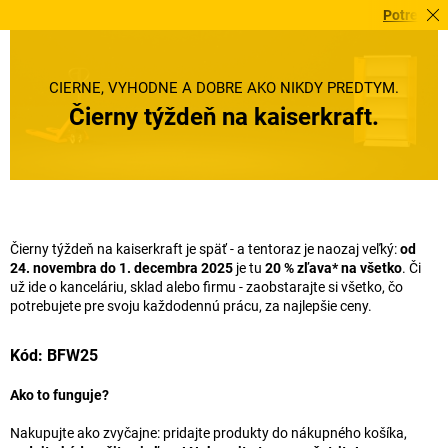
Potrebujete to u
ČIERNE, VÝHODNÉ A DOBRÉ AKO NIKDY PREDTÝM.
Čierny týždeň na
kaiserkraft
.
Čierny týždeň na
kaiserkraft
je späť - a tentoraz je naozaj veľký:
od
24. novembra do 1. decembra 2025
je tu
20 % zľava* na všetko
. Či
už ide o kanceláriu, sklad alebo firmu - zaobstarajte si všetko, čo
potrebujete pre svoju každodennú prácu, za najlepšie ceny.
Kód: BFW25
Ako to funguje?
Nakupujte ako zvyčajne: pridajte produkty do nákupného košíka,