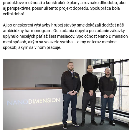
produktové možnosti a konštrukčné plány a rovnako dlhodobo, ako
aj perspektívne, posunuli tento projekt dopredu. Spolupráca bola
veľmi dobrá.
Aj po oneskorení výstavby hrubej stavby sme dokázali dodržať náš
ambiciózny harmonogram. Od zadania dopytu po zadanie zákazky
uplynulo necelých päť až šesť mesiacov. Spoločnosť Nano Dimension
mení spôsob, akým sa vo svete vyrába – a my odteraz meníme
spôsob, akým sa v ňom pracuje.