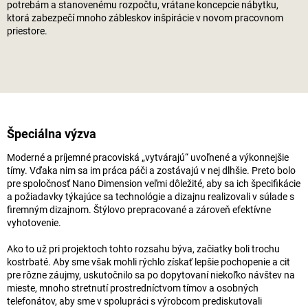
potrebám a stanovenému rozpočtu, vrátane koncepcie nábytku,
ktorá zabezpečí mnoho zábleskov inšpirácie v novom pracovnom
priestore.
Špeciálna výzva
Moderné a príjemné pracoviská „vytvárajú“ uvoľnené a výkonnejšie
tímy. Vďaka nim sa im práca páči a zostávajú v nej dlhšie. Preto bolo
pre spoločnosť Nano Dimension veľmi dôležité, aby sa ich špecifikácie
a požiadavky týkajúce sa technológie a dizajnu realizovali v súlade s
firemným dizajnom. Štýlovo prepracované a zároveň efektívne
vyhotovenie.
Ako to už pri projektoch tohto rozsahu býva, začiatky boli trochu
kostrbaté. Aby sme však mohli rýchlo získať lepšie pochopenie a cit
pre rôzne záujmy, uskutočnilo sa po dopytovaní niekoľko návštev na
mieste, mnoho stretnutí prostredníctvom tímov a osobných
telefonátov, aby sme v spolupráci s výrobcom prediskutovali