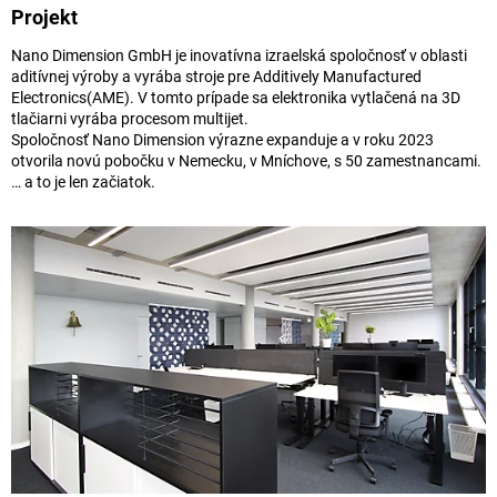
Projekt
Nano Dimension GmbH je inovatívna izraelská spoločnosť v oblasti
aditívnej výroby a vyrába stroje pre Additively Manufactured
Electronics(AME). V tomto prípade sa elektronika vytlačená na 3D
tlačiarni vyrába procesom multijet.
Spoločnosť Nano Dimension výrazne expanduje a v roku 2023
otvorila novú pobočku v Nemecku, v Mníchove, s 50 zamestnancami.
… a to je len začiatok.