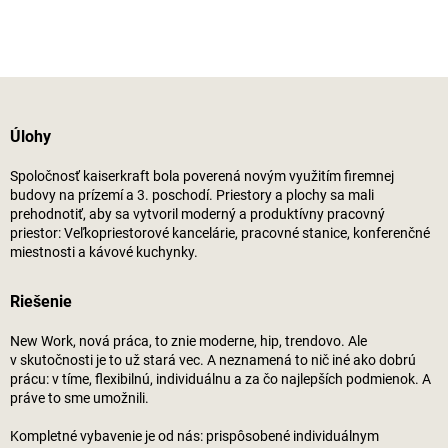
Úlohy
Spoločnosť
kaiserkraft
bola poverená novým využitím firemnej
budovy na prízemí a 3. poschodí. Priestory a plochy sa mali
prehodnotiť, aby sa vytvoril moderný a produktívny pracovný
priestor: Veľkopriestorové kancelárie, pracovné stanice, konferenčné
miestnosti a kávové kuchynky.
Riešenie
New Work, nová práca, to znie moderne, hip, trendovo. Ale
v skutočnosti je to už stará vec. A neznamená to nič iné ako dobrú
prácu: v tíme, flexibilnú, individuálnu a za čo najlepších podmienok. A
práve to sme umožnili.
Kompletné vybavenie je od nás: prispôsobené individuálnym