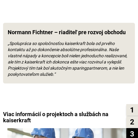
Normann Fichtner – riaditeľ pre rozvoj obchodu
„Spolupráca so spoločnosťou
kaiserkraft
bola od prvého
kontaktu až po dokončenie absolútne profesionálna. Naše
vlastné nápady a koncepcie boli nielen jednoducho realizované,
ale tím z
kaiserkraft
ich dokonca ešte viac rozvinul a vylepšil.
Projektový tím tak bol skutočným sparingpartnerom, a nie len
poskytovateľom služieb.“
1
Viac informácií o projektoch a službách na
kaiserkraft
2
3