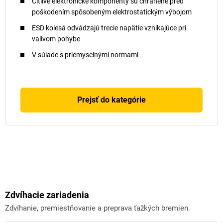
Citlivé elektronické komponenty sú chránené pred
poškodením spôsobeným elektrostatickým výbojom
ESD kolesá odvádzajú trecie napätie vznikajúce pri
valivom pohybe
V súlade s priemyselnými normami
Prejsť do kategórie
Zdvíhacie zariadenia
Zdvíhanie, premiestňovanie a preprava ťažkých bremien.