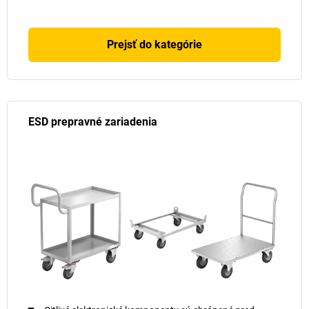
Prejsť do kategórie
ESD prepravné zariadenia