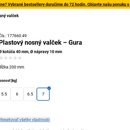
tne? Vybrané bestsellery doručíme do 72 hodín. Objavte našu ponuku s
sný valček
So závitovou
Čís.: 177660 49
Plastový nosný valček – Gura
Ø kotúča 40 mm, Ø nápravy 10 mm
dĺžka 200 mm
osnosť
[
kg
]
5.5
6
6.5
7
×
Resetovať všetky vlastnosti