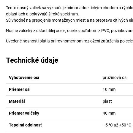
Tento nosný valček sa vyznačuje mimoriadne tichým chodom a rýchlou 
oblastiach a pokrývajú široké spektrum.
Sú vhodné na prepojenie montážnych miest a na prepravu citlivých el
Nosné valčeky z ušľachtilej ocele, ocele s poťahom z PVC, pozinkované
Uvedené nosnosti platia pri rovnomernom rozložení zaťaženia po celej
Technické údaje
Vyhotovenie osi
pružinová os
Priemer osi
10
mm
Materiál
plast
Priemer valčeky
40
mm
Tepelná odolnosť
–5 °C až +50 °C