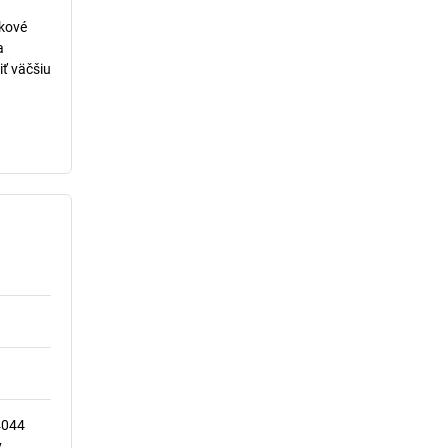
lkové
a
iť väčšiu
4044
y