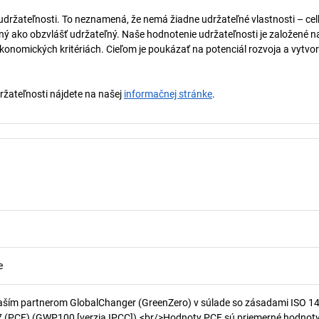
 udržateľnosti. To neznamená, že nemá žiadne udržateľné vlastnosti – ce
naný ako obzvlášť udržateľný. Naše hodnotenie udržateľnosti je založené n
onomických kritériách. Cieľom je poukázať na potenciál rozvoja a vytvor
držateľnosti nájdete na našej
informačnej stránke
.
e
aším partnerom GlobalChanger (GreenZero) v súlade so zásadami ISO 1
7 (PCF) (GWP100 [verzia IPCC]).<br/>Hodnoty PCF sú priemerné hodnot