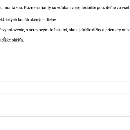
montážou. Rôzne varianty sú vďaka svojej flexibilite použiteľné vo vše
ektrických konštrukčných dielov.
 vyhotovenie, s nerezovými ložiskami, ako aj ďalšie dĺžky a priemery na v
 dĺžke plášťa.