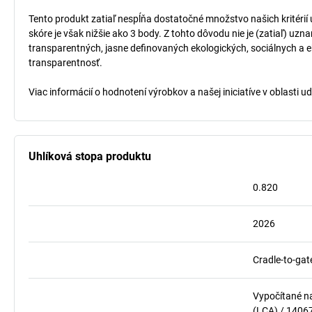
Tento produkt zatiaľ nespĺňa dostatočné množstvo našich kritérií
skóre je však nižšie ako 3 body. Z tohto dôvodu nie je (zatiaľ) uz
transparentných, jasne definovaných ekologických, sociálnych a ek
transparentnosť.
Viac informácií o hodnotení výrobkov a našej iniciatíve v oblasti u
Uhlíková stopa produktu
0.820
2026
Cradle-to-gat
Vypočítané n
(LCA) / 1406