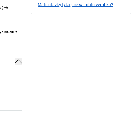
Máte otázky týkajúce sa tohto výrobku?
tkých
yžiadanie.