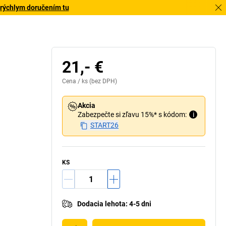
 rýchlym doručením tu
 osou: A = montážna dĺžka, B = dĺžka plášťa, C = Ø
S vnútorným závitom
osi, D = Ø valčekov
21,- €
Cena /
ks
(bez DPH)
Akcia
Zabezpečte si zľavu 15%* s kódom:
i
START26
KS
Dodacia lehota
:
4-5 dni