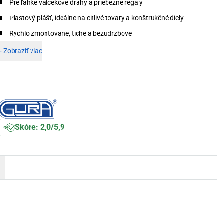
Pre ľahké valčekové dráhy a priebežné regály
Plastový plášť, ideálne na citlivé tovary a konštrukčné diely
Rýchlo zmontované, tiché a bezúdržbové
+
Zobraziť viac
Skóre: 2,0/5,9