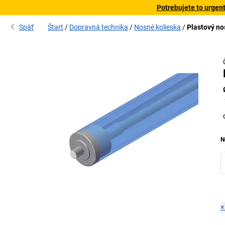
Potrebujete to urgen
Späť
Štart
Dopravná technika
Nosné kolieska
Plastový no
 Ø
N