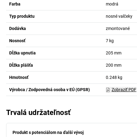
Farba
modrá
Typ produktu
nosné valčeky
Dodávka
zmontované
Nosnosť
7
kg
Dĺžka upnutia
205
mm
Dĺžka plášťa
200
mm
Hmotnosť
0.248
kg
Výrobca / Zodpovedná osoba v EÚ (GPSR)
Zobraziť PDF
Trvalá udržateľnosť
Produkt s potenciálom na ďalší vývoj