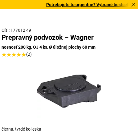
Potrebujete to urgentne? Vybrané bestsellery do
Čís.: 177612 49
Prepravný podvozok – Wagner
nosnosť 200 kg, OJ 4 ks, Ø úložnej plochy 60 mm
(2)
čierna, tvrdé kolieska