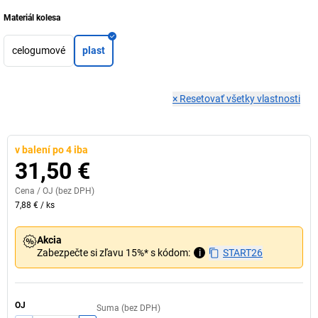
Materiál kolesa
celogumové
plast
×
Resetovať všetky vlastnosti
v balení po 4 iba
31,50 €
Cena /
OJ
(bez DPH)
7,88 €
/
ks
Akcia
Zabezpečte si zľavu 15%* s kódom:
i
START26
OJ
Suma (bez DPH)