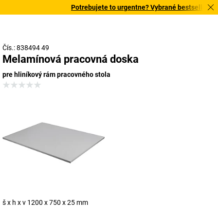
Potrebujete to urgentne? Vybrané bestsellery do
Čís.: 838494 49
Melamínová pracovná doska
pre hliníkový rám pracovného stola
š x h x v 1200 x 750 x 25 mm