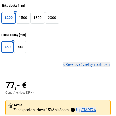
Šírka dosky
[
mm
]
1200
1500
1800
2000
Hĺbka dosky
[
mm
]
750
900
×
Resetovať všetky vlastnosti
77,- €
Cena /
ks
(bez DPH)
Akcia
Zabezpečte si zľavu 15%* s kódom:
i
START26