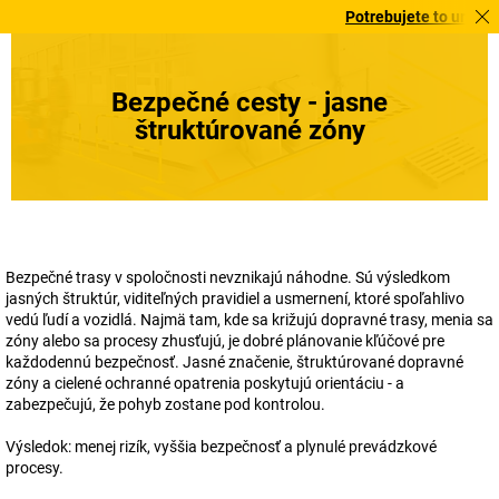
Potrebujete to urgentne? Vybr
Bezpečné cesty - jasne
štruktúrované zóny
Bezpečné trasy v spoločnosti nevznikajú náhodne. Sú výsledkom
jasných štruktúr, viditeľných pravidiel a usmernení, ktoré spoľahlivo
vedú ľudí a vozidlá. Najmä tam, kde sa križujú dopravné trasy, menia sa
zóny alebo sa procesy zhusťujú, je dobré plánovanie kľúčové pre
každodennú bezpečnosť. Jasné značenie, štruktúrované dopravné
zóny a cielené ochranné opatrenia poskytujú orientáciu - a
zabezpečujú, že pohyb zostane pod kontrolou.
Výsledok: menej rizík, vyššia bezpečnosť a plynulé prevádzkové
procesy.