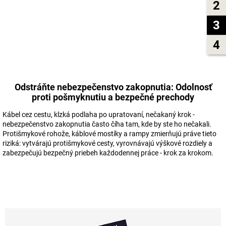
2
3
4
Odstráňte nebezpečenstvo zakopnutia: Odolnosť
proti pošmyknutiu a bezpečné prechody
Kábel cez cestu, klzká podlaha po upratovaní, nečakaný krok -
nebezpečenstvo zakopnutia často číha tam, kde by ste ho nečakali.
Protišmykové rohože, káblové mostíky a rampy zmierňujú práve tieto
riziká: vytvárajú protišmykové cesty, vyrovnávajú výškové rozdiely a
zabezpečujú bezpečný priebeh každodennej práce - krok za krokom.