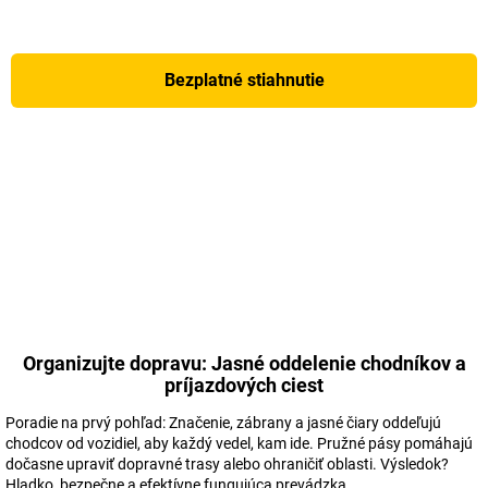
Bezplatné stiahnutie
Organizujte dopravu: Jasné oddelenie chodníkov a
príjazdových ciest
Poradie na prvý pohľad: Značenie, zábrany a jasné čiary oddeľujú
chodcov od vozidiel, aby každý vedel, kam ide. Pružné pásy pomáhajú
dočasne upraviť dopravné trasy alebo ohraničiť oblasti. Výsledok?
Hladko, bezpečne a efektívne fungujúca prevádzka.