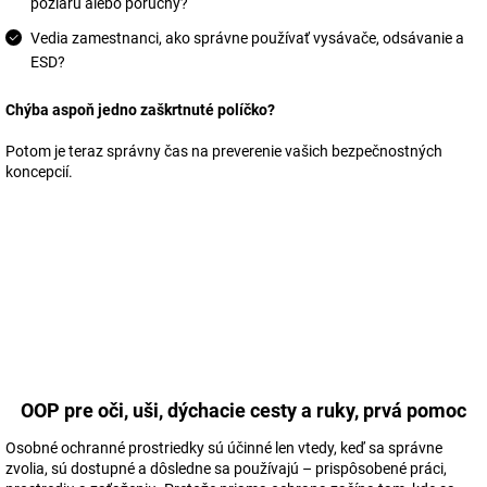
požiaru alebo poruchy?
Vedia zamestnanci, ako správne používať vysávače, odsávanie a
ESD?
Chýba aspoň jedno zaškrtnuté políčko?
Potom je teraz správny čas na preverenie vašich bezpečnostných
koncepcií.
OOP pre oči, uši, dýchacie cesty a ruky, prvá pomoc
Osobné ochranné prostriedky sú účinné len vtedy, keď sa správne
zvolia, sú dostupné a dôsledne sa používajú – prispôsobené práci,