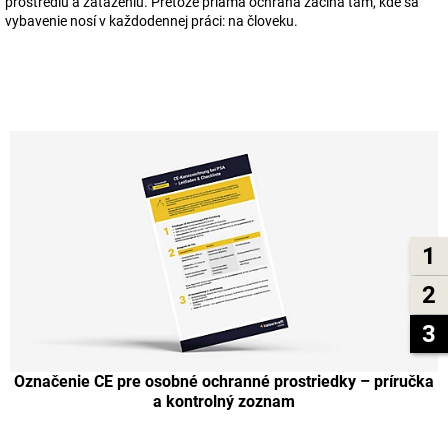
prostrediu a zaťaženiu. Pretože priama ochrana začína tam, kde sa
vybavenie nosí v každodennej práci: na človeku.
1
2
3
Označenie CE pre osobné ochranné prostriedky – príručka
a kontrolný zoznam