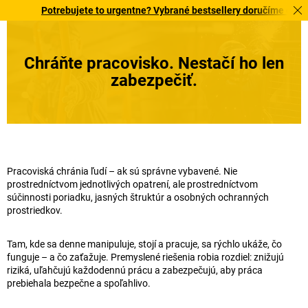
Potrebujete to urgentne? Vybrané bestsellery doručíme do 72 hodín. O
Chráňte pracovisko. Nestačí ho len
zabezpečiť.
Pracoviská chránia ľudí – ak sú správne vybavené. Nie
prostredníctvom jednotlivých opatrení, ale prostredníctvom
súčinnosti poriadku, jasných štruktúr a osobných ochranných
prostriedkov.
Tam, kde sa denne manipuluje, stojí a pracuje, sa rýchlo ukáže, čo
funguje – a čo zaťažuje. Premyslené riešenia robia rozdiel: znižujú
riziká, uľahčujú každodennú prácu a zabezpečujú, aby práca
prebiehala bezpečne a spoľahlivo.