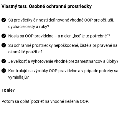
Vlastný test: Osobné ochranné prostriedky
Sú pre všetky činnosti definované vhodné OOP pre oči, uši,
dýchacie cesty a ruky?
Nosia sa OOP pravidelne – a nielen „keď je to potrebné“?
Sú ochranné prostriedky nepoškodené, čisté a pripravené na
okamžité použitie?
Je veľkosť a vyhotovenie vhodné pre zamestnancov a úlohy?
Kontrolujú sa výrobky OOP pravidelne a v prípade potreby sa
vymieňajú?
1x nie?
Potom sa oplatí pozrieť na vhodné riešenia OOP.