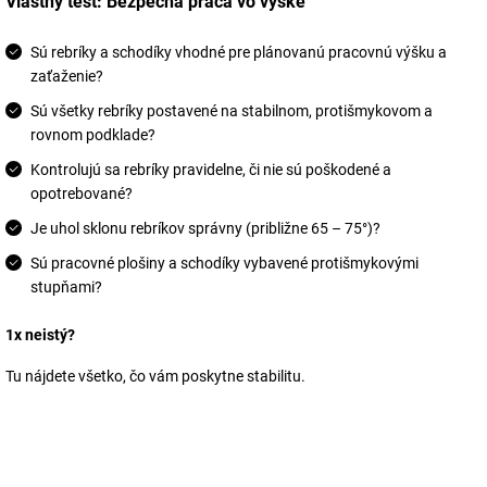
Vlastný test: Bezpečná práca vo výške
Sú rebríky a schodíky vhodné pre plánovanú pracovnú výšku a
zaťaženie?
Sú všetky rebríky postavené na stabilnom, protišmykovom a
rovnom podklade?
Kontrolujú sa rebríky pravidelne, či nie sú poškodené a
opotrebované?
Je uhol sklonu rebríkov správny (približne 65 – 75°)?
Sú pracovné plošiny a schodíky vybavené protišmykovými
stupňami?
1x neistý?
Tu nájdete všetko, čo vám poskytne stabilitu.