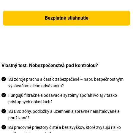
Bezplatné stiahnutie
Vlastný test: Nebezpečenstvá pod kontrolou?
Sú zdroje prachu a častíc zabezpečené – napr. bezpečnostným
vysávačom alebo odsávaním?
Fungujú filtračné a odsávacie systémy spoľahlivo aj v ťažko
prístupných oblastiach?
Sú ESD zóny, podložky a uzemnenia správne nainštalované a
používané?
Sú pracovné priestory čisté a bez zvyškov, ktoré zvyšujú riziko